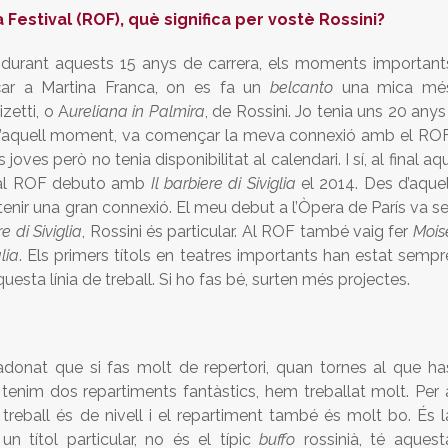
a Festival (ROF), què significa per vostè Rossini?
 durant aquests 15 anys de carrera, els moments important
r a Martina Franca, on es fa un
belcanto
una mica mé
izetti, o A
ureliana in Palmira
, de Rossini. Jo tenia uns 20 anys 
s d’aquell moment, va començar la meva connexió amb el ROF
joves però no tenia disponibilitat al calendari. I sí, al final aqu
al ROF debuto amb
Il barbiere di Siviglia
el 2014. Des d’aquel
nir una gran connexió. El meu debut a l’Òpera de París va se
re di Siviglia
, Rossini és particular. Al ROF també vaig fer
Mois
alia
. Els primers títols en teatres importants han estat sempr
sta línia de treball. Si ho fas bé, surten més projectes.
 adonat que si fas molt de repertori, quan tornes al que ha
 tenim dos repartiments fantàstics, hem treballat molt. Per 
El treball és de nivell i el repartiment també és molt bo. És l
 títol particular, no és el típic
buffo
rossinià, té aquest