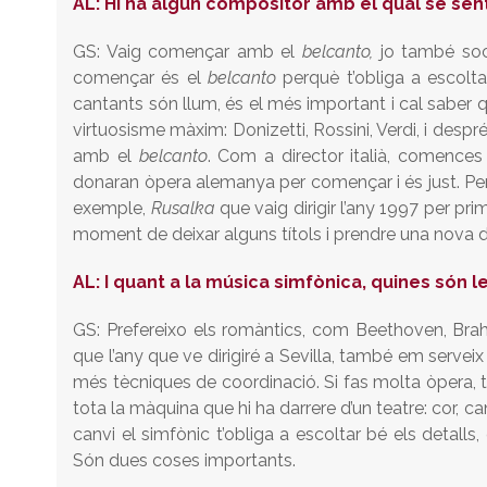
AL:
Hi ha algun compositor amb el qual se se
GS: Vaig començar amb el
belcanto,
jo també soc
començar és el
belcanto
perquè t’obliga a escoltar
cantants són llum, és el més important i cal saber
virtuosisme màxim: Donizetti, Rossini, Verdi, i despr
amb el
belcanto
. Com a director italià, comences
donaran òpera alemanya per començar i és just. Però
exemple,
Rusalka
que vaig dirigir l’any 1997 per pr
moment de deixar alguns títols i prendre una nova di
AL:
I quant a la música simfònica, quines són 
GS: Prefereixo els romàntics, com Beethoven, Brahm
que l’any que ve dirigiré a Sevilla, també em servei
més tècniques de coordinació. Si fas molta òpera, t
tota la màquina que hi ha darrere d’un teatre: cor, ca
canvi el simfònic t’obliga a escoltar bé els detalls
Són dues coses importants.