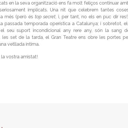
licats en la seva organització ens fa molt feliços continuar am
 seriosament implicats. Una nit que celebrem tantes coses
esa més (però és
top secret
, i, per tant, no els en puc dir res!)
 la passada temporada operística a Catalunya; i sobretot, el
l seu suport incondicional any rere any, són la sang d
a les set de la tarda, el Gran Teatre ens obre les portes pe
una vetllada íntima.
r la vostra amistat!