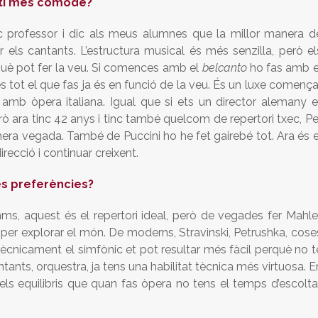
nti més còmode?
 professor i dic als meus alumnes que la millor manera d
 els cantants. L’estructura musical és més senzilla, però el
 què pot fer la veu. Si comences amb el
belcanto
ho fas amb e
és tot el que fas ja és en funció de la veu. És un luxe comença
 amb òpera italiana. Igual que si ets un director alemany e
 ara tinc 42 anys i tinc també quelcom de repertori txec, Pe
imera vegada. També de Puccini ho he fet gairebé tot. Ara és e
recció i continuar creixent.
les preferències?
s, aquest és el repertori ideal, però de vegades fer Mahler
x per explorar el món. De moderns, Stravinski, Petrushka, cose
ècnicament el simfònic et pot resultar més fàcil perquè no t
ntants, orquestra, ja tens una habilitat tècnica més virtuosa. E
, els equilibris que quan fas òpera no tens el temps d’escoltar