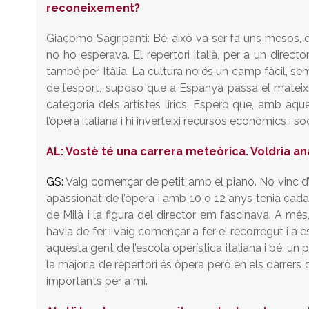
reconeixement?
Giacomo Sagripanti: Bé, això va ser fa uns mesos, q
no ho esperava. El repertori italià, per a un direct
també per Itàlia. La cultura no és un camp fàcil, semp
de l’esport, suposo que a Espanya passa el mateix
categoria dels artistes lírics. Espero que, amb a
l’òpera italiana i hi inverteixi recursos econòmics i so
AL:
Vostè té una carrera meteòrica. Voldria anar
GS:
Vaig començar de petit amb el piano. No vinc d’
apassionat de l’òpera i amb 10 o 12 anys tenia cad
de Milà i la figura del director em fascinava. A més
havia de fer i vaig començar a fer el recorregut i a
aquesta gent de l’escola operística italiana i bé, un p
la majoria de repertori és òpera però en els darrer
importants per a mi.