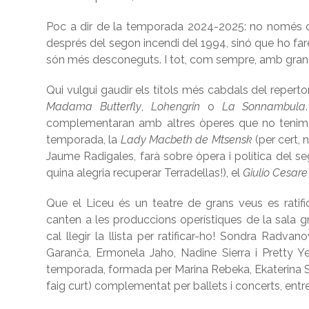
Poc a dir de la temporada 2024-2025: no només cel
després del segon incendi del 1994, sinó que ho fare
són més desconeguts. I tot, com sempre, amb grans
Qui vulgui gaudir els títols més cabdals del reperto
Madama Butterfly
,
Lohengrin
o
La Sonnambula
complementaran amb altres òperes que no tenim ta
temporada, la
Lady Macbeth de Mtsensk
(per cert, 
Jaume Radigales, farà sobre òpera i política del seg
quina alegria recuperar Terradellas!), el
Giulio Cesare
Que el Liceu és un teatre de grans veus es rati
canten a les produccions operístiques de la sala gr
cal llegir la llista per ratificar-ho! Sondra Rad
Garanča, Ermonela Jaho, Nadine Sierra i Pretty Ye
temporada, formada per Marina Rebeka, Ekaterina Se
faig curt) complementat per ballets i concerts, entr