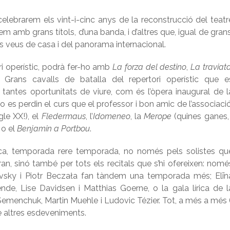
ebrarem els vint-i-cinc anys de la reconstrucció del teatr
m amb grans títols, d’una banda, i d’altres que, igual de grans
 veus de casa i del panorama internacional.
ri operístic, podrà fer-ho amb
La forza del destino
,
La traviat
. Grans cavalls de batalla del repertori operístic que e
ntes oportunitats de viure, com és l’òpera inaugural de l
no es perdin el curs que el professor i bon amic de l’associació
le XX!), el
Fledermaus
, l’
Idomeneo
, la
Merope
(quines ganes, 
o el
Benjamin a Portbou
.
fica, temporada rere temporada, no només pels solistes qu
an, sinó també per tots els recitals que s’hi ofereixen: nomé
vanovsky i Piotr Beczała fan tàndem una temporada més; Elīn
nde, Lise Davidsen i Matthias Goerne, o la gala lírica de l
menchuk, Martin Muehle i Ludovic Tézier. Tot, a més a més (
e altres esdeveniments.