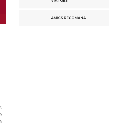
VIATGES
AMICS RECOMANA
s
e
a