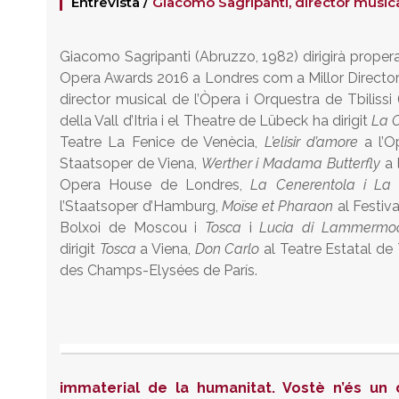
Entrevista /
Giacomo Sagripanti, director music
Giacomo Sagripanti (Abruzzo, 1982) dirigirà prop
Opera Awards 2016 a Londres com a Millor Director J
director musical de l’Òpera i Orquestra de Tbilissi
della Vall d’Itria i el Theatre de Lübeck ha dirigit
La 
Teatre La Fenice de Venècia,
L’elisir d’amore
a l’O
Staatsoper de Viena,
Werther i Madama Butterfly
a 
Opera House de Londres,
La Cenerentola i La f
l’Staatsoper d’Hamburg,
Moïse et Pharaon
al Festiv
Bolxoi de Moscou i
Tosca
i
Lucia di Lammermo
dirigit
Tosca
a Viena,
Don Carlo
al Teatre Estatal de T
des Champs-Elysées de París.
immaterial de la humanitat. Vostè n’és un