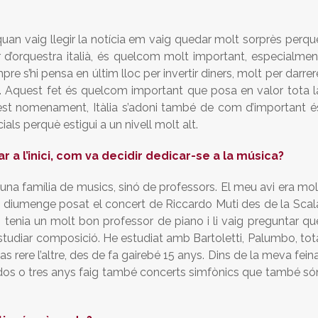
uan vaig llegir la notícia em vaig quedar molt sorprès perqu
or d’orquestra italià, és quelcom molt important, especialmen
re s’hi pensa en últim lloc per invertir diners, molt per darrer
. Aquest fet és quelcom important que posa en valor tota l
quest nomenament, Itàlia s’adoni també de com d’important é
cials perquè estigui a un nivell molt alt.
 a l’inici, com va decidir dedicar-se a la música?
una família de musics, sinó de professors. El meu avi era mol
a diumenge posat el concert de Riccardo Muti des de la Scal
, tenia un molt bon professor de piano i li vaig preguntar qu
 estudiar composició. He estudiat amb Bartoletti, Palumbo, tot
as rere l’altre, des de fa gairebé 15 anys. Dins de la meva feina
s dos o tres anys faig també concerts simfònics que també só