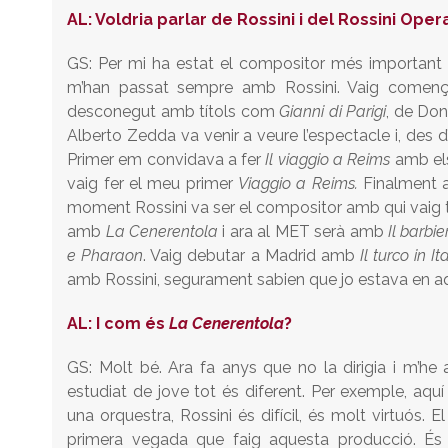
AL:
Voldria parlar de Rossini i del Rossini Oper
GS: Per mi ha estat el compositor més important
m’han passat sempre amb Rossini. Vaig comença
desconegut amb títols com
Gianni di Parigi
, de Don
Alberto Zedda va venir a veure l’espectacle i, de
Primer em convidava a fer
Il viaggio a Reims
amb els 
vaig fer el meu primer
Viaggio
a Reims.
Finalment 
moment Rossini va ser el compositor amb qui vaig te
amb
La Cenerentola
i ara al MET serà amb
Il barbie
e Pharaon
. Vaig debutar a Madrid amb
Il turco in It
amb Rossini, segurament sabien que jo estava en aque
AL: I com és
La Cenerentola
?
GS: Molt bé. Ara fa anys que no la dirigia i m’he
estudiat de jove tot és diferent. Per exemple, aquí
una orquestra, Rossini és difícil, és molt virtuós. 
primera vegada que faig aquesta producció. És un