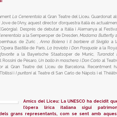
al
erament
La Cenerentola
al Gran Teatre del Liceu. Guardonat al
ove de l’Any, aquest director d’orquestra italià és actualmen
 (Geòrgia). Després de debutar a Itàlia i Alemanya al Festiva
Cenerentola
a la Semperoper de Dresden,
Madama Butterfly
a
pernhaus de Zuric ,
Anna Bolena
i
Il barbiere di Siviglia
a l
l’Opera Bastille de París,
La traviata i Don Pasquale
a la Roya
avorite
a la Bayerische Staatsoper de Munic,
Turandot
al Rossini de Pèsaro,
Un ballo in maschera i Don Carlo
al Teatr
or
al Gran Teatre del Liceu de Barcelona. Recentment h
bilissi i
I puritani
al Teatre di San Carlo de Nàpols i el Théâtr
Amics del Liceu:
La UNESCO ha decidit qu
l’òpera lírica italiana sigui patrimon
 dels grans representants, com se sent amb aques