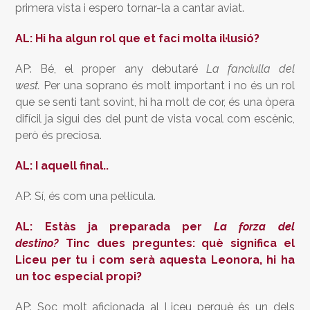
primera vista i espero tornar-la a cantar aviat.
AL: Hi ha algun rol que et faci molta il·lusió?
AP: Bé, el proper any debutaré
La fanciulla del
west.
Per una soprano és molt important i no és un rol
que se senti tant sovint, hi ha molt de cor, és una òpera
difícil ja sigui des del punt de vista vocal com escènic,
però és preciosa.
AL: I aquell final..
AP: Sí, és com una pel·lícula.
AL: Estàs ja preparada per
La forza del
destino?
Tinc dues preguntes: què significa el
Liceu per tu i com serà aquesta Leonora, hi ha
un toc especial propi?
AP: Soc molt aficionada al Liceu perquè és un dels