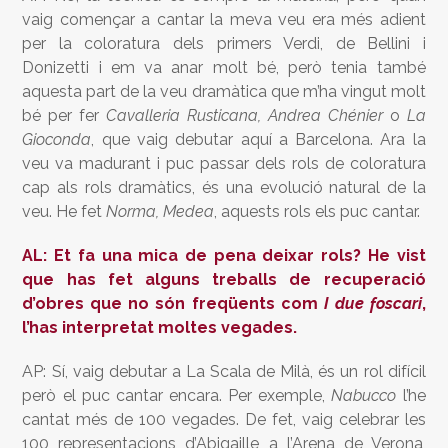
vaig començar a cantar la meva veu era més adient
per la coloratura dels primers Verdi, de Bellini i
Donizetti i em va anar molt bé, però tenia també
aquesta part de la veu dramàtica que m’ha vingut molt
bé per fer
Cavalleria Rusticana, Andrea Chénier
o
La
Gioconda
, que vaig debutar aquí a Barcelona. Ara la
veu va madurant i puc passar dels rols de coloratura
cap als rols dramàtics, és una evolució natural de la
veu. He fet
Norma, Medea
, aquests rols els puc cantar.
AL: Et fa una mica de pena deixar rols? He vist
que has fet alguns treballs de recuperació
d’obres que no són freqüents com
I due foscari
,
l’has interpretat moltes vegades.
AP: Sí, vaig debutar a La Scala de Milà, és un rol difícil
però el puc cantar encara. Per exemple,
Nabucco
l’he
cantat més de 100 vegades. De fet, vaig celebrar les
100 representacions d’Abigaille a l’Arena de Verona,