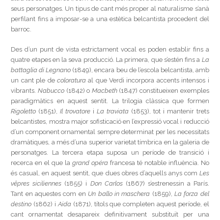
seus personatges. Un tipus de cant més proper al naturalisme s’anà
perfilant fins a imposar-se a una estètica belcantista procedent del
barroc.
Des d’un punt de vista estrictament vocal es poden establir fins a
quatre etapes en la seva producció. La primera, que s’estén fins a
La
battaglia di Legnano
(1849), encara beu de l’escola belcantista, amb
un cant ple de
coloratura
al que Verdi incorpora accents intensos i
vibrants.
Nabucco
(1842) o
Macbeth
(1847) constitueixen exemples
paradigmàtics en aquest sentit. La trilogia clàssica que formen
Rigoletto
(1851),
Il trovatore
i
La traviata
(1853), tot i mantenir trets
belcantistes, mostra major sofisticació en l’expressió vocal i reducció
d’un component ornamental sempre determinat per les necessitats
dramàtiques, a més d’una superior varietat tímbrica en la galeria de
personatges. La tercera etapa suposa un període de transició i
recerca en el que la
grand opéra
francesa té notable influència. No
és casual, en aquest sentit, que dues obres d’aquells anys com
Les
vêpres siciliennes
(1855) i
Don Carlos
(1867) s’estrenessin a París.
Tant en aquestes com en
Un ballo in maschera
(1859),
La forza del
destino
(1862) i
Aida
(1871), títols que completen aquest període, el
cant ornamentat desapareix definitivament substituït per una