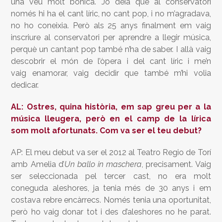
una veu molt bonica. Jo deia que al conservatori
només hi ha el cant líric, no cant pop, i no m’agradava,
no ho coneixia. Però als 25 anys finalment em vaig
inscriure al conservatori per aprendre a llegir música,
perquè un cantant pop també n’ha de saber. I allà vaig
descobrir el món de l’òpera i del cant líric i me’n
vaig enamorar, vaig decidir que també m’hi volia
dedicar.
AL: Ostres, quina història, em sap greu per a la
música lleugera, però en el camp de la lírica
som molt afortunats. Com va ser el teu debut?
AP: El meu debut va ser el 2012 al Teatro Regio de Torí
amb Amelia d’
Un ballo in maschera
, precisament. Vaig
ser seleccionada pel tercer cast, no era molt
coneguda aleshores, ja tenia més de 30 anys i em
costava rebre encàrrecs. Només tenia una oportunitat,
però ho vaig donar tot i des d’aleshores no he parat.