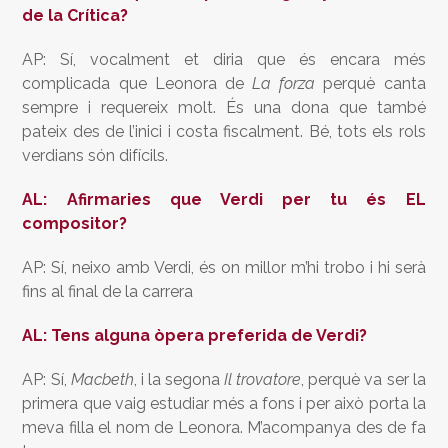
de la Crítica?
AP: Sí, vocalment et diria que és encara més
complicada que Leonora de
La forza
perquè canta
sempre i requereix molt. És una dona que també
pateix des de l’inici i costa fiscalment. Bé, tots els rols
verdians són difícils.
AL: Afirmaries que Verdi per tu és EL
compositor?
AP: Sí, neixo amb Verdi, és on millor m’hi trobo i hi serà
fins al final de la carrera
AL: Tens alguna òpera preferida de Verdi?
AP: Sí,
Macbeth
, i la segona
Il trovatore
, perquè va ser la
primera que vaig estudiar més a fons i per això porta la
meva filla el nom de Leonora. M’acompanya des de fa