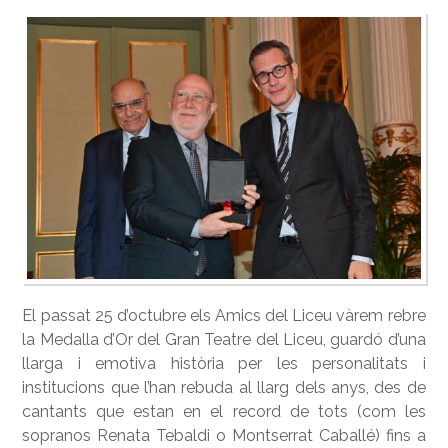
El passat 25 d’octubre els Amics del Liceu vàrem rebre
la Medalla d’Or del Gran Teatre del Liceu, guardó d’una
llarga i emotiva història per les personalitats i
institucions que l’han rebuda al llarg dels anys, des de
cantants que estan en el record de tots (com les
sopranos Renata Tebaldi o Montserrat Caballé) fins a