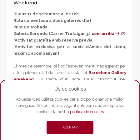
Weekend
Dijous 17 de setembre a les 12h
Ruta comentada a dues galeries d’art
Punt de trobada:
Galeria Sorondo (Carrer Trafalgar 32
com arribar-hi?
)
*Activitat gratuïta amb reserva prèvia
*Activitat exclusiva per a socis d’Amics del Liceu,
màxim 1 acompanyant.
El mes de setembre, té lloc l’esdeveniment més esperat per
a les galeries d’art de la nostra ciutat: el
Barcelona Gallery
Weekend
. Es tracta d’un acte anual promogut per
l’associació
ArtBarcelona Galeries
i obert a totes les galeries
Ús de cookies
de la ciutat i àrea metropolitana. L’esdeveniment cerca
reforçar i fer visible el ric i variat teixit artístic de Barcelona,
Aquesta web utilitza cookies per a proporcionar una millor
navegació. Si continua navegant entenem que accepta les
fomentar el col·leccionisme d’art i posar en valor la labor de
cookies i la nostra
política de cookies
les galeries com a espais generadors de cultura oberts
gratuïtament a tota la ciutadania al llarg de tot l’any.
Enguany, del 17 al 20 de setembre, el BGW celebrarà la
ACEPTAR
seva 12a edició.