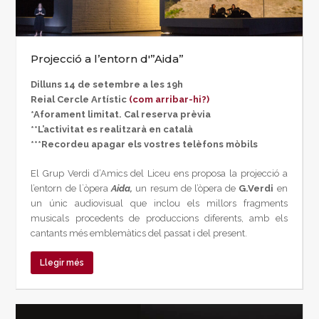
Projecció a l’entorn d'”Aida”
Dilluns 14 de setembre a les 19h
Reial Cercle Artístic
(com arribar-hi?)
*Aforament limitat. Cal reserva prèvia
**L’activitat es realitzarà en català
***Recordeu apagar els vostres telèfons mòbils
El Grup Verdi d’Amics del Liceu ens proposa la projecció a
l’entorn de l`òpera
Aida,
un resum de l’òpera de
G.Verdi
en
un únic audiovisual que inclou els millors fragments
musicals procedents de produccions diferents, amb els
cantants més emblemàtics del passat i del present.
Llegir més