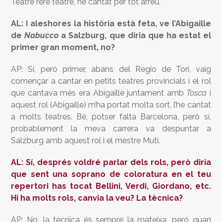
Teatre rere teatre, he cantat per tot arreu.
AL: I aleshores la història està feta, ve l’Abigaille
de
Nabucco
a Salzburg, que diria que ha estat el
primer gran moment, no?
AP: Sí, però primer, abans del Regio de Torí, vaig
començar a cantar en petits teatres provincials i el rol
que cantava més era Abigaille juntament amb
Tosca
i
aquest rol (Abigaille) m’ha portat molta sort, l’he cantat
a molts teatres. Bé, potser falta Barcelona, però sí,
probablement la meva carrera va despuntar a
Salzburg amb aquest rol i el mestre Muti.
AL: Sí, després voldré parlar dels rols, però diria
que sent una soprano de coloratura en el teu
repertori has tocat Bellini, Verdi, Giordano, etc.
Hi ha molts rols, canvia la veu? La tècnica?
AP: No, la tècnica és sempre la mateixa, però quan