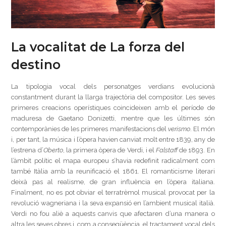
La vocalitat de La forza del
destino
La tipologia vocal dels personatges verdians evolucionà
constantment durant la llarga trajectòria del compositor. Les seves
primeres creacions operístiques coincideixen amb el període de
maduresa de Gaetano Donizetti, mentre que les últimes són
contemporànies de les primeres manifestacions del
verismo
. El món
i, per tant, la música i l’òpera havien canviat molt entre 1839, any de
l’estrena d’
Oberto
, la primera òpera de Verdi, i el
Falstaff
de 1893. En
l’àmbit polític el mapa europeu s’havia redefinit radicalment com
també Itàlia amb la reunificació el 1861. El romanticisme literari
deixà pas al realisme, de gran influència en l’òpera italiana.
Finalment, no es pot obviar el terratrèmol musical provocat per la
revolució wagneriana i la seva expansió en l’ambient musical italià.
Verdi no fou aliè a aquests canvis que afectaren d’una manera o
altra les seves obres i, com a conseqüència, el tractament vocal dels