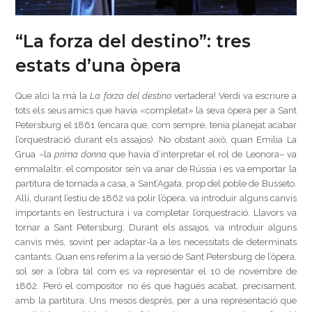
“La forza del destino”: tres
estats d’una òpera
Que alci la mà la
La forza del destino
vertadera! Verdi va escriure a
tots els seus amics que havia «completat» la seva òpera per a Sant
Petersburg el 1861 (encara que, com sempre, tenia planejat acabar
l’orquestració durant els assajos). No obstant això, quan Emilia La
Grua –la
prima donna
que havia d’interpretar el rol de Leonora– va
emmalaltir, el compositor se’n va anar de Rússia i es va emportar la
partitura de tornada a casa, a Sant’Agata, prop del poble de Busseto.
Allí, durant l’estiu de 1862 va polir l’òpera, va introduir alguns canvis
importants en l’estructura i va completar l’orquestració. Llavors va
tornar a Sant Petersburg. Durant els assajos, va introduir alguns
canvis més, sovint per adaptar-la a les necessitats de determinats
cantants. Quan ens referim a la versió de Sant Petersburg de l’òpera,
sol ser a l’obra tal com es va representar el 10 de novembre de
1862. Però el compositor no és que hagués acabat, precisament,
amb la partitura. Uns mesos després, per a una representació que