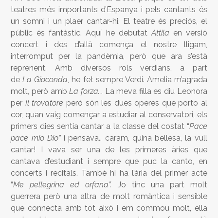
teatres més importants d’Espanya i pels cantants és
un somni i un plaer cantar-hi. El teatre és preciós, el
públic és fantàstic. Aquí he debutat
Attila
en versió
concert i des d’allà comença el nostre lligam,
interromput per la pandèmia, però que ara s’està
reprenent. Amb diversos rols verdians, a part
de
La
Gioconda
, he fet sempre Verdi. Amelia m’agrada
molt, però amb
La forza..
. La meva filla es diu Leonora
per
Il
trovatore
però són les dues operes que porto al
cor, quan vaig començar a estudiar al conservatori, els
primers dies sentia cantar a la classe del costat “
Pace
pace mio Dio”
i pensava.. caram, quina bellesa, la vull
cantar! I vava ser una de les primeres àries que
cantava d’estudiant i sempre que puc la canto, en
concerts i recitals. També hi ha l’ària del primer acte
“
Me pellegrina ed orfana”.
Jo tinc una part molt
guerrera però una altra de molt romàntica i sensible
que connecta amb tot això i em commou molt, ella