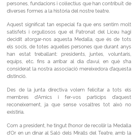
persones, fundacions i col·lectius que han contribuït de
diverses formes a la història del nostre teatre.
Aquest significat tan especial fa que ens sentim molt
satisfets i orgullosos que el Patronat del Liceu hagi
decidit atorgar-nos aquesta Medalla, que és de tots
els socis, de totes aquelles persones que durant anys
han estat treballant: presidents, juntes, voluntaris,
equips, etc. fins a arribar al dia d’avui, en què s’ha
considerat la nostra associació mereixedora d’aquesta
distinció.
Des de la junta directiva volem felicitar a tots els
membres d’Amics i fer-vos partícips d’aquest
reconeixement, ja que sense vosaltres tot això no
existiria.
Com a president, he tingut l’honor de recollir la Medalla
d’Or en un dinar al Saló dels Miralls del Teatre, amb la