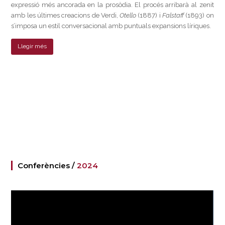
expressió més ancorada en la prosòdia. El procés arribarà al zenit
amb les últimes creacions de Verdi,
Otello
(1887) i
Falstaff
(1893) on
s’imposa un estil conversacional amb puntuals expansions líriques.
Llegir més
Conferències /
2024