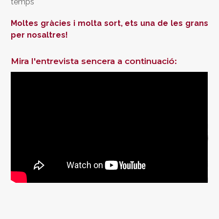
temps
Moltes gràcies i molta sort, ets una de les grans
per nosaltres!
Mira l'entrevista sencera a continuació: