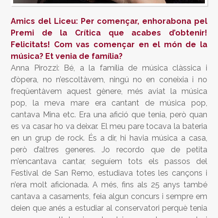
Amics del Liceu: Per començar, enhorabona pel
Premi de la Crítica que acabes d’obtenir!
Felicitats! Com vas començar en el món de la
música? Et venia de família?
Anna Pirozzi: Bé, a la família de música clàssica i
d’òpera, no n’escoltàvem, ningú no en coneixia i no
freqüentàvem aquest gènere, més aviat la música
pop, la meva mare era cantant de música pop,
cantava Mina etc. Era una afició que tenia, però quan
es va casar ho va deixar. El meu pare tocava la bateria
en un grup de rock. És a dir, hi havia música a casa,
però d’altres generes. Jo recordo que de petita
m’encantava cantar, seguíem tots els passos del
Festival de San Remo, estudiava totes les cançons i
n’era molt aficionada. A més, fins als 25 anys també
cantava a casaments, feia algun concurs i sempre em
deien que anés a estudiar al conservatori perquè tenia