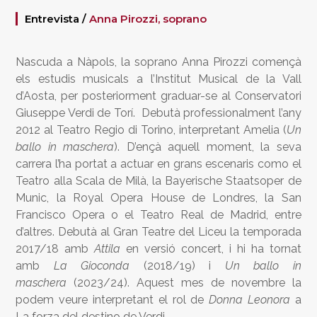
Entrevista /
Anna Pirozzi, soprano
Nascuda a Nàpols, la soprano Anna Pirozzi començà
els estudis musicals a l’Institut Musical de la Vall
d’Aosta, per posteriorment graduar-se al Conservatori
Giuseppe Verdi de Torí. Debutà professionalment l’any
2012 al Teatro Regio di Torino, interpretant Amelia (
Un
ballo in maschera
). D’ençà aquell moment, la seva
carrera l’ha portat a actuar en grans escenaris como el
Teatro alla Scala de Milà, la Bayerische Staatsoper de
Munic, la Royal Opera House de Londres, la San
Francisco Opera o el Teatro Real de Madrid, entre
d’altres. Debutà al Gran Teatre del Liceu la temporada
2017/18 amb
Attila
en versió concert, i hi ha tornat
amb
La Gioconda
(2018/19) i
Un ballo in
maschera
(2023/24). Aquest mes de novembre la
podem veure interpretant el rol de
Donna Leonora
a
La forza del destino de Verdi.