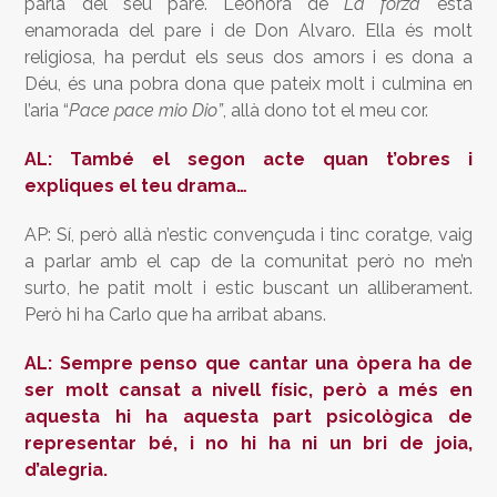
parla del seu pare. Leonora de
La forza
està
enamorada del pare i de Don Alvaro. Ella és molt
religiosa, ha perdut els seus dos amors i es dona a
Déu, és una pobra dona que pateix molt i culmina en
l’aria “
Pace pace mio Dio”
, allà dono tot el meu cor.
AL: També el segon acte quan t’obres i
expliques el teu drama…
AP: Sí, però allà n’estic convençuda i tinc coratge, vaig
a parlar amb el cap de la comunitat però no me’n
surto, he patit molt i estic buscant un alliberament.
Però hi ha Carlo que ha arribat abans.
AL: Sempre penso que cantar una òpera ha de
ser molt cansat a nivell físic, però a més en
aquesta hi ha aquesta part psicològica de
representar bé, i no hi ha ni un bri de joia,
d’alegria.