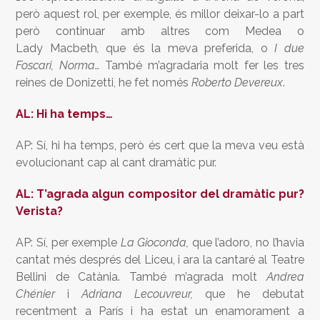
però aquest rol, per exemple, és millor deixar-lo a part
però continuar amb altres com Medea o
Lady
Macbeth
,
que és la meva preferida, o
I due
Foscari, Norma…
També m’agradaria molt fer les tres
reines de Donizetti, he fet només
Roberto
Devereux
.
AL: Hi ha temps…
AP: Sí, hi ha temps, però és cert que la meva veu està
evolucionant cap al cant dramàtic pur.
AL: T’agrada algun compositor del dramàtic pur?
Verista?
AP: Sí, per exemple
La Gioconda,
que l’adoro, no l’havia
cantat més després del Liceu, i ara la cantaré al Teatre
Bellini de Catània. També m’agrada molt
Andrea
Chénier
i
Adriana Lecouvreur,
que he debutat
recentment a París i ha estat un enamorament a