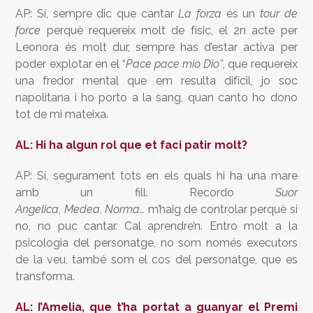
AP: Sí, sempre dic que cantar
La forza
és un
tour de
force
perquè requereix molt de físic, el 2n acte per
Leonora és molt dur, sempre has d’estar activa per
poder explotar en el “
Pace pace mio Dio”
, que requereix
una fredor mental que em resulta difícil, jo soc
napolitana i ho porto a la sang, quan canto ho dono
tot de mi mateixa.
AL: Hi ha algun rol que et faci patir molt?
AP: Sí, segurament tots en els quals hi ha una mare
amb un fill. Recordo
Suor
Angelica
,
Medea
,
Norma…
m’haig de controlar perquè si
no, no puc cantar. Cal aprendre’n. Entro molt a la
psicologia del personatge, no som només executors
de la veu, també som el cos del personatge, que es
transforma.
AL: I’Amelia, que t’ha portat a guanyar el Premi