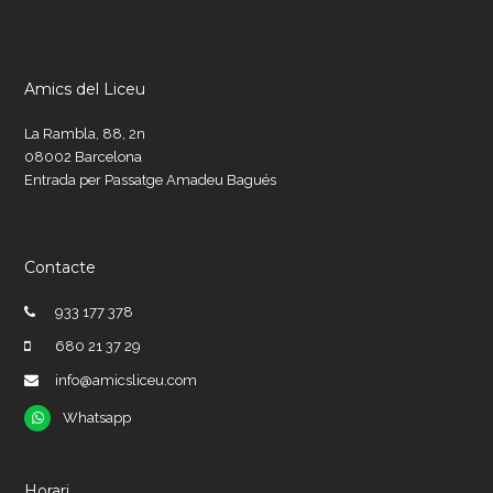
Amics del Liceu
La Rambla, 88, 2n
08002 Barcelona
Entrada per Passatge Amadeu Bagués
Contacte
933 177 378
680 21 37 29
info@amicsliceu.com
Whatsapp
Whatsapp
Horari