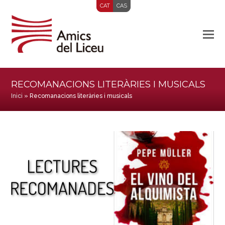
CAT
CAS
RECOMANACIONS LITERÀRIES I MUSICALS
Inici
»
Recomanacions literàries i musicals