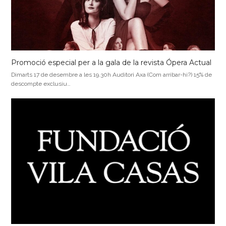
Promoció especial per a la gala de la revista Ópera Actual
Dimarts 17 de desembre a les 19.30h Auditori Axa (Com arribar-hi?) 15% de
descompte exclusiu…