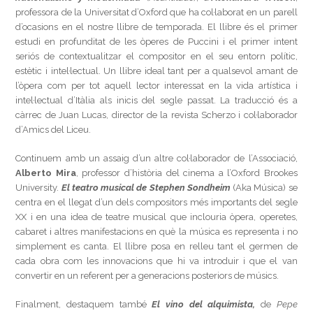
professora de la Universitat d’Oxford que ha col·laborat en un parell
d’ocasions en el nostre llibre de temporada. El llibre és el primer
estudi en profunditat de les òperes de Puccini i el primer intent
seriós de contextualitzar el compositor en el seu entorn polític,
estètic i intel·lectual. Un llibre ideal tant per a qualsevol amant de
l’òpera com per tot aquell lector interessat en la vida artística i
intel·lectual d’Itàlia als inicis del segle passat. La traducció és a
càrrec de Juan Lucas, director de la revista Scherzo i col·laborador
d’Amics del Liceu.
Continuem amb un assaig d’un altre col·laborador de l’Associació,
Alberto Mira
, professor d’història del cinema a l’Oxford Brookes
University.
El teatro musical de Stephen Sondheim
(Aka Música) se
centra en el llegat d’un dels compositors més importants del segle
XX i en una idea de teatre musical que inclouria òpera, operetes,
cabaret i altres manifestacions en què la música es representa i no
simplement es canta. El llibre posa en relleu tant el germen de
cada obra com les innovacions que hi va introduir i que el van
convertir en un referent per a generacions posteriors de músics.
Finalment, destaquem també
El vino del alquimista,
de
Pepe