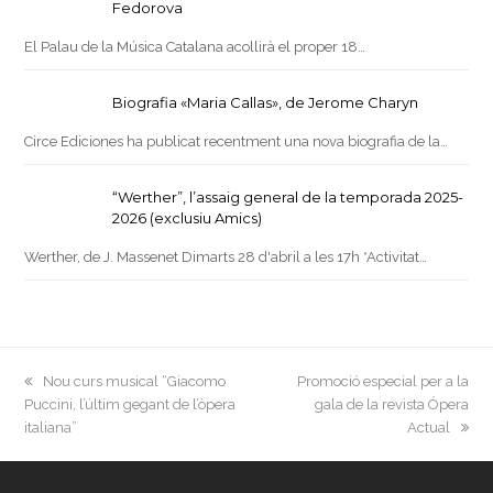
Fedorova
El Palau de la Música Catalana acollirà el proper 18…
Biografia «Maria Callas», de Jerome Charyn
Circe Ediciones ha publicat recentment una nova biografia de la…
“Werther”, l’assaig general de la temporada 2025-
2026 (exclusiu Amics)
Werther, de J. Massenet Dimarts 28 d'abril a les 17h *Activitat…
previous
next
Nou curs musical “Giacomo
Promoció especial per a la
post:
post:
Puccini, l’últim gegant de l’òpera
gala de la revista Ópera
italiana”
Actual