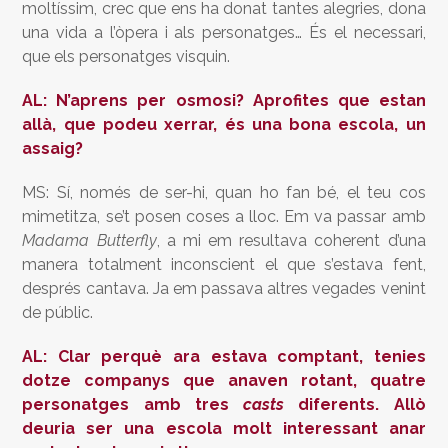
moltíssim, crec que ens ha donat tantes alegries, dona
una vida a l’òpera i als personatges… És el necessari,
que els personatges visquin.
AL: N’aprens per osmosi? Aprofites que estan
allà, que podeu xerrar, és una bona escola, un
assaig?
MS: Sí, només de ser-hi, quan ho fan bé, el teu cos
mimetitza, se’t posen coses a lloc. Em va passar amb
Madama Butterfly
, a mi em resultava coherent d’una
manera totalment inconscient el que s’estava fent,
després cantava. Ja em passava altres vegades venint
de públic.
AL: Clar perquè ara estava comptant, tenies
dotze companys que anaven rotant, quatre
personatges amb tres
casts
diferents. Allò
deuria ser una escola molt interessant anar