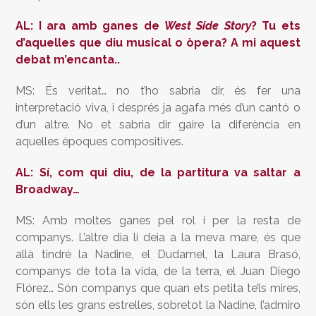
AL: I ara amb ganes de
West Side Story
? Tu ets
d’aquelles que diu musical o òpera? A mi aquest
debat m’encanta..
MS: És veritat… no t’ho sabria dir, és fer una
interpretació viva, i després ja agafa més d’un cantó o
d’un altre. No et sabria dir gaire la diferència en
aquelles èpoques compositives.
AL: Sí, com qui diu, de la partitura va saltar a
Broadway…
MS: Amb moltes ganes pel rol i per la resta de
companys. L’altre dia li deia a la meva mare, és que
allà tindré la Nadine, el Dudamel, la Laura Brasó,
companys de tota la vida, de la terra, el Juan Diego
Flórez… Són companys que quan ets petita te’ls mires,
són ells les grans estrelles, sobretot la Nadine, l’admiro