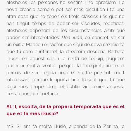
aleshores les persones ho sentim i ho apreciem. La
nova creació sempre pot ser més discutida i té una
altra cosa que no tenen els títols clàssics i és que no
han tingut temps de poder ser viscudes, repetides,
aleshores dependrà de les circumstàncies amb què
poden ser interpretades.
Don Juan
, en concret, va ser
un èxit a Madrid i el factor que sigui de nova creació fa
que tu com a intèrpret, la directora d’escena Bàrbara
Lluch, en aquest cas, i la resta de l’equip, puguem
posar-hi molta veritat perquè la interpretació té el
permís de ser llegida amb el nostre present, molt
interessant perquè li aporta una frescor que fa que
sigui més proper amb el públic viu. tenim aquesta
certa connexió coetània.
AL: I, escolta, de la propera temporada què és el
que et fa més il·lusió?
MS: Sí, em fa molta il·lusió, a banda de la Zerlina, la