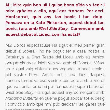
AL: Mira quin bon ull i quina bona oïda va tenir i
mira, gràcies a ella, aquí ens trobem. Per cert,
Montserrat, quin any tan bonic i tan dolç…
Pensava en la Kate Pinkerton, aquest debut tan
bonic, i ara amb
West Side Story
. Comencem amb
aquest debut al Liceu, com ha estat?
MS: Doncs espectacular. Ha sigut el meu primer gran
debut a l’òpera i ho he pogut fer a casa nostra, a
Catalunya, al Gran Teatre del Liceu, amb els Amics,
perquè els meus inicis van ser amb el Concurs Viñas,
en el qual vaig obtenir dues vegades la beca cedida
pel vostre Premi Amics del Liceu. Des d’aquest
concurs també va esdevenir el contacte amb el Víctor
que va confiar amb mi per fer aquest paper i l’altre
de
West Side Story
. Ha sigut aquest any, començant amb
Madama Butterfly,
en què he pogut abocar tot el desig
i convicció amb què m’hi puc dedicar i les ganes que