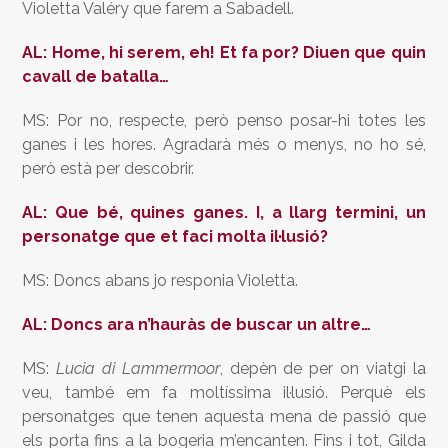
Violetta Valéry que farem a Sabadell.
AL: Home, hi serem, eh! Et fa por? Diuen que quin
cavall de batalla…
MS: Por no, respecte, però penso posar-hi totes les
ganes i les hores. Agradarà més o menys, no ho sé,
però està per descobrir.
AL: Que bé, quines ganes. I, a llarg termini, un
personatge que et faci molta il·lusió?
MS: Doncs abans jo responia Violetta.
AL: Doncs ara n’hauràs de buscar un altre…
MS:
Lucia di Lammermoor
, depèn de per on viatgi la
veu, també em fa moltíssima il·lusió. Perquè els
personatges que tenen aquesta mena de passió que
els porta fins a la bogeria m’encanten. Fins i tot, Gilda