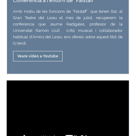
Conferència a l’entorn de “Falstaff”
Amb motiu de les funcions de “Falstaff” que tenen lloc al
Gran Teatre del Liceu el mes de juliol, recuperem la
conferència que Jaume Radigales, professor de la
Universitat Ramon Llull , crític musical i col·laborador
habitual d’Amics del Liceu, ens ofereix sobre aquest títol de
G.Verdi.
Veure vídeo a Youtube