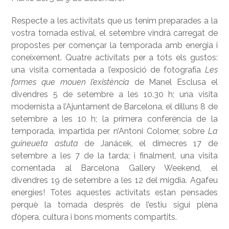
Respecte a les activitats que us tenim preparades a la
vostra tornada estival, el setembre vindrà carregat de
propostes per començar la temporada amb energia i
coneixement. Quatre activitats per a tots els gustos:
una visita comentada a l’exposició de fotografia
L
es
formes que mouen l’existè
ncia
de Manel Esclusa el
divendres 5 de setembre a les 10.30 h; una visita
modernista a l’Ajuntament de Barcelona, el dilluns 8 de
setembre a les 10 h; la primera conferència de la
temporada, impartida per n’Antoni Colomer, sobre
La
guineueta astuta
de Janácek, el dimecres 17 de
setembre a les 7 de la tarda; i finalment, una visita
comentada al Barcelona Gallery Weekend, el
divendres 19 de setembre a les 12 del migdia. Agafeu
energies! Totes aquestes activitats estan pensades
perquè la tornada després de l’estiu sigui plena
d’òpera, cultura i bons moments compartits.