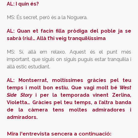
AL: I quin és?
MS: És secret, però és a la Noguera.
AL: Quan et facin filla pròdiga del poble ja se
sabrà (riu)… Allà t’hi veig tranquil·líssima
MS: Sí, allà em relaxo. Aquest és el punt més
important, que siguis on siguis puguis estar tranquil·la i
allà estic estudiant.
AL: Montserrat, moltíssimes gràcies pel teu
temps i molt bon estiu. Que vagi molt bé
West
Side Story
i per la temporada vinent Zerlina,
Violetta… Gràcies pel teu temps, a l’altra banda
de la càmera tens moltes admiradores i
admiradors.
Mira l'entrevista sencera a continuació: