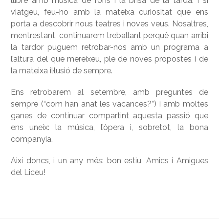
llibre amb música de fons i la brisa de la tarda. I si
viatgeu, feu-ho amb la mateixa curiositat que ens
porta a descobrir nous teatres i noves veus. Nosaltres,
mentrestant, continuarem treballant perquè quan arribi
la tardor puguem retrobar-nos amb un programa a
l’altura del que mereixeu, ple de noves propostes i de
la mateixa il·lusió de sempre.
Ens retrobarem al setembre, amb preguntes de
sempre (“com han anat les vacances?”) i amb moltes
ganes de continuar compartint aquesta passió que
ens uneix: la música, l’òpera i, sobretot, la bona
companyia.
Així doncs, i un any més: bon estiu, Amics i Amigues
del Liceu!