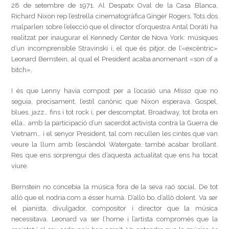
28 de setembre de 1971. Al Despatx Oval de la Casa Blanca,
Richard Nixon rep l’estrella cinematogràfica Ginger Rogers. Tots dos
malparlen sobre l’elecció que el director d’orquestra Antal Doráti ha
realitzat per inaugurar el Kennedy Center de Nova York: músiques
d’un incomprensible Stravinski i, el que és pitjor, de l’«excèntric»
Leonard Bernstein, al qual el President acaba anomenant «son of a
bitch».
I és que Lenny havia compost per a l’ocasió una
Missa
que no
seguia, precisament, l’estil canònic que Nixon esperava. Gospel,
blues, jazz… fins i tot rock i, per descomptat, Broadway, tot brota en
ella… amb la participació d’un sacerdot activista contra la Guerra de
Vietnam… i el senyor President, tal com recullen les cintes que van
veure la llum amb l’escàndol Watergate, també acabar brollant.
Res que ens sorprengui des d’aquesta actualitat que ens ha tocat
viure.
Bernstein no concebia la música fora de la seva raó social. De tot
allò que el nodria com a ésser humà. D’allò bo, d’allò dolent. Va ser
el pianista, divulgador, compositor i director que la música
necessitava. Leonard va ser l’home i l’artista compromès que la