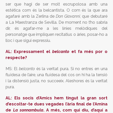
ser que hagi de ser molt escrupolosa amb una
estètica com és la belcantista. O com és la que ara
agafaré amb la Zerlina de
Don Giovanni
, que debutaré
a La Maestranza de Sevilla. De moment no t’ho sabria
dir, és agafar-me a les línies melòdiques del
personatge que impliquen recitatius o àries, posar-ho a
lloc i que sigui expressiu.
AL: Expressament el
belcanto
et fa més por o
respecte?
MS: El
belcanto
és la veritat pura. Si no entres en una
fluïdesa de l’aire, una fluïdesa del cos on hi ha la tensió
i la distensió justa, no succeeix. Aleshores és la veritat
pura.
AL: Els socis d’Amics hem tingut la gran sort
d’escoltar-te dues vegades l’ària final de l’Amina
de
La sonnambula
. A més, com qui diu, d’aquí a