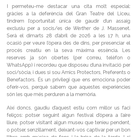
I permeteu-me destacar una cita molt especial:
gràcies a la deferència del Gran Teatre del Liceu,
tindrem l’oportunitat única de gaudir d’un assaig
exclusiu per a socis/es de
Werther
de J. Massenet.
Serà el dimarts 28 d’abril de 2026 a les 17 h, una
ocasió per veure l’òpera des de dins, per presenciar el
procés creatiu en la seva màxima essència. Les
reserves ja són obertes (per correu, telèfon o
WhatsApp) i recordeu que disposeu d’una invitació per
soci/sòcia, i dues si sou Amics Protectors, Preferents o
Benefactors. És un privilegi que ens emociona poder
oferir-vos, perquè sabem que aquestes experiències
són les que més perduren a la memòria.
Així doncs, gaudiu d’aquest estiu com millor us faci
feliços: potser seguint algun festival d’òpera a l’aire
lliure, potser visitant algun museu que teníeu pendent,
o potser, senzillament, deixant-vos captivar per un bon