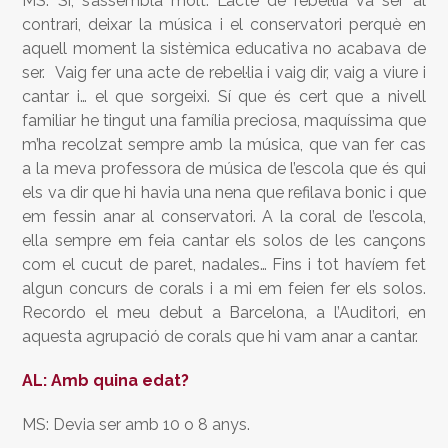
MS: Sí, s’assembla molt. L’acte de rebel·lia va ser al
contrari, deixar la música i el conservatori perquè en
aquell moment la sistèmica educativa no acabava de
ser. Vaig fer una acte de rebel·lia i vaig dir, vaig a viure i
cantar i… el que sorgeixi. Sí que és cert que a nivell
familiar he tingut una família preciosa, maquíssima que
m’ha recolzat sempre amb la música, que van fer cas
a la meva professora de música de l’escola que és qui
els va dir que hi havia una nena que refilava bonic i que
em fessin anar al conservatori. A la coral de l’escola,
ella sempre em feia cantar els solos de les cançons
com el cucut de paret, nadales… Fins i tot havíem fet
algun concurs de corals i a mi em feien fer els solos.
Recordo el meu debut a Barcelona, a l’Auditori, en
aquesta agrupació de corals que hi vam anar a cantar.
AL: Amb quina edat?
MS: Devia ser amb 10 o 8 anys.