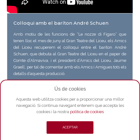
Col·loqui amb el baríton André Schuen
Amb motiu de les funcions de “Le nozze di Figaro” que
tenen lloc el mes de juny al Gran Teatre del Liceu, els Amics
del Liceu recuperem el col·loqui entre el baríton Andrè
Schuen, que debuta al Gran Teatre del Liceu en el paper de
Comte d’Almaviva, i el president d’Amics del Liceu, Jaume
Graell, per tal de comentar amb els Amics i Amigues tots els
detalls d’aquesta producció.
Veure vídeo a Youtube
Ús de cookies
Aquesta web utilitza cookies per a proporcionar una millor
navegació. Si continua navegant entenem que accepta les
cookies i la nostra
política de cookies
ACEPTAR