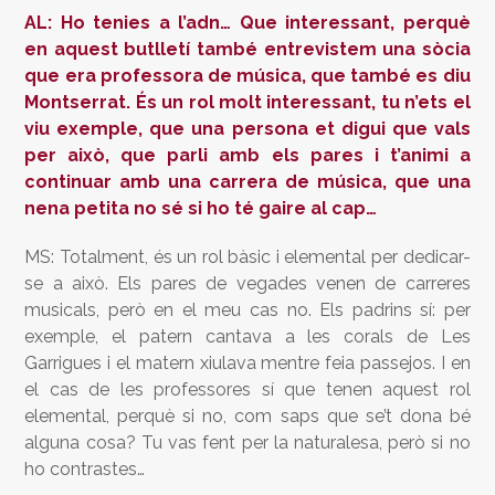
AL: Ho tenies a l’adn… Que interessant, perquè
en aquest butlletí també entrevistem una sòcia
que era professora de música, que també es diu
Montserrat. És un rol molt interessant, tu n’ets el
viu exemple, que una persona et digui que vals
per això, que parli amb els pares i t’animi a
continuar amb una carrera de música, que una
nena petita no sé si ho té gaire al cap…
MS: Totalment, és un rol bàsic i elemental per dedicar-
se a això. Els pares de vegades venen de carreres
musicals, però en el meu cas no. Els padrins sí: per
exemple, el patern cantava a les corals de Les
Garrigues i el matern xiulava mentre feia passejos. I en
el cas de les professores sí que tenen aquest rol
elemental, perquè si no, com saps que se’t dona bé
alguna cosa? Tu vas fent per la naturalesa, però si no
ho contrastes…