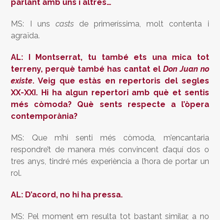
parlant amb uns i altres…
MS: I uns
casts
de primeríssima, molt contenta i
agraïda.
AL: I Montserrat, tu també ets una mica tot
terreny, perquè també has cantat el
Don Juan no
existe
. Veig que estàs en repertoris del segles
XX-XXI. Hi ha algun repertori amb què et sentis
més còmoda? Què sents respecte a l’òpera
contemporània?
MS: Que m’hi senti més còmoda, m’encantaria
respondre’t de manera més convincent d’aquí dos o
tres anys, tindré més experiència a l’hora de portar un
rol.
AL: D’acord, no hi ha pressa.
MS: Pel moment em resulta tot bastant similar, a no