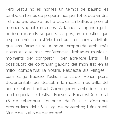
Però l’estiu no és només un temps de balanç, és
també un temps de preparar-nos per tot el que vindrà.
I el que ens espera, us ho puc dir amb il·lusió, promet
moments igual d’intensos. A la nostra agenda ja hi
podeu trobar els següents viatges, amb destins que
respiren música, història i cultura, així com activitats
que ens faran viure la nova temporada amb més
intensitat que mai: conferències, trobades musicals,
moments per compartir i per aprendre junts, i la
possibilitat de continuar gaudint del món líric en la
millor companyia: la vostra. Respecte als viatges, i
com és ja tradició, l’estiu i la tardor venen plens
d’oportunitats per descobrir la música més enllà del
nostre entorn habitual. Començarem amb dues cites
molt especials:el festival Enescu a Bucarest (del 10 al
16 de setembre); Toulouse, de l’1 al 4 d’octubre;
Amsterdam del 26 al 29 de novembre; i finalment,
Munic del 5 al 9 de desembre!