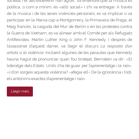
societat i el seu esdevenir han agraït. Va entendre que la música és
política, o com a mínim, és «allò social» i s’hi va entregar. A través
de la música i de les seves vivències personals, es va implicar o va
participar en la Marxa cap a Montgomery, la Primavera de Praga, el
Maig francès, la caiguda del Mur de Berlín o en les protestes contra
la Guerra de Vietnam; es va alinear amb el Comitè per als Refugiats
Antifeixistes, Martin Luther King o John F. Kennedy. I després de
l’assassinat d’aquest darrer, va llegir el discurs
La resposta d’un
artista a la violència
. Incloent algunes de les paraules que Kennedy
hauria hagut de pronunciar quan fou tirotejat, Bernstein va dir: «El
lideratge dels Estats Units s’ha de guiar per l’aprenentatge i la raó».
«I d’on sorgeix aquesta violència? –afegia ell– De la ignorància i l’odi,
els antònims exactes d’aprenentatge i raó».
Llegir més