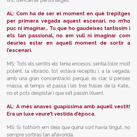
tinc d’encarnar personatges.
AL: Com ha de ser el moment en què trepitges
per primera vegada aquest escenari, no m’ho
puc ni imaginar… Tu que ho gaudeixes tantíssim i
ets tan passional, no em vull ni imaginar com
deuries estar en aquell moment de sortir a
l’escenari.
MS: Tots els sentits els tenia encesos, sentia l’olor molt
potent, la vibració, tot estava receptiu i, a la vegada,
amb una gran concentració perquè, és clar, si penses
massa, el temps et passa i les tres frases de la Kate…
no et pots despistar i que se’t passin (riuen).
AL: A més anaves guapíssima amb aquell vestit!
Era un luxe veure’t vestida d’època.
MS: Sí, tothom em deia que quina sort havia tingut, no
sempre sortiràs tan afavorida.