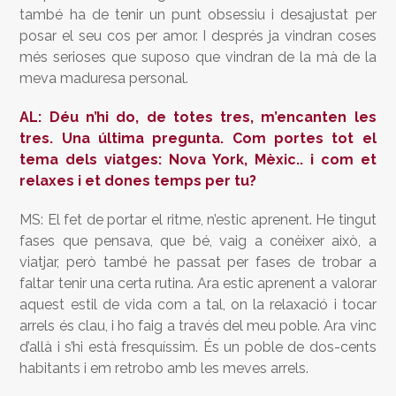
també ha de tenir un punt obsessiu i desajustat per
posar el seu cos per amor. I després ja vindran coses
més serioses que suposo que vindran de la mà de la
meva maduresa personal.
AL: Déu n’hi do, de totes tres, m’encanten les
tres. Una última pregunta. Com portes tot el
tema dels viatges: Nova York, Mèxic.. i com et
relaxes i et dones temps per tu?
MS: El fet de portar el ritme, n’estic aprenent. He tingut
fases que pensava, que bé, vaig a conèixer això, a
viatjar, però també he passat per fases de trobar a
faltar tenir una certa rutina. Ara estic aprenent a valorar
aquest estil de vida com a tal, on la relaxació i tocar
arrels és clau, i ho faig a través del meu poble. Ara vinc
d’allà i s’hi està fresquíssim. És un poble de dos-cents
habitants i em retrobo amb les meves arrels.