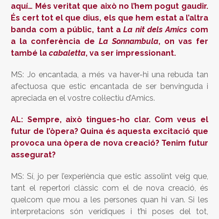
aquí… Més veritat que això no l’hem pogut gaudir.
És cert tot el que dius, els que hem estat a l’altra
banda com a públic, tant a
La nit dels Amics
com
a la conferència de
La Sonnambula
, on vas fer
també la
cabaletta
, va ser impressionant.
MS: Jo encantada, a més va haver-hi una rebuda tan
afectuosa que estic encantada de ser benvinguda i
apreciada en el vostre col·lectiu d’Amics.
AL: Sempre, això tingues-ho clar. Com veus el
futur de l’òpera? Quina és aquesta excitació que
provoca una òpera de nova creació? Tenim futur
assegurat?
MS: Sí, jo per l’experiència que estic assolint veig que,
tant el repertori clàssic com el de nova creació, és
quelcom que mou a les persones quan hi van. Si les
interpretacions són verídiques i t’hi poses del tot,