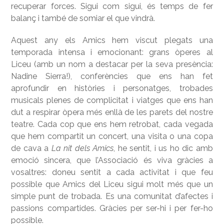
recuperar forces. Sigui com sigui, és temps de fer
balanç i també de somiar el que vindrà.
Aquest any els Amics hem viscut plegats una
temporada intensa i emocionant: grans òperes al
Liceu (amb un nom a destacar per la seva presència:
Nadine Sierra!), conferències que ens han fet
aprofundir en històries i personatges, trobades
musicals plenes de complicitat i viatges que ens han
dut a respirar òpera més enllà de les parets del nostre
teatre. Cada cop que ens hem retrobat, cada vegada
que hem compartit un concert, una visita o una copa
de cava a
La nit dels Amics
, he sentit, i us ho dic amb
emoció sincera, que l’Associació és viva gràcies a
vosaltres: doneu sentit a cada activitat i que feu
possible que Amics del Liceu sigui molt més que un
simple punt de trobada. Es una comunitat d’afectes i
passions compartides. Gràcies per ser-hi i per fer-ho
possible.