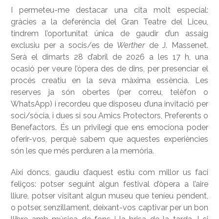
I permeteu-me destacar una cita molt especial:
gràcies a la deferència del Gran Teatre del Liceu,
tindrem l’oportunitat única de gaudir d’un assaig
exclusiu per a socis/es de
Werther
de J. Massenet.
Serà el dimarts 28 d’abril de 2026 a les 17 h, una
ocasió per veure l’òpera des de dins, per presenciar el
procés creatiu en la seva màxima essència. Les
reserves ja són obertes (per correu, telèfon o
WhatsApp) i recordeu que disposeu d’una invitació per
soci/sòcia, i dues si sou Amics Protectors, Preferents o
Benefactors. És un privilegi que ens emociona poder
oferir-vos, perquè sabem que aquestes experiències
són les que més perduren a la memòria.
Així doncs, gaudiu d’aquest estiu com millor us faci
feliços: potser seguint algun festival d’òpera a l’aire
lliure, potser visitant algun museu que teníeu pendent,
o potser, senzillament, deixant-vos captivar per un bon