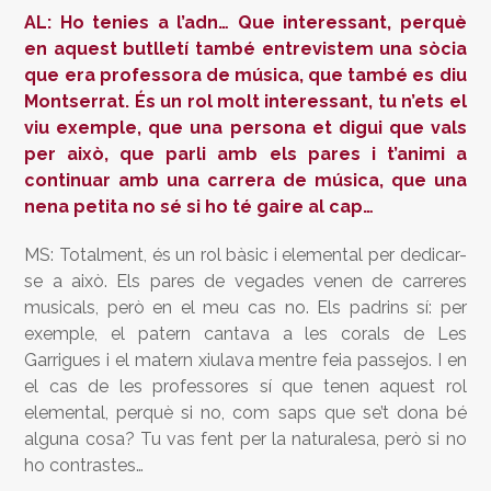
AL: Ho tenies a l’adn… Que interessant, perquè
en aquest butlletí també entrevistem una sòcia
que era professora de música, que també es diu
Montserrat. És un rol molt interessant, tu n’ets el
viu exemple, que una persona et digui que vals
per això, que parli amb els pares i t’animi a
continuar amb una carrera de música, que una
nena petita no sé si ho té gaire al cap…
MS: Totalment, és un rol bàsic i elemental per dedicar-
se a això. Els pares de vegades venen de carreres
musicals, però en el meu cas no. Els padrins sí: per
exemple, el patern cantava a les corals de Les
Garrigues i el matern xiulava mentre feia passejos. I en
el cas de les professores sí que tenen aquest rol
elemental, perquè si no, com saps que se’t dona bé
alguna cosa? Tu vas fent per la naturalesa, però si no
ho contrastes…