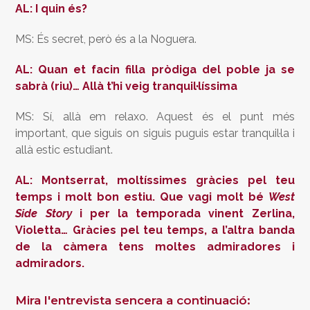
AL: I quin és?
MS: És secret, però és a la Noguera.
AL: Quan et facin filla pròdiga del poble ja se
sabrà (riu)… Allà t’hi veig tranquil·líssima
MS: Sí, allà em relaxo. Aquest és el punt més
important, que siguis on siguis puguis estar tranquil·la i
allà estic estudiant.
AL: Montserrat, moltíssimes gràcies pel teu
temps i molt bon estiu. Que vagi molt bé
West
Side Story
i per la temporada vinent Zerlina,
Violetta… Gràcies pel teu temps, a l’altra banda
de la càmera tens moltes admiradores i
admiradors.
Mira l'entrevista sencera a continuació: