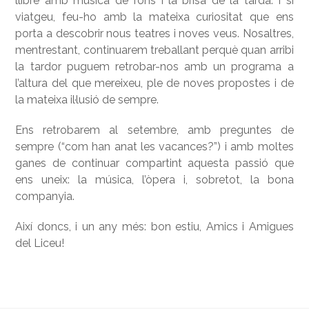
llibre amb música de fons i la brisa de la tarda. I si
viatgeu, feu-ho amb la mateixa curiositat que ens
porta a descobrir nous teatres i noves veus. Nosaltres,
mentrestant, continuarem treballant perquè quan arribi
la tardor puguem retrobar-nos amb un programa a
l’altura del que mereixeu, ple de noves propostes i de
la mateixa il·lusió de sempre.
Ens retrobarem al setembre, amb preguntes de
sempre (“com han anat les vacances?”) i amb moltes
ganes de continuar compartint aquesta passió que
ens uneix: la música, l’òpera i, sobretot, la bona
companyia.
Així doncs, i un any més: bon estiu, Amics i Amigues
del Liceu!