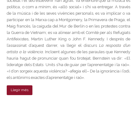
societat i el seu esdevenir han agraït. Va entendre que la música és
política, o com a mínim, és «allò social» i s’hi va entregar. A través
de la música i de les seves vivències personals, es va implicar o va
participar en la Marxa cap a Montgomery, la Primavera de Praga, el
Maig francès, la caiguda del Mur de Berlín o en les protestes contra
la Guerra de Vietnam; es va alinear amb el Comitè per als Refugiats
Antifeixistes, Martin Luther King o John F. Kennedy. I després de
l’assassinat d’aquest darrer, va llegir el discurs
La resposta d’un
artista a la violència
. Incloent algunes de les paraules que Kennedy
hauria hagut de pronunciar quan fou tirotejat, Bernstein va dir: «El
lideratge dels Estats Units s’ha de guiar per l’aprenentatge i la raó».
«I d’on sorgeix aquesta violència? –afegia ell– De la ignorància i l’odi,
els antònims exactes d’aprenentatge i raó».
Llegir més