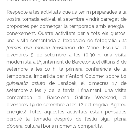
Respecte a les activitats que us tenim preparades a la
vostra tornada estival, el setembre vindrà carregat de
propostes per començar la temporada amb energia i
coneixement. Quatre activitats per a tots els gustos:
una visita comentada a l’exposició de fotografia
L
es
formes que mouen l’existè
ncia
de Manel Esclusa el
divendres 5 de setembre a les 10.30 h; una visita
modernista a l’Ajuntament de Barcelona, el dilluns 8 de
setembre a les 10 h; la primera conferència de la
temporada, impartida per n’Antoni Colomer, sobre
La
guineueta astuta
de Janácek, el dimecres 17 de
setembre a les 7 de la tarda; i finalment, una visita
comentada al Barcelona Gallery Weekend, el
divendres 19 de setembre a les 12 del migdia. Agafeu
energies! Totes aquestes activitats estan pensades
perquè la tornada després de l’estiu sigui plena
d’òpera, cultura i bons moments compartits.