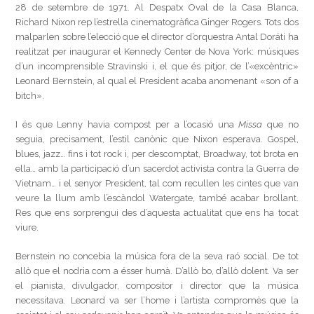
28 de setembre de 1971. Al Despatx Oval de la Casa Blanca,
Richard Nixon rep l’estrella cinematogràfica Ginger Rogers. Tots dos
malparlen sobre l’elecció que el director d’orquestra Antal Doráti ha
realitzat per inaugurar el Kennedy Center de Nova York: músiques
d’un incomprensible Stravinski i, el que és pitjor, de l’«excèntric»
Leonard Bernstein, al qual el President acaba anomenant «son of a
bitch».
I és que Lenny havia compost per a l’ocasió una
Missa
que no
seguia, precisament, l’estil canònic que Nixon esperava. Gospel,
blues, jazz… fins i tot rock i, per descomptat, Broadway, tot brota en
ella… amb la participació d’un sacerdot activista contra la Guerra de
Vietnam… i el senyor President, tal com recullen les cintes que van
veure la llum amb l’escàndol Watergate, també acabar brollant.
Res que ens sorprengui des d’aquesta actualitat que ens ha tocat
viure.
Bernstein no concebia la música fora de la seva raó social. De tot
allò que el nodria com a ésser humà. D’allò bo, d’allò dolent. Va ser
el pianista, divulgador, compositor i director que la música
necessitava. Leonard va ser l’home i l’artista compromès que la