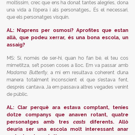
moltíssim, crec que ens ha donat tantes alegries, dona
una vida a l’òpera i als personatges… És el necessari,
que els personatges visquin.
AL: N’aprens per osmosi? Aprofites que estan
allà, que podeu xerrar, és una bona escola, un
assaig?
MS: Sí, només de ser-hi, quan ho fan bé, el teu cos
mimetitza, se’t posen coses a lloc. Em va passar amb
Madama Butterfly
, a mi em resultava coherent d’una
manera totalment inconscient el que s’estava fent,
després cantava. Ja em passava altres vegades venint
de públic.
AL: Clar perquè ara estava comptant, tenies
dotze companys que anaven rotant, quatre
personatges amb tres
casts
diferents. Allò
deuria ser una escola molt interessant anar