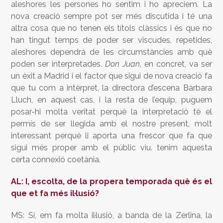
aleshores les persones ho sentim i ho apreciem. La
nova creació sempre pot ser més discutida i té una
altra cosa que no tenen els títols clàssics i és que no
han tingut temps de poder ser viscudes, repetides,
aleshores dependrà de les circumstàncies amb què
poden ser interpretades.
Don Juan
, en concret, va ser
un èxit a Madrid i el factor que sigui de nova creació fa
que tu com a intèrpret, la directora d’escena Bàrbara
Lluch, en aquest cas, i la resta de l’equip, puguem
posar-hi molta veritat perquè la interpretació té el
permís de ser llegida amb el nostre present, molt
interessant perquè li aporta una frescor que fa que
sigui més proper amb el públic viu. tenim aquesta
certa connexió coetània.
AL: I, escolta, de la propera temporada què és el
que et fa més il·lusió?
MS: Sí, em fa molta il·lusió, a banda de la Zerlina, la