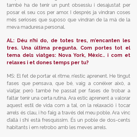
també ha de tenir un punt obsessiu i desajustat per
posar el seu cos per amor. I després ja vindran coses
més serioses que suposo que vindran de la mà de la
meva maduresa personal.
AL: Déu n’hi do, de totes tres, m’encanten les
tres. Una última pregunta. Com portes tot el
tema dels viatges: Nova York, Mèxic.. i com et
relaxes i et dones temps per tu?
MS: El fet de portar el ritme, n’estic aprenent. He tingut
fases que pensava, que bé, vaig a conèixer això, a
viatjar, però també he passat per fases de trobar a
faltar tenir una certa rutina. Ara estic aprenent a valorar
aquest estil de vida com a tal, on la relaxació i tocar
arrels és clau, i ho faig a través del meu poble. Ara vinc
d’allà i s’hi està fresquíssim. És un poble de dos-cents
habitants i em retrobo amb les meves arrels.