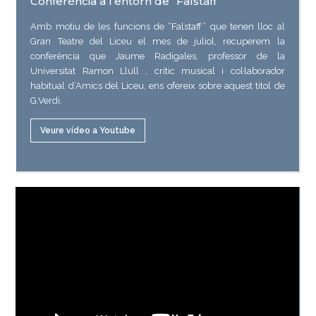
Conferència a l’entorn de “Falstaff”
Amb motiu de les funcions de “Falstaff” que tenen lloc al
Gran Teatre del Liceu el mes de juliol, recuperem la
conferència que Jaume Radigales, professor de la
Universitat Ramon Llull , crític musical i col·laborador
habitual d’Amics del Liceu, ens ofereix sobre aquest títol de
G.Verdi.
Veure vídeo a Youtube