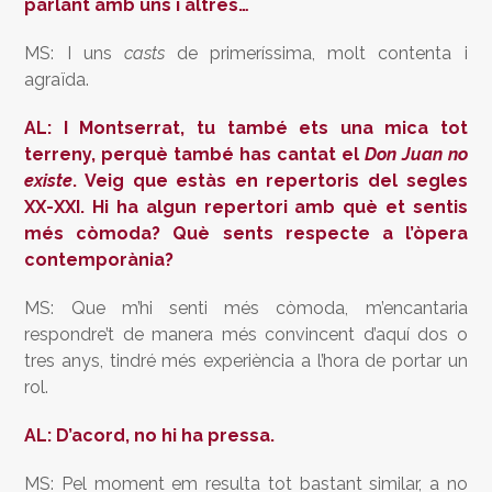
parlant amb uns i altres…
MS: I uns
casts
de primeríssima, molt contenta i
agraïda.
AL: I Montserrat, tu també ets una mica tot
terreny, perquè també has cantat el
Don Juan no
existe
. Veig que estàs en repertoris del segles
XX-XXI. Hi ha algun repertori amb què et sentis
més còmoda? Què sents respecte a l’òpera
contemporània?
MS: Que m’hi senti més còmoda, m’encantaria
respondre’t de manera més convincent d’aquí dos o
tres anys, tindré més experiència a l’hora de portar un
rol.
AL: D’acord, no hi ha pressa.
MS: Pel moment em resulta tot bastant similar, a no