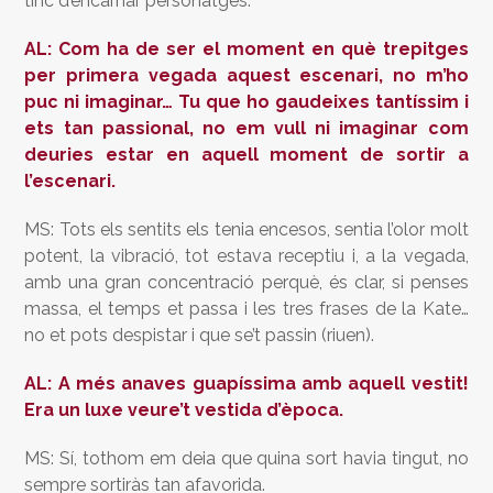
tinc d’encarnar personatges.
AL: Com ha de ser el moment en què trepitges
per primera vegada aquest escenari, no m’ho
puc ni imaginar… Tu que ho gaudeixes tantíssim i
ets tan passional, no em vull ni imaginar com
deuries estar en aquell moment de sortir a
l’escenari.
MS: Tots els sentits els tenia encesos, sentia l’olor molt
potent, la vibració, tot estava receptiu i, a la vegada,
amb una gran concentració perquè, és clar, si penses
massa, el temps et passa i les tres frases de la Kate…
no et pots despistar i que se’t passin (riuen).
AL: A més anaves guapíssima amb aquell vestit!
Era un luxe veure’t vestida d’època.
MS: Sí, tothom em deia que quina sort havia tingut, no
sempre sortiràs tan afavorida.