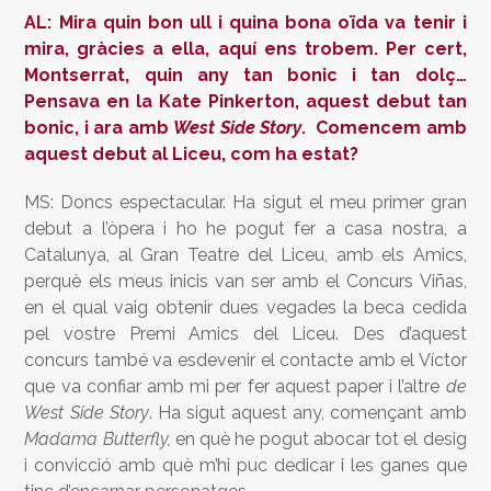
AL: Mira quin bon ull i quina bona oïda va tenir i
mira, gràcies a ella, aquí ens trobem. Per cert,
Montserrat, quin any tan bonic i tan dolç…
Pensava en la Kate Pinkerton, aquest debut tan
bonic, i ara amb
West Side Story
. Comencem amb
aquest debut al Liceu, com ha estat?
MS: Doncs espectacular. Ha sigut el meu primer gran
debut a l’òpera i ho he pogut fer a casa nostra, a
Catalunya, al Gran Teatre del Liceu, amb els Amics,
perquè els meus inicis van ser amb el Concurs Viñas,
en el qual vaig obtenir dues vegades la beca cedida
pel vostre Premi Amics del Liceu. Des d’aquest
concurs també va esdevenir el contacte amb el Víctor
que va confiar amb mi per fer aquest paper i l’altre
de
West Side Story
. Ha sigut aquest any, començant amb
Madama Butterfly,
en què he pogut abocar tot el desig
i convicció amb què m’hi puc dedicar i les ganes que