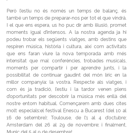
Però l’estiu no és només un temps de balanç, és
també un temps de preparar-nos per tot el que vindrà.
I el que ens espera, us ho puc dir amb il·lusió, promet
moments igual d’intensos. A la nostra agenda ja hi
podeu trobar els següents viatges, amb destins que
respiren música, història i cultura, així com activitats
que ens faran viure la nova temporada amb més
intensitat que mai: conferències, trobades musicals,
moments per compartir i per aprendre junts, i la
possibilitat de continuar gaudint del món líric en la
millor companyia: la vostra. Respecte als viatges, i
com és ja tradició, l’estiu i la tardor venen plens
d’oportunitats per descobrir la música més enllà del
nostre entorn habitual. Començarem amb dues cites
molt especials:el festival Enescu a Bucarest (del 10 al
16 de setembre); Toulouse, de l’1 al 4 d’octubre;
Amsterdam del 26 al 29 de novembre; i finalment,
Munic del 5 al 9 de desembre!