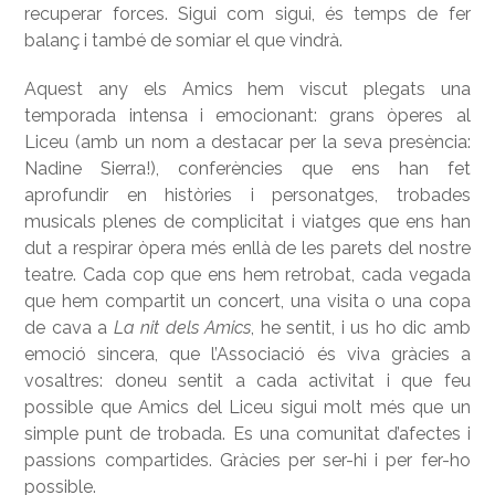
recuperar forces. Sigui com sigui, és temps de fer
balanç i també de somiar el que vindrà.
Aquest any els Amics hem viscut plegats una
temporada intensa i emocionant: grans òperes al
Liceu (amb un nom a destacar per la seva presència:
Nadine Sierra!), conferències que ens han fet
aprofundir en històries i personatges, trobades
musicals plenes de complicitat i viatges que ens han
dut a respirar òpera més enllà de les parets del nostre
teatre. Cada cop que ens hem retrobat, cada vegada
que hem compartit un concert, una visita o una copa
de cava a
La nit dels Amics
, he sentit, i us ho dic amb
emoció sincera, que l’Associació és viva gràcies a
vosaltres: doneu sentit a cada activitat i que feu
possible que Amics del Liceu sigui molt més que un
simple punt de trobada. Es una comunitat d’afectes i
passions compartides. Gràcies per ser-hi i per fer-ho
possible.