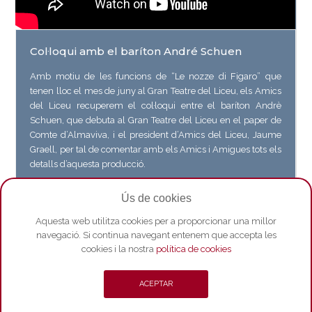
Col·loqui amb el baríton André Schuen
Amb motiu de les funcions de “Le nozze di Figaro” que
tenen lloc el mes de juny al Gran Teatre del Liceu, els Amics
del Liceu recuperem el col·loqui entre el baríton Andrè
Schuen, que debuta al Gran Teatre del Liceu en el paper de
Comte d’Almaviva, i el president d’Amics del Liceu, Jaume
Graell, per tal de comentar amb els Amics i Amigues tots els
detalls d’aquesta producció.
Veure vídeo a Youtube
Ús de cookies
Aquesta web utilitza cookies per a proporcionar una millor
navegació. Si continua navegant entenem que accepta les
cookies i la nostra
política de cookies
ACEPTAR