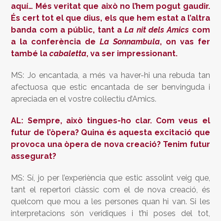
aquí… Més veritat que això no l’hem pogut gaudir.
És cert tot el que dius, els que hem estat a l’altra
banda com a públic, tant a
La nit dels Amics
com
a la conferència de
La Sonnambula
, on vas fer
també la
cabaletta
, va ser impressionant.
MS: Jo encantada, a més va haver-hi una rebuda tan
afectuosa que estic encantada de ser benvinguda i
apreciada en el vostre col·lectiu d’Amics.
AL: Sempre, això tingues-ho clar. Com veus el
futur de l’òpera? Quina és aquesta excitació que
provoca una òpera de nova creació? Tenim futur
assegurat?
MS: Sí, jo per l’experiència que estic assolint veig que,
tant el repertori clàssic com el de nova creació, és
quelcom que mou a les persones quan hi van. Si les
interpretacions són verídiques i t’hi poses del tot,