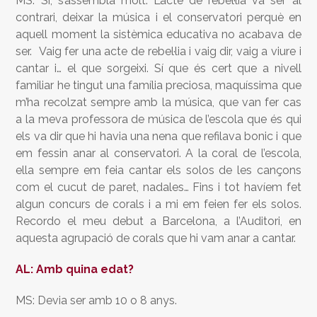
MS: Sí, s’assembla molt. L’acte de rebel·lia va ser al
contrari, deixar la música i el conservatori perquè en
aquell moment la sistèmica educativa no acabava de
ser. Vaig fer una acte de rebel·lia i vaig dir, vaig a viure i
cantar i… el que sorgeixi. Sí que és cert que a nivell
familiar he tingut una família preciosa, maquíssima que
m’ha recolzat sempre amb la música, que van fer cas
a la meva professora de música de l’escola que és qui
els va dir que hi havia una nena que refilava bonic i que
em fessin anar al conservatori. A la coral de l’escola,
ella sempre em feia cantar els solos de les cançons
com el cucut de paret, nadales… Fins i tot havíem fet
algun concurs de corals i a mi em feien fer els solos.
Recordo el meu debut a Barcelona, a l’Auditori, en
aquesta agrupació de corals que hi vam anar a cantar.
AL: Amb quina edat?
MS: Devia ser amb 10 o 8 anys.