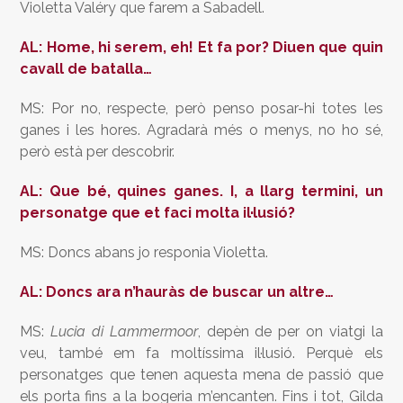
Violetta Valéry que farem a Sabadell.
AL: Home, hi serem, eh! Et fa por? Diuen que quin
cavall de batalla…
MS: Por no, respecte, però penso posar-hi totes les
ganes i les hores. Agradarà més o menys, no ho sé,
però està per descobrir.
AL: Que bé, quines ganes. I, a llarg termini, un
personatge que et faci molta il·lusió?
MS: Doncs abans jo responia Violetta.
AL: Doncs ara n’hauràs de buscar un altre…
MS:
Lucia di Lammermoor
, depèn de per on viatgi la
veu, també em fa moltíssima il·lusió. Perquè els
personatges que tenen aquesta mena de passió que
els porta fins a la bogeria m’encanten. Fins i tot, Gilda