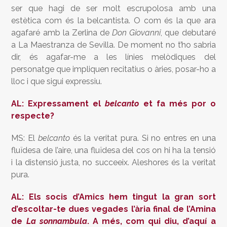
ser que hagi de ser molt escrupolosa amb una
estètica com és la belcantista. O com és la que ara
agafaré amb la Zerlina de
Don Giovanni
, que debutaré
a La Maestranza de Sevilla. De moment no t’ho sabria
dir, és agafar-me a les línies melòdiques del
personatge que impliquen recitatius o àries, posar-ho a
lloc i que sigui expressiu.
AL: Expressament el
belcanto
et fa més por o
respecte?
MS: El
belcanto
és la veritat pura. Si no entres en una
fluïdesa de l’aire, una fluïdesa del cos on hi ha la tensió
i la distensió justa, no succeeix. Aleshores és la veritat
pura.
AL: Els socis d’Amics hem tingut la gran sort
d’escoltar-te dues vegades l’ària final de l’Amina
de
La sonnambula
. A més, com qui diu, d’aquí a