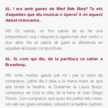
AL: I ara amb ganes de
West Side Story
? Tu ets
d’aquelles que diu musical o òpera? A mi aquest
debat m’encanta..
MS: És veritat… no t’ho sabria dir, és fer una
interpretació viva, i després ja agafa més d’un cantó o
d’un altre. No et sabria dir gaire la diferència en
aquelles èpoques compositives.
AL: Sí, com qui diu, de la partitura va saltar a
Broadway…
MS: Amb moltes ganes pel rol i per la resta de
companys. L’altre dia li deia a la meva mare, és que
allà tindré la Nadine, el Dudamel, la Laura Brasó,
companys de tota la vida, de la terra, el Juan Diego
Flórez… Són companys que quan ets petita te’ls mires,
són ells les grans estrelles, sobretot la Nadine, l’admiro