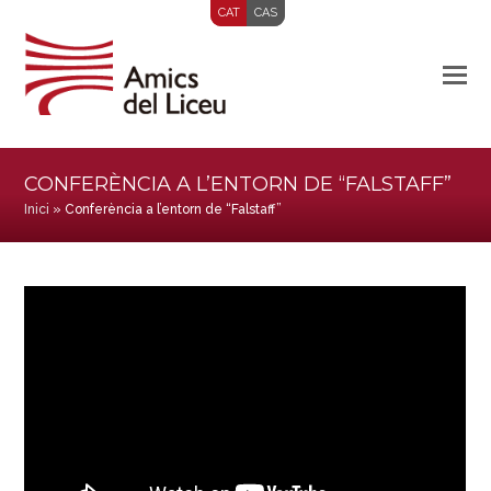
CAT
CAS
CONFERÈNCIA A L’ENTORN DE “FALSTAFF”
Inici
»
Conferència a l’entorn de “Falstaff”