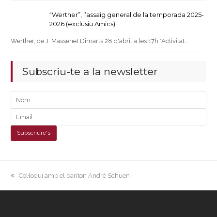
“Werther”, l’assaig general de la temporada 2025-
2026 (exclusiu Amics)
Werther, de J. Massenet Dimarts 28 d'abril a les 17h *Activitat…
Subscriu-te a la newsletter
previous
Col·loqui amb el baríton André Schuen
post: