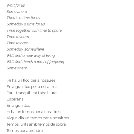
Wait for us
Somewhere
There’s a time for us
Someday a time for us
Time together with time to spare
Time to learn
Time to care
Someday, somewhere
We’ll find a new way of living
We’ll find there’s a way of forgiving
Somewhere.
[Hi ha un lloc per a nosalres
En algun lloc per a nosaltres
Pau i tranquil·litat i aire lliure
Espera’ns
En algun lloc
Hi ha un temps per a nosaltres
Algun dia un temps per a nosaltres
Temps junts amb temps de sobra
Temps per aprendre