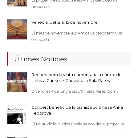
El proper mes d'octubre els Amics del Liceu us
proposem…
Venècia, del 12 al 15 de novembre
El mes de novembre, els Amics us proposem una
escapada…
Últimes Notícies
Recomanem la visita comentada a càrrec de
l’artista Garikoitz Cuevas a la Sala Parés
Divendres 5 de juny a les 19h Sala Parés (Com…
Concert benèfic de la pianista ucraïnesa Anna
Fedorova
El Palau de la Música Catalana acollirà el proper 18…