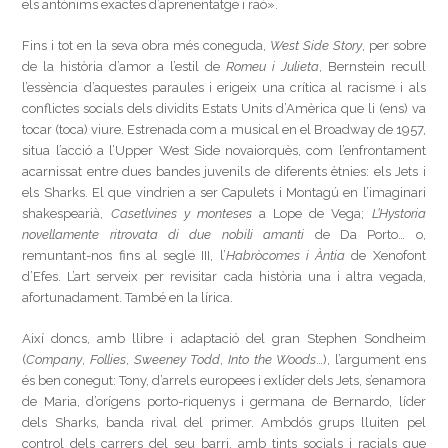
els antònims exactes d’aprenentatge i raó».
Fins i tot en la seva obra més coneguda,
West Side Story
, per sobre
de la història d’amor a l’estil de
Romeu i Julieta
, Bernstein recull
l’essència d’aquestes paraules i erigeix una crítica al racisme i als
conflictes socials dels dividits Estats Units d’Amèrica que li (ens) va
tocar (toca) viure. Estrenada com a musical en el Broadway de 1957,
situa l’acció a l’Upper West Side novaiorquès, com l’enfrontament
acarnissat entre dues bandes juvenils de diferents ètnies: els Jets i
els Sharks. El que vindrien a ser Capulets i Montagú en l’imaginari
shakespearià,
Casetlvines y monteses
a Lope de Vega;
L’Hystoria
novellamente ritrovata di due nobili amanti
de Da Porto… o,
remuntant-nos fins al segle III, l’
Habròcomes i Àntia
de Xenofont
d’Efes. L’art serveix per revisitar cada història una i altra vegada,
afortunadament. També en la lírica.
Així doncs, amb llibre i adaptació del gran Stephen Sondheim
(
Company
,
Follies
,
Sweeney Todd
,
Into the Woods
…), l’argument ens
és ben conegut: Tony, d’arrels europees i exlíder dels Jets, s’enamora
de Maria, d’orígens porto-riquenys i germana de Bernardo, líder
dels Sharks, banda rival del primer. Ambdós grups lluiten pel
control dels carrers del seu barri, amb tints socials i racials que