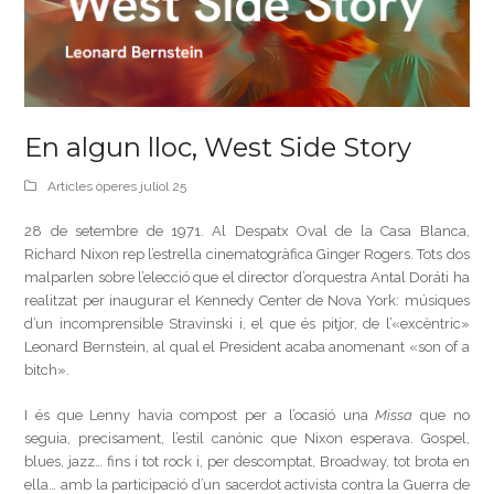
En algun lloc, West Side Story
Articles òperes juliol 25
28 de setembre de 1971. Al Despatx Oval de la Casa Blanca,
Richard Nixon rep l’estrella cinematogràfica Ginger Rogers. Tots dos
malparlen sobre l’elecció que el director d’orquestra Antal Doráti ha
realitzat per inaugurar el Kennedy Center de Nova York: músiques
d’un incomprensible Stravinski i, el que és pitjor, de l’«excèntric»
Leonard Bernstein, al qual el President acaba anomenant «son of a
bitch».
I és que Lenny havia compost per a l’ocasió una
Missa
que no
seguia, precisament, l’estil canònic que Nixon esperava. Gospel,
blues, jazz… fins i tot rock i, per descomptat, Broadway, tot brota en
ella… amb la participació d’un sacerdot activista contra la Guerra de