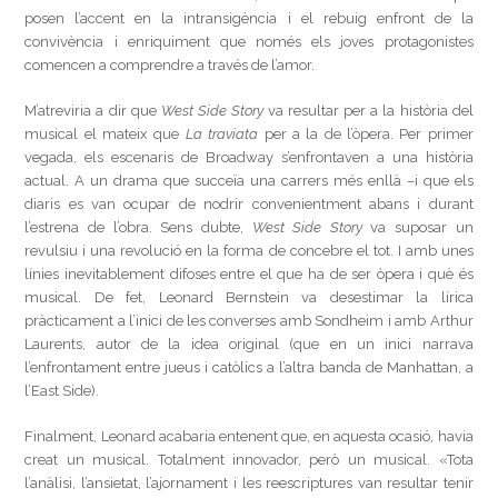
posen l’accent en la intransigència i el rebuig enfront de la
convivència i enriquiment que només els joves protagonistes
comencen a comprendre a través de l’amor.
M’atreviria a dir que
West Side Story
va resultar per a la història del
musical el mateix que
La traviata
per a la de l’òpera. Per primer
vegada, els escenaris de Broadway s’enfrontaven a una història
actual. A un drama que succeïa una carrers més enllà –i que els
diaris es van ocupar de nodrir convenientment abans i durant
l’estrena de l’obra. Sens dubte,
West Side Story
va suposar un
revulsiu i una revolució en la forma de concebre el tot. I amb unes
línies inevitablement difoses entre el que ha de ser òpera i què és
musical. De fet, Leonard Bernstein va desestimar la lírica
pràcticament a l’inici de les converses amb Sondheim i amb Arthur
Laurents, autor de la idea original (que en un inici narrava
l’enfrontament entre jueus i catòlics a l’altra banda de Manhattan, a
l’East Side).
Finalment, Leonard acabaria entenent que, en aquesta ocasió, havia
creat un musical. Totalment innovador, però un musical. «Tota
l’anàlisi, l’ansietat, l’ajornament i les reescriptures van resultar tenir