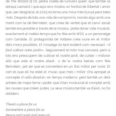
de
The Wizard of Oz
, pedra roseta de l’univers
queer
, que també va
abraça Leonard i que aquí ens mostra un horitzó de llibertat i amor
que, per desgràcia, el 2025 es torna una mica més llunyà para totes
i tots. Després de tota una vida de compromís, només algú amb una
ment com la de Bernstein, que creia de veritat que el canvi social
també era possible a través de la música, podia donar vida musical,
exactament al mateix temps que ho feia amb
WSS
, a un personatge
com Candide. El protagonista de Voltaire creia viure en el millor
dels mons possibles. El missatge és tant evident com necessari: «
Il
faut cultivar notre jardin
». Segurament el món mai canviarà, però si
tots ens preocupem de cultivar el nostre jardí, de cuidar i millorar
allò que està al nostre abast… o de la nostra batuta com feia
Bernstein, pot ser que es converteixi en un lloc millor per viure. El
cert és que ell ha estat el músic que més i millor s’ha apropat al
concepte d’«allò absolut» en temps moderns; però també un dels
artistes de major fama i poder que s’han involucrat al complet amb
les causes que creien justes. La seva música també va d’això, no ho
oblidem.
There’s a place for us
Somewhere a place for us
Peace and quiet and open air