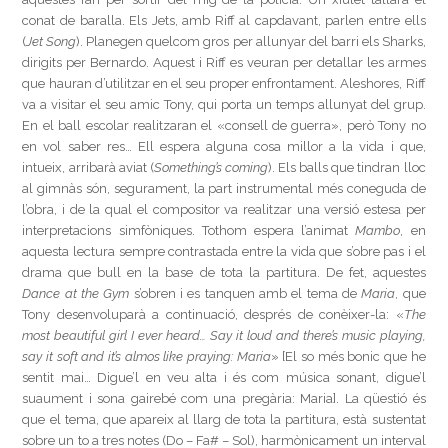
conat de baralla. Els Jets, amb Riff al capdavant, parlen entre ells
(
Jet Song
). Planegen quelcom gros per allunyar del barri els Sharks,
dirigits per Bernardo. Aquest i Riff es veuran per detallar les armes
que hauran d’utilitzar en el seu proper enfrontament. Aleshores, Riff
va a visitar el seu amic Tony, qui porta un temps allunyat del grup.
En el ball escolar realitzaran el «consell de guerra», però Tony no
en vol saber res… Ell espera alguna cosa millor a la vida i que,
intueix, arribarà aviat (
Something’s coming
). Els balls que tindran lloc
al gimnàs són, segurament, la part instrumental més coneguda de
l’obra, i de la qual el compositor va realitzar una versió estesa per
interpretacions simfòniques. Tothom espera l’animat
Mambo
, en
aquesta lectura sempre contrastada entre la vida que s’obre pas i el
drama que bull en la base de tota la partitura. De fet, aquestes
Dance at the Gym
s’obren i es tanquen amb el tema de
Maria
, que
Tony desenvoluparà a continuació, després de conèixer-la: «
The
most beautiful girl I ever heard… Say it loud and there’s music playing,
say it soft and it’s almos like praying: Maria
» [El so més bonic que he
sentit mai… Digue’l en veu alta i és com música sonant, digue’l
suaument i sona gairebé com una pregària: Maria]. La qüestió és
que el tema, que apareix al llarg de tota la partitura, està sustentat
sobre un to a tres notes (Do – Fa# – Sol), harmònicament un interval