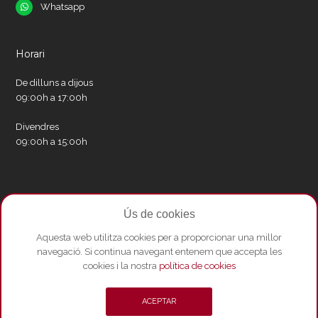
Whatsapp
Whatsapp
Horari
De dilluns a dijous
09:00h a 17:00h
Divendres
09:00h a 15:00h
Xarxes socials
Ús de cookies
Twitter
Facebook
Instagram
Whatsapp
Youtube
Aquesta web utilitza cookies per a proporcionar una millor
navegació. Si continua navegant entenem que accepta les
cookies i la nostra
política de cookies
© Copyright 2026 - Amics del Liceu ·
Condicions de compra
·
Política de
ACEPTAR
privacitat i Avís Legal
·
Política de cookies