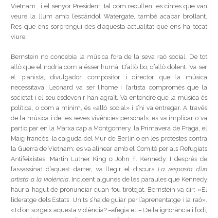
Vietnam… i el senyor President, tal com recullen les cintes que van
veure la llum amb l’escàndol Watergate, també acabar brollant.
Res que ens sorprengui des d’aquesta actualitat que ens ha tocat
viure.
Bernstein no concebia la música fora de la seva raó social. De tot
allò que el nodria com a ésser humà. D’allò bo, d’allò dolent. Va ser
el pianista, divulgador, compositor i director que la música
necessitava. Leonard va ser l’home i l’artista compromès que la
societat i el seu esdevenir han agraït. Va entendre que la música és
política, o com a mínim, és «allò social» i s’hi va entregar. A través
de la música i de les seves vivències personals, es va implicar o va
participar en la Marxa cap a Montgomery, la Primavera de Praga, el
Maig francès, la caiguda del Mur de Berlín o en les protestes contra
la Guerra de Vietnam; es va alinear amb el Comitè per als Refugiats
Antifeixistes, Martin Luther King o John F. Kennedy. I després de
l’assassinat d’aquest darrer, va llegir el discurs
La resposta d’un
artista a la violència
. Incloent algunes de les paraules que Kennedy
hauria hagut de pronunciar quan fou tirotejat, Bernstein va dir: «El
lideratge dels Estats Units s’ha de guiar per l’aprenentatge i la raó».
«I d’on sorgeix aquesta violència? –afegia ell– De la ignorància i l’odi,