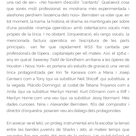
una raó de ser». «No havíem d’escollir “cantants”. Qualsevol cosa
que sonés molt professional es mostraria més experimentada i
aleshores perdríem l’essència dels nois». Bernstein va voler que, en
tot moment, la trama, la història, el drama, es mantingués per sobre
d’una possible «trampa operística» amb ostentacions vocals més
pròpies de la lírica. I no obstant, l’orquestració, els rangs vocals, la
mencionada factura operística en l’escriptura de les parts
principals… van fer que ràpidament
WSS
fos cantada per
professionals de l’òpera… capitanejats per ell mateix. Així, el 1984 –
any en què el
Sweeney Todd
de Sondheim arribaria a les òperes de
Houston i Nova York– es portaria als estudis de gravació una versió
lírica protagonitzada per Kiri Te Kanawa com a Maria i Josep
Carrears com a Tony (qui va substituir Neil Shicoff, qui substituïa, a
la vegada, Plácido Domingo), al costat de Tatiana Troyanos com a
Anita (qui va substituir Marilyn Horne), Kurt Ollmann com a Riff i
Marilyn Horne com una veu (qui va substituir Jessy Norman). Més
dades curioses: Nina i Alexander Bernstein, fills del compositor i
director d’orquestra, posarien veu als diàlegs dels protagonistes.
En aixecar-se el teló, un pròleg instrumental ens fa escoltar la tensió
entre les bandes juvenils de Sharks i Jets, al mateix temps que
aquestes fan per sortir del mig de la policia. Un xiulet tallarà el