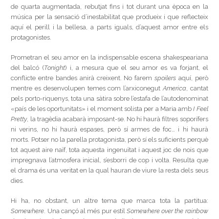
de quarta augmentada, rebutjat fins i tot durant una època en la
música per la sensació d’inestabilitat que produeix i que reflecteix
aquí el perill i la bellesa, a parts iguals, d’aquest amor entre els
protagonistes.
Prometran el seu amor en la indispensable escena shakespeariana
del balcó (
Tonight
) i, a mesura que el seu amor es va forjant, el
conflicte entre bandes anirà creixent. No farem
spoilers
aquí, però
mentre es desenvolupen temes com l’arxiconegut
America
, cantat
pels porto-riquenys, tota una sàtira sobre l’estafa de l’autodenominat
«país de les oportunitats» i el moment solista per a Maria amb
I Feel
Pretty
, la tragèdia acabarà imposant-se. No hi haurà filtres soporífers
ni verins, no hi haurà espases, però sí armes de foc… i hi haurà
morts. Potser no la parella protagonista, però sí els suficients perquè
tot aquest aire naïf, tota aquesta ingenuïtat i aquest joc de nois que
impregnava l’atmosfera inicial, s’esborri de cop i volta. Resulta que
el drama és una veritat en la qual hauran de viure la resta dels seus
dies.
Hi ha, no obstant, un altre tema que marca tota la partitua:
Somewhere
. Una cançó al més pur estil
Somewhere over the rainbow