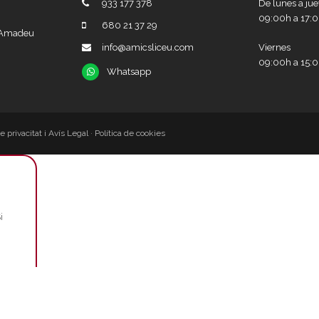
933 177 378
De lunes a ju
09:00h a 17:
680 21 37 29
e Amadeu
info@amicsliceu.com
Viernes
09:00h a 15:
Whatsapp
Whatsapp
de privacitat i Avís Legal
·
Política de cookies
i