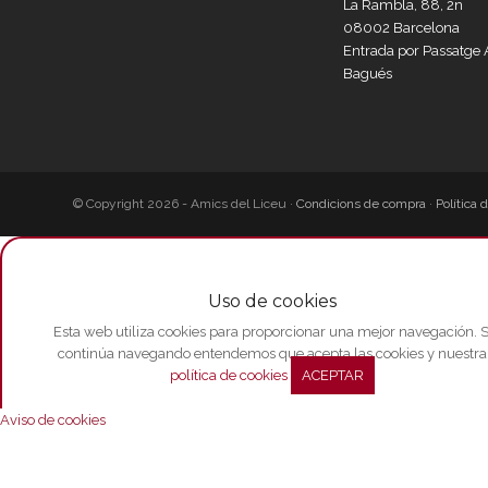
La Rambla, 88, 2n
08002 Barcelona
Entrada por Passatg
Bagués
© Copyright 2026 - Amics del Liceu ·
Condicions de compra
·
Política 
Uso de cookies
Esta web utiliza cookies para proporcionar una mejor navegación. S
continúa navegando entendemos que acepta las cookies y nuestra
política de cookies
ACEPTAR
Aviso de cookies