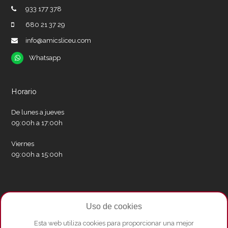
933 177 378
680 21 37 29
info@amicsliceu.com
Whatsapp
Whatsapp
Horario
De lunes a jueves
09:00h a 17:00h
Viernes
09:00h a 15:00h
Redes sociales
Uso de cookies
Twitter
Facebook
Instagram
Whatsapp
Youtube
Esta web utiliza cookies para proporcionar una mejor