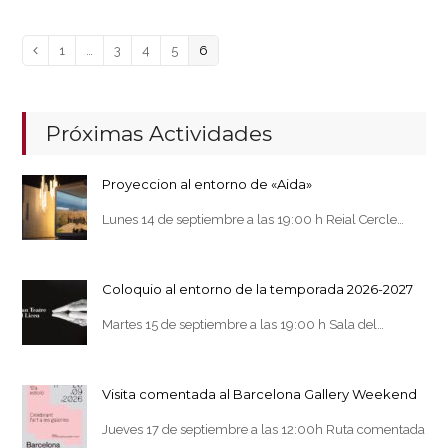
Page
Page
Page
Page
Page
Anterior
1
…
3
4
5
6
Próximas Actividades
Proyeccion al entorno de «Aida»
Lunes 14 de septiembre a las 19:00 h Reial Cercle…
Coloquio al entorno de la temporada 2026-2027
Martes 15 de septiembre a las 19:00 h Sala del…
Visita comentada al Barcelona Gallery Weekend
Jueves 17 de septiembre a las 12:00h Ruta comentada