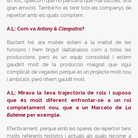
un xoc, quelcom que no pensava que mai succeís, una
gran emoció. També ho és tenir tots els companys de
repertori amb els quals comptem.
A.L: Com va
Antony & Cleopatra
?
Bastant bé, ara mateix estem a la meitat de les
funcions i hem tingut daltabaixos com a totes les
produccions, però és un equip consolidat i estem
gaudint molt de la producció malgrat que sigui
complicat de vegades perquè és un projecte molt nou
i ambiciós, però n’hem gaudit molt.
A.L: Mirava la teva trajectòria de rols i suposo
que és molt diferent enfrontar-se a un rol
completament nou, que a un Marcelo de
La
Bohème
per exemple.
Efectivament, perquè amb les òperes de repertori tens
molts referents històrics i actuals als quals recórrer a