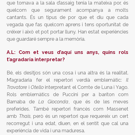
que tornava a la sala d’assaig tenia la mateixa por, és
quelcom que segurament acompanya a molts
cantants. És un tipus de por que et diu que cada
vegada que fas quelcom aprens i tens oportunitat de
créixer i això et pot portar lluny. Han estat experiències
que guardaré sempre a la memòria.
A.L: Com et veus d’aquí uns anys, quins rols
t’agradaria interpretar?
Bé, els desitjos són una cosa i una altra és la realitat.
M’agradaria fer el repertori verdià emblemàtic:
Il
Trovatore
i
Otello
interpretant el Comte de Luna i Yago.
Rols emblemàtics de Puccini per a baríton com
Barnaba de
La Gioconda
, que és de les meves
preferides. També repertori francès com Massenet
amb
Thaïs
, però és un repertori que requereix un cert
recorregut i una edat, diuen, en el sentit que cal una
experiència de vida i una maduresa.