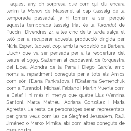
I aquest any, oh sorpresa, que com qui diu encara
tenim la
Manon
de Massenet al cap (l’assaig de la
temporada passada), ja hi tornem a ser: perquè
aquesta temporada l’assaig triat és la
Turandot
de
Puccini. Divendres 24 a les cinc de la tarda s’alça el
teló per a recuperar aquesta producció dirigida per
Núria Espert (aquest cop, amb la reposició de Bàrbara
Lluch) que va ser pensada per a la reobertura del
teatre el 1999. S’alternen al capdavant de l’orquestra
del Liceu Alondra de la Parra i Diego García, amb
noms al repartiment coneguts per a tots els Amics
com són l’Elena Pankratova i l’Ekaterina Semenchuk
com a Turandot, Michael Fabiano i Martin Muehle com
a Calaf, i ni més ni menys que quatre Lius (Vannina
Santoni, Marta Mathéu, Adriana González i Maria
Agresta). La resta de personatges seran representats
per grans veus com les de Siegfried Jerusalem, Raúl
Jiménez o Marko Mimika, així com altres coneguts de
casa nostra.