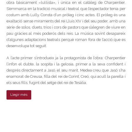
obra bàsicament «lul·lista», i única en el catàleg de Charpentier.
S’emmarca en la tradició musical i teatral que l’espectador tenia per
costum amb Lully. Consta d’un pròleg i cinc actes. El pròleg és una
exaltació sense miraments del rei Lluís XIV i del seu poder, amb una
sèrie de solos, duets, trios i cors de pastors que s’alegren de viure en
pau gràcies al més poderós dels reis. La música sovint desapareix
d’algunes adaptacions teatrals perquè roman fora de l’acció que es
desenvolupa tot seguit.
A l’acte primer s’introdueix ja la protagonista de l’obra: Charpentier
l’infon el dubte, la sospita i la gelosia, primer a la seva confident i
després directament a Jasó, el seu marit. Medea creu que Jasó s’ha
enamorat de Creusa, filla del rei de Corint, Creó, qui acull la parella i
els seus fills, fugint del setge del rei de Tesàlia.
Llegir més