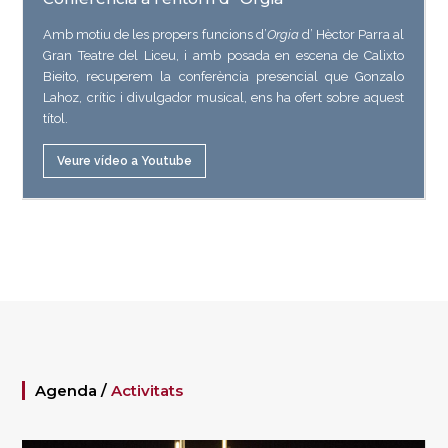
Amb motiu de les propers funcions d’
Orgia
d’ Hèctor Parra al
Gran Teatre del Liceu, i amb posada en escena de Calixto
Bieito, recuperem la conferència presencial que Gonzalo
Lahoz, crític i divulgador musical, ens ha ofert sobre aquest
títol.
Veure vídeo a Youtube
Agenda /
Activitats