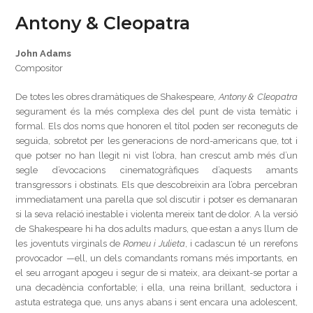
Antony & Cleopatra
John Adams
Compositor
De totes les obres dramàtiques de Shakespeare,
Antony & Cleopatra
segurament és la més complexa des del punt de vista temàtic i
formal. Els dos noms que honoren el títol poden ser reconeguts de
seguida, sobretot per les generacions de nord-americans que, tot i
que potser no han llegit ni vist l’obra, han crescut amb més d’un
segle d’evocacions cinematogràfiques d’aquests amants
transgressors i obstinats. Els que descobreixin ara l’obra percebran
immediatament una parella que sol discutir i potser es demanaran
si la seva relació inestable i violenta mereix tant de dolor. A la versió
de Shakespeare hi ha dos adults madurs, que estan a anys llum de
les joventuts virginals de
Romeu i Julieta
, i cadascun té un rerefons
provocador —ell, un dels comandants romans més importants, en
el seu arrogant apogeu i segur de si mateix, ara deixant-se portar a
una decadència confortable; i ella, una reina brillant, seductora i
astuta estratega que, uns anys abans i sent encara una adolescent,