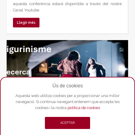
aquesta conferència estarà disponible a través del nostre
Canal Youtube.
Llegir més
Ús de cookies
Aquesta web utilitza cookies per a proporcionar una millor
navegació. Si continua navegant entenem que accepta les
cookies i la nostra
política de cookies
ACEPTAR
Conferència “Figurinisme i espai escènic”
Dimecres 30 de setembre a les 19h