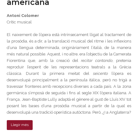
americana
Antoni Colomer
Crític musical
El naixement de l’òpera està intrínsecament lligat al tractament de
la prosòdia, és a dir, a la translació musical del ritme i les inflexions
d’una llengua determinada, originàriament l’italià, de la manera
més natural possible. Aquest, i no altre, era l’objectiu de la Camerata
Fiorentina que, amb la creació del
recitar cantando
, pretenia
reproduir l’esperit de les representacions teatrals a la Grècia
clàssica. Durant la primera meitat del
seicento
l’òpera es
desenvolupà principalment a la península itàlica, però no trigà a
travessar fronteres amb recepcions diverses a cada país. A la zona
germànica s’imposà de seguida i fins al segle XIX l’òpera italiana. A
França, Jean-Baptiste Lully adaptà el gènere al gust de Lluís XIV tot
posant les bases d’una prosòdia musical a partir de la qual es
desenvolupà una tradició operística autòctona. Però, ¿I a Anglaterra?
Llegir més