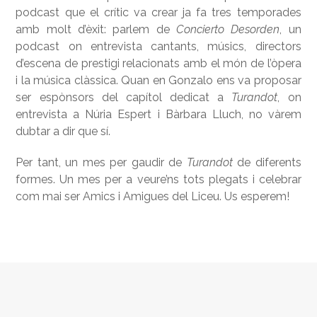
podcast que el crític va crear ja fa tres temporades
amb molt d’èxit: parlem de
Concierto Desorden
, un
podcast on entrevista cantants, músics, directors
d’escena de prestigi relacionats amb el món de l’òpera
i la música clàssica. Quan en Gonzalo ens va proposar
ser espònsors del capítol dedicat a
Turandot
, on
entrevista a Núria Espert i Bàrbara Lluch, no vàrem
dubtar a dir que sí.
Per tant, un mes per gaudir de
Turandot
de diferents
formes. Un mes per a veure’ns tots plegats i celebrar
com mai ser Amics i Amigues del Liceu. Us esperem!