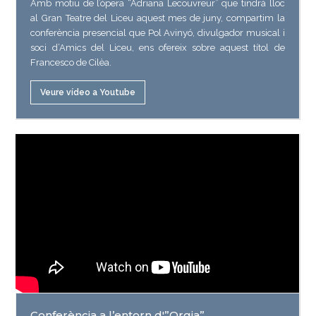
Amb motiu de l’òpera “Adriana Lecouvreur” que tindrà lloc
al Gran Teatre del Liceu aquest mes de juny, compartim la
conferència presencial que Pol Avinyó, divulgador musical i
soci d’Amics del Liceu, ens ofereix sobre aquest títol de
Francesco de Cilèa.
Veure vídeo a Youtube
Conferència a l’entorn d'”Orgia”