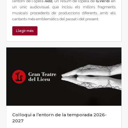
l’entorn de l`òpera
Aida,
un resum de l’òpera de
G.Verdi
en
un únic audiovisual que inclou els millors fragments
musicals procedents de produccions diferents, amb els
cantants més emblemàtics del passat i del present.
Llegir més
Col·loqui a l’entorn de la temporada 2026-
2027