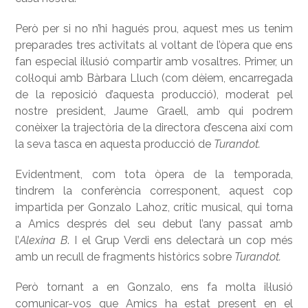
Però per si no n’hi hagués prou, aquest mes us tenim
preparades tres activitats al voltant de l’òpera que ens
fan especial il·lusió compartir amb vosaltres. Primer, un
col·loqui amb Bàrbara Lluch (com dèiem, encarregada
de la reposició d’aquesta producció), moderat pel
nostre president, Jaume Graell, amb qui podrem
conèixer la trajectòria de la directora d’escena així com
la seva tasca en aquesta producció de
Turandot.
Evidentment, com tota òpera de la temporada,
tindrem la conferència corresponent, aquest cop
impartida per Gonzalo Lahoz, crític musical, qui torna
a Amics després del seu debut l’any passat amb
l’
Alexina B
. I el Grup Verdi ens delectarà un cop més
amb un recull de fragments històrics sobre
Turandot.
Però tornant a en Gonzalo, ens fa molta il·lusió
comunicar-vos que Amics ha estat present en el