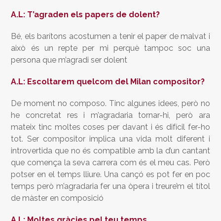
A.L: T’agraden els papers de dolent?
Bé, els barítons acostumen a tenir el paper de malvat i
això és un repte per mi perquè tampoc soc una
persona que m’agradi ser dolent
A.L: Escoltarem quelcom del Milan compositor?
De moment no composo. Tinc algunes idees, però no
he concretat res i m’agradaria tornar-hi, però ara
mateix tinc moltes coses per davant i és difícil fer-ho
tot. Ser compositor implica una vida molt diferent i
introvertida que no és compatible amb la d’un cantant
que comença la seva carrera com és el meu cas. Però
potser en el temps lliure. Una cançó es pot fer en poc
temps però m’agradaria fer una òpera i treure’m el títol
de màster en composició
A.L: Moltes gràcies pel teu temps