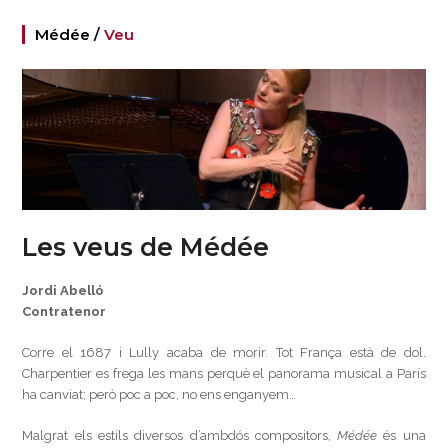
Médée /
Veu
Les veus de Médée
Jordi Abelló
Contratenor
Corre el 1687 i Lully acaba de morir. Tot França està de dol.
Charpentier es frega les mans perquè el panorama musical a París
ha canviat; però poc a poc, no ens enganyem…
Malgrat els estils diversos d’ambdós compositors,
Médée
és una