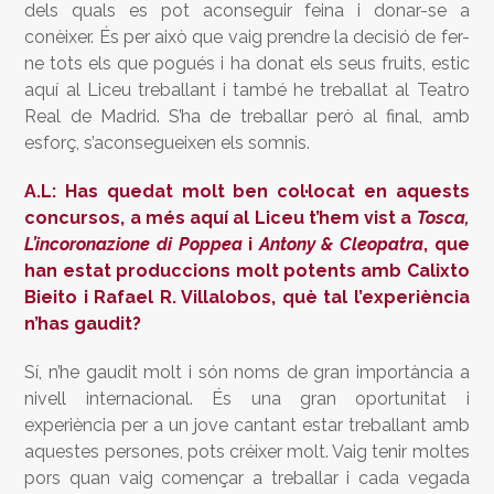
dels quals es pot aconseguir feina i donar-se a
conèixer. És per això que vaig prendre la decisió de fer-
ne tots els que pogués i ha donat els seus fruits, estic
aquí al Liceu treballant i també he treballat al Teatro
Real de Madrid. S’ha de treballar però al final, amb
esforç, s’aconsegueixen els somnis.
A.L: Has quedat molt ben col·locat en aquests
concursos, a més aquí al Liceu t’hem vist a
Tosca,
L’incoronazione di Poppea
i
Antony & Cleopatra
, que
han estat produccions molt potents amb Calixto
Bieito i Rafael R. Villalobos, què tal l’experiència
n’has gaudit?
Sí, n’he gaudit molt i són noms de gran importància a
nivell internacional. És una gran oportunitat i
experiència per a un jove cantant estar treballant amb
aquestes persones, pots créixer molt. Vaig tenir moltes
pors quan vaig començar a treballar i cada vegada