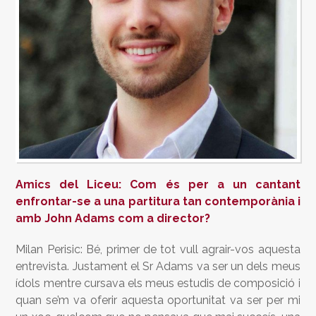
Amics del Liceu: Com és per a un cantant
enfrontar-se a una partitura tan contemporània i
amb John Adams com a director?
Milan Perisic: Bé, primer de tot vull agrair-vos aquesta
entrevista. Justament el Sr Adams va ser un dels meus
ídols mentre cursava els meus estudis de composició i
quan se’m va oferir aquesta oportunitat va ser per mi