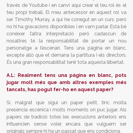
través de Youtube i en canvi aquí crear el teu rol és el
teu propi treball. El meu antecessor en aquest rol va
ser Timothy Murray, a qui he conegut en un curs, però
no hi ha gravacions disponibles i en vam parlar. Està bé
conèixer l’altra interpretació però cadascun de
nosaltres té la responsabilitat de portar un nou
personatge a l’escenari. Tens una pàgina en blanc,
excepte allò que et demana la partitura i els directors.
És una gran responsabilitat tenir tota aquesta llibertat.
A.L: Realment tens una pàgina en blanc, pots
jugar molt més que amb altres exemples més
tancats, has pogut fer-ho en aquest paper?
Sí, malgrat que sigui un paper petit, tinc molta
presència escènica i molts moments on puc jugar. Als
papers de tradició totes les execucions anteriors ens
influencien sense voler, encara que vulguem ser
originals sempre hi ha un passat que ens condiciona.