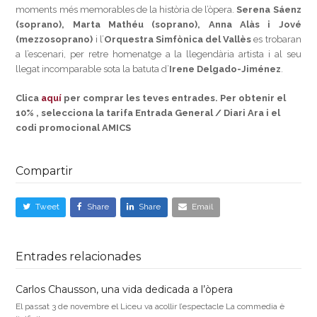
moments més memorables de la història de l’òpera.
Serena Sáenz
(soprano), Marta Mathéu (soprano), Anna Alàs i Jové
(mezzosoprano)
i l’
Orquestra Simfònica del Vallès
es trobaran
a l’escenari, per retre homenatge a la llegendària artista i al seu
llegat incomparable sota la batuta d’
Irene Delgado-Jiménez
.
Clica
aquí
per comprar les teves entrades. Per obtenir el
10% , selecciona la tarifa Entrada General / Diari Ara i el
codi promocional AMICS
Compartir
Tweet
Share
Share
Email
Entrades relacionades
Carlos Chausson, una vida dedicada a l’òpera
El passat 3 de novembre el Liceu va acollir l’espectacle La commedia è