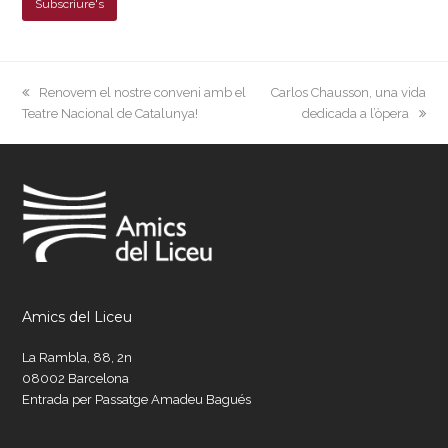
previous
next
Renovem el nostre conveni amb el
Carlos Chausson, una vida
post:
post:
Teatre Nacional de Catalunya!
dedicada a l’òpera
Amics del Liceu
La Rambla, 88, 2n
08002 Barcelona
Entrada per Passatge Amadeu Bagués