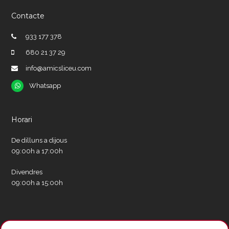
Contacte
933 177 378
680 21 37 29
info@amicsliceu.com
Whatsapp
Whatsapp
Horari
De dilluns a dijous
09:00h a 17:00h
Divendres
09:00h a 15:00h
Xarxes socials