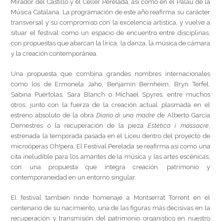
Mirador del Castillo y el Celler Perelada, así como en el Palau de la
Música Catalana. La programación de este año reafirma su carácter
transversal y su compromiso con la excelencia artística, y vuelve a
situar el festival como un espacio de encuentro entre disciplinas,
con propuestas que abarcan la lírica, la danza, la música de cámara
y la creación contemporánea.
Una propuesta que combina grandes nombres internacionales
como los de
Ermonela Jaho
,
Benjamin Bernheim
,
Bryn Terfel
,
Sabina Puértolas
,
Sara Blanch
o
Michael Spyres
, entre muchos
otros, junto con la fuerza de la creación actual plasmada en el
estreno absoluto de la obra
Diario di una madre
de
Alberto García
Demestres
o la recuperación de la pieza
Estètica i massacre
,
estrenada la temporada pasada en el Liceu dentro del proyecto de
microóperas Oh!pera. El Festival Perelada se reafirma así como una
cita ineludible para los amantes de la música y las artes escénicas,
con una propuesta que integra creación, patrimonio y
contemporaneidad en un entorno singular.
El festival también rinde homenaje a
Montserrat Torrent
en el
centenario de su nacimiento, una de las figuras más decisivas en la
recuperación y transmisión del patrimonio organístico en nuestro