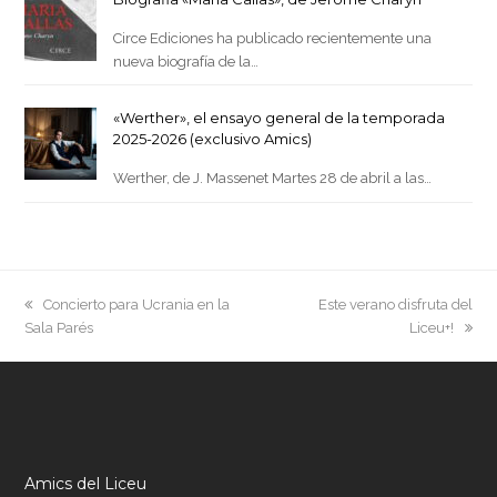
Circe Ediciones ha publicado recientemente una
nueva biografía de la…
«Werther», el ensayo general de la temporada
2025-2026 (exclusivo Amics)
Werther, de J. Massenet Martes 28 de abril a las…
previous
next
Concierto para Ucrania en la
Este verano disfruta del
post:
post:
Sala Parés
Liceu+!
Amics del Liceu