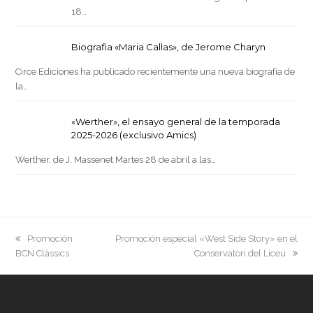
18…
Biografia «Maria Callas», de Jerome Charyn
Circe Ediciones ha publicado recientemente una nueva biografía de
la…
«Werther», el ensayo general de la temporada
2025-2026 (exclusivo Amics)
Werther, de J. Massenet Martes 28 de abril a las…
previous
next
Promoción
Promoción especial «West Side Story» en el
post:
post:
BCN Clàssics
Conservatori del Liceu