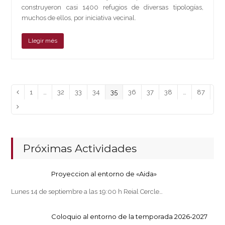
construyeron casi 1400 refugios de diversas tipologías,
muchos de ellos, por iniciativa vecinal.
Llegir més
Page
Page
Page
Page
Page
Page
Page
Page
Page
Anterior
1
…
32
33
34
35
36
37
38
…
87
Siguiente
Próximas Actividades
Proyeccion al entorno de «Aida»
Lunes 14 de septiembre a las 19:00 h Reial Cercle…
Coloquio al entorno de la temporada 2026-2027