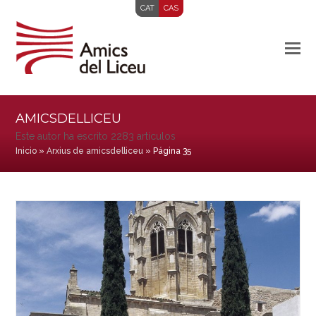
CAT
CAS
AMICSDELLICEU
Este autor ha escrito 2283 artículos
Inicio
»
Arxius de amicsdelliceu
»
Página 35