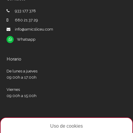
933 177 378
680 21 37 29
info@amicsliceu.com
Whatsapp
Whatsapp
Horario
De lunes a jueves
09:00h a 17:00h
Viernes
09:00h a 15:00h
Redes sociales
Uso de cookies
Twitter
Facebook
Instagram
Whatsapp
Youtube