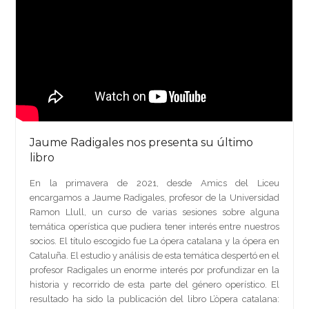
Jaume Radigales nos presenta su último
libro
En la primavera de 2021, desde Amics del Liceu
encargamos a Jaume Radigales, profesor de la Universidad
Ramon Llull, un curso de varias sesiones sobre alguna
temática operística que pudiera tener interés entre nuestros
socios. El título escogido fue La ópera catalana y la ópera en
Cataluña. El estudio y análisis de esta temática despertó en el
profesor Radigales un enorme interés por profundizar en la
historia y recorrido de esta parte del género operístico. El
resultado ha sido la publicación del libro L’òpera catalana: