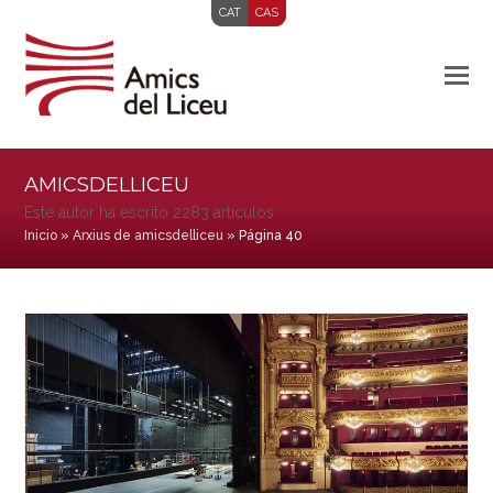
CAT
CAS
AMICSDELLICEU
Este autor ha escrito 2283 artículos
Inicio
»
Arxius de amicsdelliceu
»
Página 40