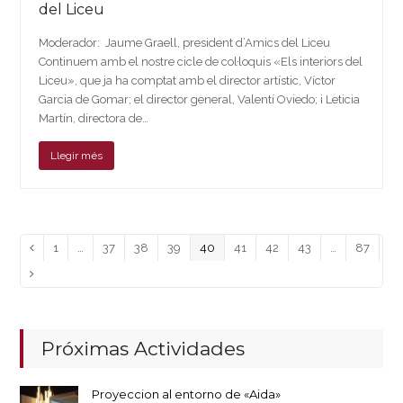
del Liceu
Moderador: Jaume Graell, president d’Amics del Liceu
Continuem amb el nostre cicle de col·loquis «Els interiors del
Liceu», que ja ha comptat amb el director artístic, Víctor
Garcia de Gomar; el director general, Valentí Oviedo; i Leticia
Martín, directora de…
Llegir més
Page
Page
Page
Page
Page
Page
Page
Page
Page
Anterior
1
…
37
38
39
40
41
42
43
…
87
Siguiente
Próximas Actividades
Proyeccion al entorno de «Aida»