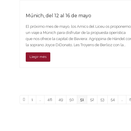
Múnich, del 12 al 16 de mayo
El próximo mes de mayo, los Amics del Liceu os proponemo
un viaje a Múnich para disfrutar de la propuesta operística
que nos ofrece la capital de Baviera: Agrippina de Händel co
la soprano Joyce DiDonato, Les Troyens de Berlioz con la…
Llegir més
Anterior
Page
Page
Page
Page
Page
Page
Page
Page
1
…
48
49
50
51
52
53
54
…