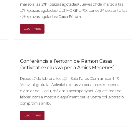
marzo a las 17h (plazas agotadas) Jueves 17 de marzo a las
17h (plazas agotadas) ÚLTIMO GRUPO: Lunes 25 de abril a las
17h (plazas agotadas) Caixa Fòrum…
Llegir més
Conferència a l’entorn de Ramon Casas
(activitat exclusiva per a Amics Mecenes)
Dijous 17 de febrer a les 19h Sala Parés (Com arribar-hi?)
*Activitat gratuïta *Activitat exclusiva per a socis mecenes
d’Amics del Liceu, màxim 1 acompanyant. Aquest mes de
febrer, com a mostra d'agraïment per la vostra col·laboració i
compromís amb…
Llegir més