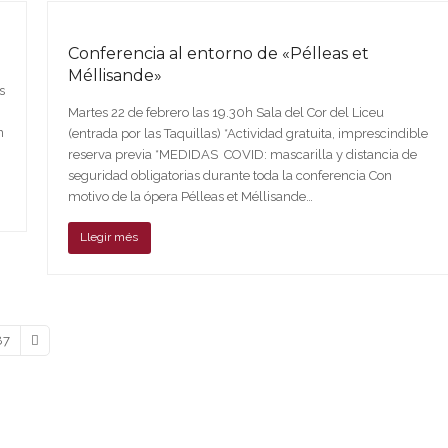
Conferencia al entorno de «Pélleas et
Méllisande»
s
Martes 22 de febrero las 19.30h Sala del Cor del Liceu
n
(entrada por las Taquillas) *Actividad gratuita, imprescindible
reserva previa *MEDIDAS COVID: mascarilla y distancia de
seguridad obligatorias durante toda la conferencia Con
motivo de la ópera Pélleas et Méllisande…
Llegir més
Page
Siguiente
87