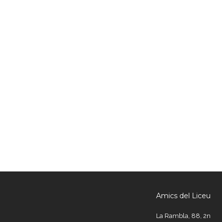
Amics del Liceu
La Rambla, 88, 2n