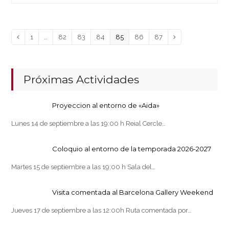
Page
Page
Page
Page
Page
Page
Page
Anterior
1
…
82
83
84
85
86
87
Siguiente
Próximas Actividades
Proyeccion al entorno de «Aida»
Lunes 14 de septiembre a las 19:00 h Reial Cercle…
Coloquio al entorno de la temporada 2026-2027
Martes 15 de septiembre a las 19:00 h Sala del…
Visita comentada al Barcelona Gallery Weekend
Jueves 17 de septiembre a las 12:00h Ruta comentada por…