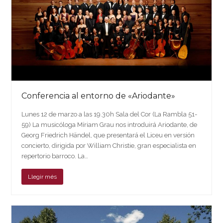
Conferencia al entorno de «Ariodante»
Lunes 12 de marzo a las 19.30h Sala del Cor (La Rambla 51-
59) La musicóloga Míriam Grau nos introduirá Ariodante, de
Georg Friedrich Händel, que presentará el Liceu en versión
concierto, dirigida por William Christie, gran especialista en
repertorio barroco. La…
Llegir més