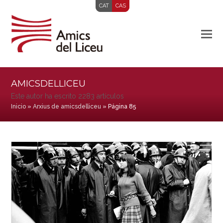
CAT
CAS
AMICSDELLICEU
Este autor ha escrito 2283 artículos
Inicio
»
Arxius de amicsdelliceu
»
Página 85