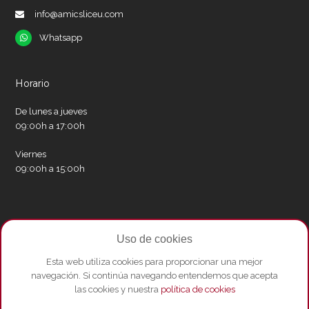
info@amicsliceu.com
Whatsapp
Whatsapp
Horario
De lunes a jueves
09:00h a 17:00h
Viernes
09:00h a 15:00h
Redes sociales
Uso de cookies
Twitter
Facebook
Instagram
Whatsapp
Youtube
Esta web utiliza cookies para proporcionar una mejor
navegación. Si continúa navegando entendemos que acepta
las cookies y nuestra
política de cookies