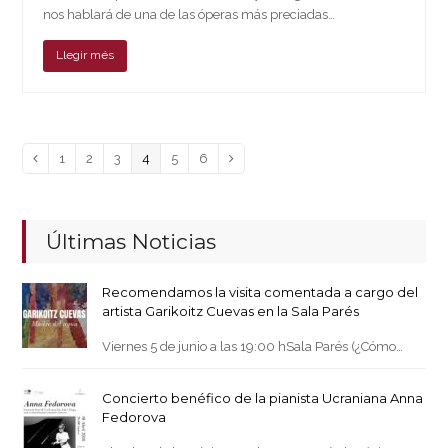
nos hablará de una de las óperas más preciadas…
Llegir més
Page
Page
Page
Page
Page
Page
Anterior
1
2
3
4
5
6
Siguiente
Últimas Noticias
Recomendamos la visita comentada a cargo del
artista Garikoitz Cuevas en la Sala Parés
Viernes 5 de junio a las 19:00 hSala Parés (¿Cómo…
Concierto benéfico de la pianista Ucraniana Anna
Fedorova