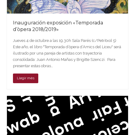
Inauguración exposición «Temporada
d’òpera 2018/2019»
Jueves 4 de octubre a las 19.30h Sala Parés (c/Petritxol 5)
Este año, el libro "Temporada d’òpera d’Amics del Liceu" será
ilustrado por una pareja de artistas con trayectoria
consolidada: Juan Antonio Mañas y Brigitte Szenczi. Para
presentar estas obras…
Llegir més