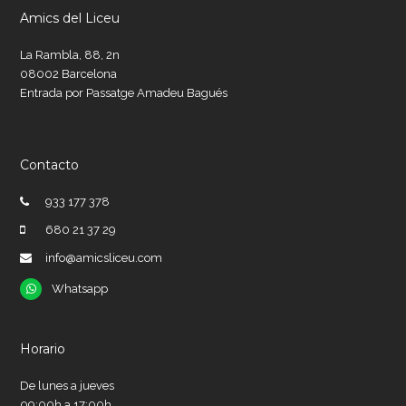
Amics del Liceu
La Rambla, 88, 2n
08002 Barcelona
Entrada por Passatge Amadeu Bagués
Contacto
933 177 378
680 21 37 29
info@amicsliceu.com
Whatsapp
Whatsapp
Horario
De lunes a jueves
09:00h a 17:00h