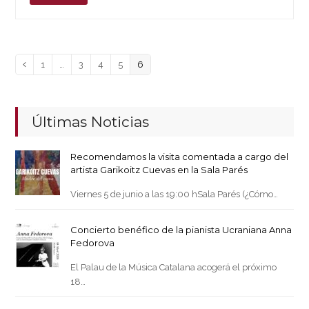
Page
Page
Page
Page
Page
Anterior
1
…
3
4
5
6
Últimas Noticias
Recomendamos la visita comentada a cargo del
artista Garikoitz Cuevas en la Sala Parés
Viernes 5 de junio a las 19:00 hSala Parés (¿Cómo…
Concierto benéfico de la pianista Ucraniana Anna
Fedorova
El Palau de la Música Catalana acogerá el próximo
18…