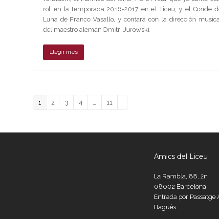
rol en la temporada 2016-2017 en el Liceu, y el Conde d
Luna de Franco Vasallo, y contará con la dirección musica
del maestro alemán Dmitri Jurowski.
Llegir més
Page
Page
Page
Page
Page
Siguiente
1
2
3
4
…
11
Amics del Liceu
La Rambla, 88, 2n
08002 Barcelona
Entrada por Passatg
Bagués