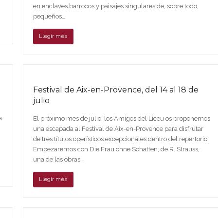
en enclaves barrocos y paisajes singulares de, sobre todo,
pequeños…
Llegir més
Festival de Aix-en-Provence, del 14 al 18 de
julio
a
El próximo mes de julio, los Amigos del Liceu os proponemos
una escapada al Festival de Aix-en-Provence para disfrutar
de tres títulos operísticos excepcionales dentro del repertorio.
Empezaremos con Die Frau ohne Schatten, de R. Strauss,
una de las obras…
Llegir més