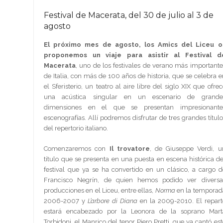
Festival de Macerata, del 30 de julio al 3 de
agosto
El próximo mes de agosto, los Amics del Liceu o
proponemos un viaje para asistir al Festival d
Macerata
, uno de los festivales de verano más importante
de Italia, con más de 100 años de historia, que se celebra e
el Sferisterio, un teatro al aire libre del siglo XIX que ofrec
una acústica singular en un escenario de grande
dimensiones en el que se presentan impresionante
escenografías. Allí podremos disfrutar de tres grandes título
del repertorio italiano.
Comenzaremos con
Il trovatore
, de Giuseppe Verdi, u
título que se presenta en una puesta en escena histórica de
festival que ya se ha convertido en un clásico, a cargo d
Francisco Negrín, de quien hemos podido ver diversa
producciones en el Liceu, entre ellas,
Norma
en la temporad
2006-2007 y
L’arbore di Diana
en la 2009-2010. El repart
estará encabezado por la Leonora de la soprano Mart
Torbidoni, el Manrico del tenor Piero Pretti, que ya cantó est