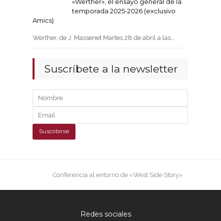
«Werther», el ensayo general de la
temporada 2025-2026 (exclusivo
Amics)
Werther, de J. Massenet Martes 28 de abril a las…
Suscríbete a la newsletter
next
Conferencia al entorno de «West Side Story»
post:
Redes sociales