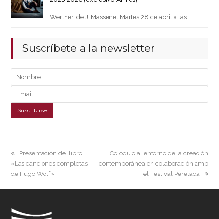
Werther, de J. Massenet Martes 28 de abril a las…
Suscríbete a la newsletter
previous
next
Presentación del libro
Coloquio al entorno de la creación
post:
post:
«Las canciones completas
contemporánea en colaboración amb
de Hugo Wolf»
el Festival Perelada