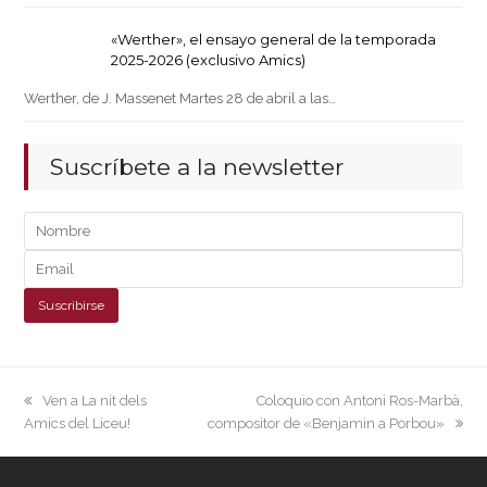
«Werther», el ensayo general de la temporada
2025-2026 (exclusivo Amics)
Werther, de J. Massenet Martes 28 de abril a las…
Suscríbete a la newsletter
previous
next
Ven a La nit dels
Coloquio con Antoni Ros-Marbà,
post:
post:
Amics del Liceu!
compositor de «Benjamin a Porbou»