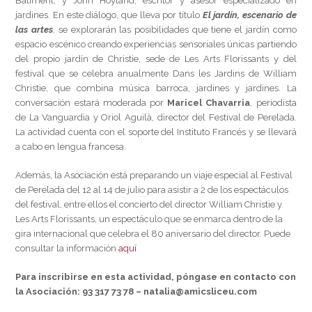
Batiment, y John Hoyland, escritor y asesor especializado en
jardines. En este diálogo, que lleva por título
El jardín, escenario de
las artes
, se explorarán las posibilidades que tiene el jardín como
espacio escénico creando experiencias sensoriales únicas partiendo
del propio jardín de Christie, sede de Les Arts Florissants y del
festival que se celebra anualmente Dans les Jardins de William
Christie, que combina música barroca, jardines y jardines. La
conversación estará moderada por
Maricel Chavarria
, periodista
de La Vanguardia y Oriol Aguilà, director del Festival de Perelada.
La actividad cuenta con el soporte del Instituto Francés y se llevará
a cabo en lengua francesa.
Además, la Asociación está preparando un viaje especial al Festival
de Perelada del 12 al 14 de julio para asistir a 2 de los espectáculos
del festival, entre ellos el concierto del director William Christie y
Les Arts Florissants, un espectáculo que se enmarca dentro de la
gira internacional que celebra el 80 aniversario del director. Puede
consultar la información
aquí
Para inscribirse en esta actividad, póngase en contacto con
la Asociación: 93 317 73 78 – natalia@amicsliceu.com