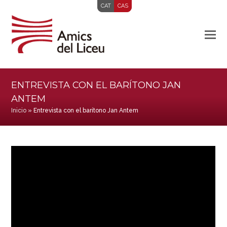
CAT
CAS
ENTREVISTA CON EL BARÍTONO JAN
ANTEM
Inicio
»
Entrevista con el barítono Jan Antem