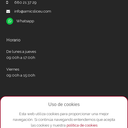
680 21 37 29
info@amicsliceu.com
Whatsapp
Whatsapp
Horario
De lunes a jueves
09:00h a 17:00h
Viernes
09:00h a 15:00h
Redes sociales
Uso de cookies
Twitter
Facebook
Instagram
Whatsapp
Youtube
Esta web utiliza cookies para proporcionar una mejor
navegación. Si continúa navegando entendemos que acepta
las cookies y nuestra
política de cookies