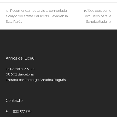
previous
next
Recomendamos la visita comentada
10% de descuento
post:
post:
a cargo del artista Garikoitz Cuevas en la
exclusivo para la
Sala Parés
Schubertíada
Amics del Liceu
La Rambla, 88, 2n
08002 Barcelona
Entrada por Passatge Amadeu Bagués
Contacto
933 177 378