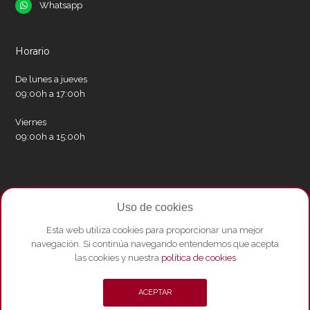
Whatsapp
Whatsapp
Horario
De lunes a jueves
09:00h a 17:00h
Viernes
09:00h a 15:00h
Redes sociales
Uso de cookies
Twitter
Facebook
Instagram
Whatsapp
Youtube
Esta web utiliza cookies para proporcionar una mejor
navegación. Si continúa navegando entendemos que acepta
las cookies y nuestra
política de cookies
© Copyright 2026 - Amics del Liceu ·
Condicions de compra
·
Política de
ACEPTAR
privacitat i Avís Legal
·
Política de cookies