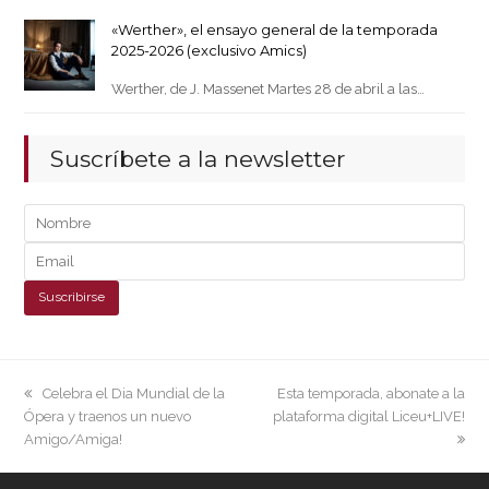
«Werther», el ensayo general de la temporada
2025-2026 (exclusivo Amics)
Werther, de J. Massenet Martes 28 de abril a las…
Suscríbete a la newsletter
previous
next
Celebra el Dia Mundial de la
Esta temporada, abonate a la
post:
post:
Ópera y traenos un nuevo
plataforma digital Liceu+LIVE!
Amigo/Amiga!