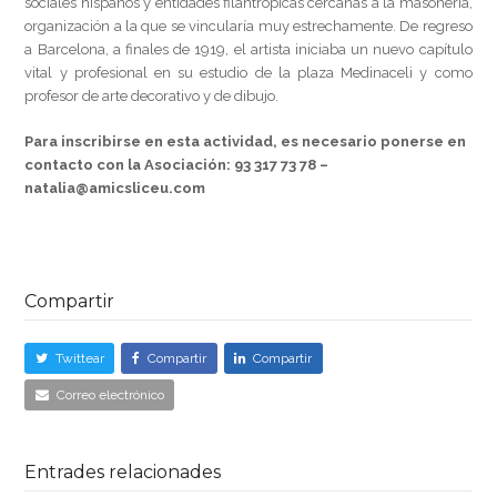
sociales hispanos y entidades filantrópicas cercanas a la masonería,
organización a la que se vincularía muy estrechamente. De regreso
a Barcelona, ​​a finales de 1919, el artista iniciaba un nuevo capítulo
vital y profesional en su estudio de la plaza Medinaceli y como
profesor de arte decorativo y de dibujo.
Para inscribirse en esta actividad, es necesario ponerse en
contacto con la Asociación: 93 317 73 78 –
natalia@amicsliceu.com
Compartir
Twittear
Compartir
Compartir
Correo electrónico
Entrades relacionades