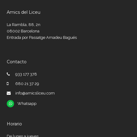
Amics del Liceu
La Rambla, 88, 2n
08002 Barcelona
Entrada por Passatge Amadeu Bagués
Contacto
933 177 378
680 21 37 29
info@amicsliceu.com
Whatsapp
Whatsapp
Horario
De lunes a jueves