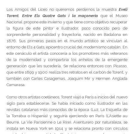
Los Amigos del Liceo no queremos perdernos la muestra
Eveli
Torent. Entre Els Quatre Gats i la maçonería
que el Museo
Nacional propone este invierno y que tiene como objetivo recuperar
la figura de este pintor e ilustrador, poco conocido pero de
sorprendente personalidad y trayectoria, nacido en Badalona en
1876. Sus primeras pasos en el mundo artístico se vinculan al
entorno de Els 4 Gats, epicentro crucial del modernismo catalán. En
este cenáculo el artista conocería a los promotores más veteranos
de la modernidad y compartiría los anhelos de la emergente
generación que les sucedería. Se relaciona entonces con Picasso,
que entre 1899 y 1900 realiza tres retratos en el carbón de Torent, y
también con Carles Casagemas, Joaquim Mir y Hermen Anglada
Camarasa.
Como otros artistas coetáneos, Torent viajó a París a inicios del nuevo
siglo para establecerse. Se había iniciado como ilustrador en las
revistas catalanas más conocidas de la época (Luz, La Esquella de
la Torratxa o Hispania) y seguiría ejerciendo en París (L’Asiette au
Beurre, La Vie Parisienne o Le Rire). Aventurero por naturaleza, se
instala en Nueva York en 1914 y se relaciona pronto con círculos