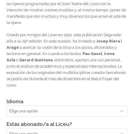
las óperas programadas por el Gran Teatre del Liceu con la
intención de mostrar visiones insólitas y, al mismo tiempo, poner de
manifiesto que son muchos y muy diversos los que aman el arte de
la ópera.
Creado por Amigos del Liceo en 1991, esta publicación llega este
año a su 29ª edición. En esta ocasión, ha invitado a
Josep Riera i
Aragó
a acercar su visión de la lírica a los socios, aficionados y
lectores en general. En cuanto a los textos,
Pau Gasol, Irene
Solà
o
Gerard Quintana
, entre otros, aportan una voz personal,
junto al análisis de académicos y especialistas internacionales. La
exposición de los originales del multidisciplinar creador barcelonés
se podrá ver durante el mes de diciembre en el Balcó Foyer del
Liceu.
Idioma
Estás abonado/a al Liceu?