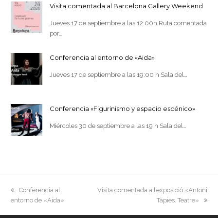
Visita comentada al Barcelona Gallery Weekend
Jueves 17 de septiembre a las 12:00h Ruta comentada
por…
Conferencia al entorno de «Aida»
Jueves 17 de septiembre a las 19:00 h Sala del…
Conferencia «Figurinismo y espacio escénico»
Miércoles 30 de septiembre a las 19 h Sala del…
previous
next
Conferencia al
Visita comentada a l’exposició «Antoni
post:
post:
entorno de «Aida»
Tàpies. Teatre»