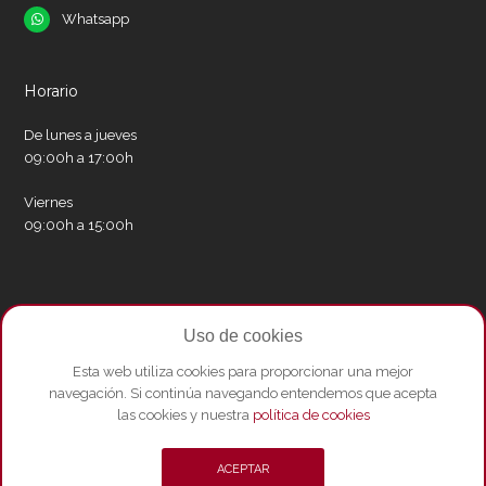
Whatsapp
Whatsapp
Horario
De lunes a jueves
09:00h a 17:00h
Viernes
09:00h a 15:00h
Redes sociales
Uso de cookies
Twitter
Facebook
Instagram
Whatsapp
Youtube
Esta web utiliza cookies para proporcionar una mejor
navegación. Si continúa navegando entendemos que acepta
las cookies y nuestra
política de cookies
© Copyright 2026 - Amics del Liceu ·
Condicions de compra
·
Política de
ACEPTAR
privacitat i Avís Legal
·
Política de cookies