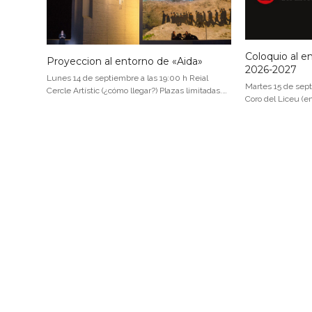
Coloquio al e
Proyeccion al entorno de «Aida»
2026-2027
Lunes 14 de septiembre a las 19:00 h Reial
Martes 15 de sept
Cercle Artístic (¿cómo llegar?) Plazas limitadas.…
Coro del Liceu (e