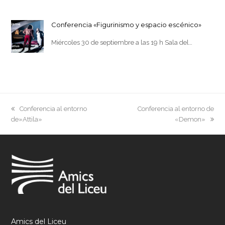
Conferencia «Figurinismo y espacio escénico»
Miércoles 30 de septiembre a las 19 h Sala del…
previous
next
Conferencia al entorno
Conferencia al entorno de
post:
post:
de»Attila»
«Demon»
Amics del Liceu