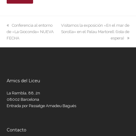
previous
next
Conferencia al entorno
Visitamos la exposición «En el mar de
post:
post:
de «La Gioconda» NUEVA
Sorolla» en el Palau Martorell (lista de
FECHA
espera)
Amics del Liceu
La Rambla, 88, 2n
08002 Barcelona
Entrada por Passatge Amadeu Bagués
Contacto