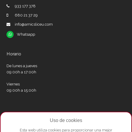
933 177 378
680 21 37 29
info@amicsliceu.com
Whatsapp
Whatsapp
Horario
De lunes a jueves
09:00h a 17:00h
Viernes
09:00h a 15:00h
Redes sociales
Uso de cookies
Twitter
Facebook
Instagram
Whatsapp
Youtube
Esta web utiliza cookies para proporcionar una mejor