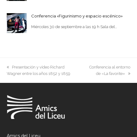
Conferencia «Figurinismo y espacio escénico»
Miércoles 30 de septiembre a las 19 h Sala del…
previous
next
Presentación y vídeo Richard
Conferencia al entorno
post:
post:
Wagner entre los años 1852 y 1859
de «La favorite»
Amics del Liceu