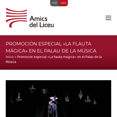
CAT
CAS
PROMOCIÓN ESPECIAL «LA FLAUTA
MÁGICA» EN EL PALAU DE LA MÚSICA
Inicio
»
Promoción especial «La flauta mágica» en el Palau de la
Música