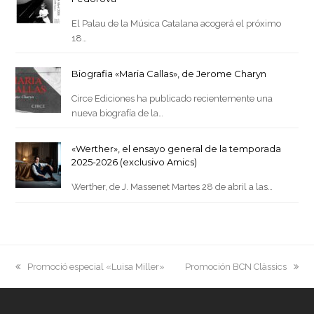
El Palau de la Música Catalana acogerá el próximo
18…
Biografia «Maria Callas», de Jerome Charyn
Circe Ediciones ha publicado recientemente una
nueva biografía de la…
«Werther», el ensayo general de la temporada
2025-2026 (exclusivo Amics)
Werther, de J. Massenet Martes 28 de abril a las…
previous
next
Promoció especial «Luisa Miller»
Promoción BCN Clàssics
post:
post: