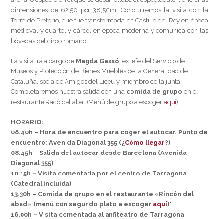
dimensiones de 62,50 por 38,50m. Concluiremos la visita con la
Torre de Pretorio, que fue transformada en Castillo del Rey en época
medieval y cuartel y cárcel en época moderna y comunica con las
bóvedas del circo romano.
La visita irá a cargo de
Magda Gassó
, ex jefe del Servicio de
Museos y Protección de Bienes Muebles de la Generalidad de
Cataluña, socia de Amigos del Liceu y miembro de la junta.
Completaremos nuestra salida con una
comida de grupo
en el
restaurante Racó del abat (Menú de grupo a escoger
aquí
).
HORARIO:
08.40h – Hora de encuentro para coger el autocar. Punto de
encuentro: Avenida Diagonal 355 (¿
Cómo llegar
?)
08.45h – Salida del autocar desde Barcelona (Avenida
Diagonal 355)
10.15h – Visita comentada por el centro de Tarragona
(Catedral incluida)
13.30h – Comida de grupo en el restaurante «Rincón del
abad» (menú con segundo plato a escoger
aquí
)*
16.00h – Visita comentada al anfiteatro de Tarragona