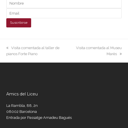
previous
next
Visita comentada al taller de
Visita comentada al Museu
post:
post:
pianos Forte Piano
Marès
Amics del Liceu
La Rambla, 88, 2n
08002 Barcelona
Entrada por Passatge Amadeu Bagués