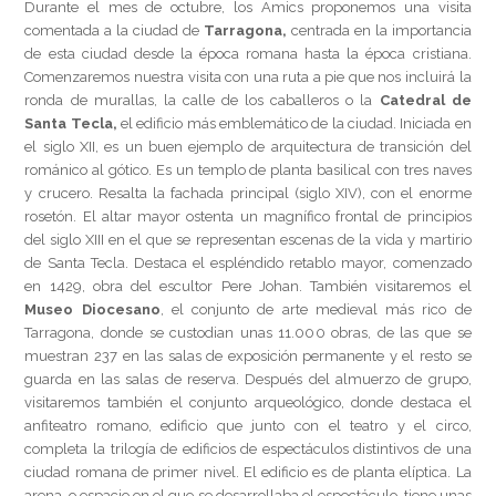
Durante el mes de octubre, los Amics proponemos una visita
comentada a la ciudad de
Tarragona,
centrada en la importancia
de esta ciudad desde la época romana hasta la época cristiana.
Comenzaremos nuestra visita con una ruta a pie que nos incluirá la
ronda de murallas, la calle de los caballeros o la
Catedral de
Santa Tecla,
el edificio más emblemático de la ciudad. Iniciada en
el siglo XII, es un buen ejemplo de arquitectura de transición del
románico al gótico. Es un templo de planta basilical con tres naves
y crucero. Resalta la fachada principal (siglo XIV), con el enorme
rosetón. El altar mayor ostenta un magnífico frontal de principios
del siglo XIII en el que se representan escenas de la vida y martirio
de Santa Tecla. Destaca el espléndido retablo mayor, comenzado
en 1429, obra del escultor Pere Johan. También visitaremos el
Museo Diocesano
, el conjunto de arte medieval más rico de
Tarragona, donde se custodian unas 11.000 obras, de las que se
muestran 237 en las salas de exposición permanente y el resto se
guarda en las salas de reserva. Después del almuerzo de grupo,
visitaremos también el conjunto arqueológico, donde destaca el
anfiteatro romano, edificio que junto con el teatro y el circo,
completa la trilogía de edificios de espectáculos distintivos de una
ciudad romana de primer nivel. El edificio es de planta elíptica. La
arena, o espacio en el que se desarrollaba el espectáculo, tiene unas