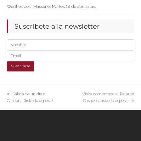
Werther, de J. Massenet Martes 28 de abril a las…
Suscríbete a la newsletter
previous
next
Salida de un día a
Visita comentada al Palauet
post:
post:
Cardona (lista de espera)
Casades (lista de espera)