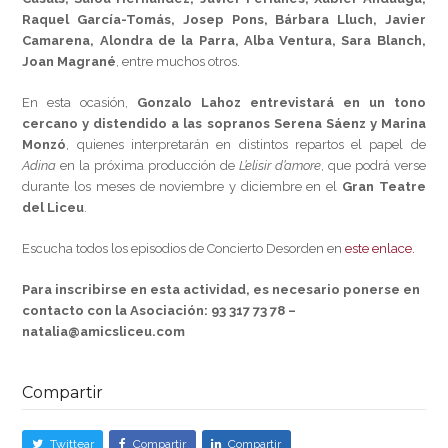
Raquel García-Tomás, Josep Pons, Bárbara Lluch, Javier
Camarena, Alondra de la Parra, Alba Ventura, Sara Blanch,
Joan Magrané
, entre muchos otros.
En esta ocasión,
Gonzalo Lahoz entrevistará en un tono
cercano y distendido a las sopranos Serena Sáenz y Marina
Monzó
, quienes interpretarán en distintos repartos el papel de
Adina
en la próxima producción de
L’elisir d’amore
, que podrá verse
durante los meses de noviembre y diciembre en el
Gran Teatre
del Liceu
.
Escucha todos los episodios de Concierto Desorden en
este enlace.
Para inscribirse en esta actividad, es necesario ponerse en
contacto con la Asociación: 93 317 73 78 –
natalia@amicsliceu.com
Compartir
Twittear
Compartir
Compartir