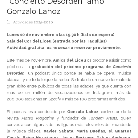
“Concierto Desorden” amb
Gonzalo Lahoz
Actividades 2025-2026
Lunes 10 de noviembre a las 19.30 h (lista de espera)
Sala del Cor del Liceu (entrada por las Taquillas)
Actividad gratuita, es necesario reservar previamente.
Este mes de noviembre,
Amics del Liceu
os propone asistir como
público a la
grabación del próximo programa de
Concierto
Desorden
, un podcast único donde se habla de ópera, música
clásica… y de todo lo que la rodea. Se trata de un nuevo formato de
gran éxito entre públicos de todas las edades, ya que cuenta con
más de un millón de visualizaciones en Instagram, más de
200.000 escuchas en Spotify y más de 100 programas emitidos.
El podcast está conducido por
Gonzalo Lahoz
, exdirector de la
revista
Platea Magazine
y fundador de
Tandem Artists
, quien
conversa con algunas de las figuras más relevantes del mundo de
la música clásica:
Xavier Sabata, María Dueñas, el Quartet
Casals, Saioa Hernández, Javier Perianes, Xabier Anduaga,