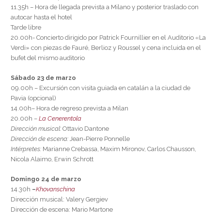
11.35h – Hora de llegada prevista a Milano y posterior traslado con
autocar hasta el hotel
Tarde libre
20.00h- Concierto dirigido por Patrick Fournillier en el Auditorio «La
Verdi» con piezas de Fauré, Berlioz y Roussel y cena incluida en el
bufet del mismo auditorio
Sábado 23 de marzo
09.00h – Excursión con visita guiada en catalán a la ciudad de
Pavia (opcional)
14.00h– Hora de regreso prevista a Milan
20.00h –
La Cenerentola
Dirección musical:
Ottavio Dantone
Dirección de escena:
Jean-Pierre Ponnelle
Intérpretes:
Marianne Crebassa, Maxim Mironov, Carlos Chausson,
Nicola Alaimo, Erwin Schrott
Domingo 24 de marzo
14.30h
–
Khovanschina
Dirección musical: Valery Gergiev
Dirección de escena: Mario Martone