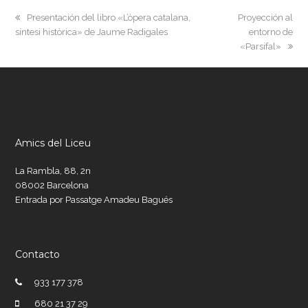
previous
next
Presentación del libro «L’òpera catalana,
Proyección al
post:
post:
síntesi històrica» de Jaume Radigales
entorno de
«Parsifal»
Amics del Liceu
La Rambla, 88, 2n
08002 Barcelona
Entrada por Passatge Amadeu Bagués
Contacto
933 177 378
680 21 37 29