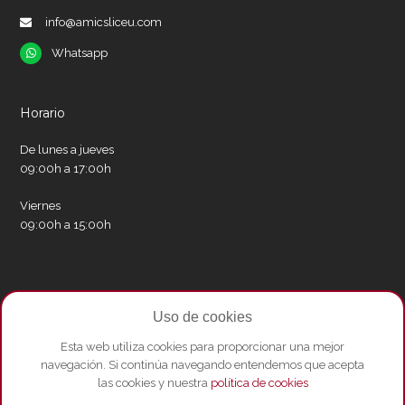
info@amicsliceu.com
Whatsapp
Whatsapp
Horario
De lunes a jueves
09:00h a 17:00h
Viernes
09:00h a 15:00h
Redes sociales
Uso de cookies
Twitter
Facebook
Instagram
Whatsapp
Youtube
Esta web utiliza cookies para proporcionar una mejor
navegación. Si continúa navegando entendemos que acepta
las cookies y nuestra
política de cookies