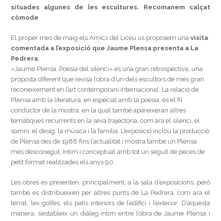
situades algunes de les escultures. Recomanem calçat
còmode
El proper mes de maig els Amics del Liceu us proposem una
visita
comentada a l’exposició que Jaume Plensa presenta a La
Pedrera
,
«Jaume Plensa. Poesia del silenci» és una gran retrospectiva, una
proposta diferent que revisa l’obra d’un dels escultors de més gran
reconeixement en l’art contemporani internacional. La relació de
Plensa amb la literatura, en especial amb la poesia, és el fil
conductor de la mostra, en la qual també apareixeran altres
temàtiques recurrents en la seva trajectòria, com ara el silenci, el
somni, el desig, la música i la família. L’exposició inclou la producció
de Plensa des de 1988 fins l’actualitat i mostra també un Plensa
més desconegut, íntim i conceptual amb tot un seguit de peces de
petit format realitzades els anys 90.
Les obres es presenten, principalment, a la sala d’exposicions, però
també es distribueixen per altres punts de La Pedrera, com ara el
terrat, les golfes, els patis interiors de l’edifici i l’exterior. D’aquesta
manera, s’estableix un diàleg íntim entre l’obra de Jaume Plensa i