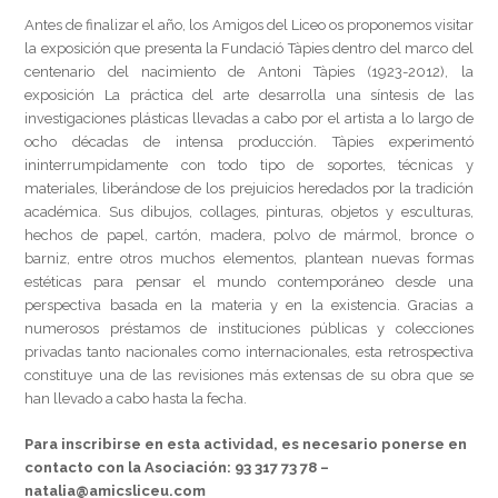
Antes de finalizar el año, los Amigos del Liceo os proponemos visitar
la exposición que presenta la Fundació Tàpies dentro del marco del
centenario del nacimiento de Antoni Tàpies (1923-2012), la
exposición La práctica del arte desarrolla una síntesis de las
investigaciones plásticas llevadas a cabo por el artista a lo largo de
ocho décadas de intensa producción. Tàpies experimentó
ininterrumpidamente con todo tipo de soportes, técnicas y
materiales, liberándose de los prejuicios heredados por la tradición
académica. Sus dibujos, collages, pinturas, objetos y esculturas,
hechos de papel, cartón, madera, polvo de mármol, bronce o
barniz, entre otros muchos elementos, plantean nuevas formas
estéticas para pensar el mundo contemporáneo desde una
perspectiva basada en la materia y en la existencia. Gracias a
numerosos préstamos de instituciones públicas y colecciones
privadas tanto nacionales como internacionales, esta retrospectiva
constituye una de las revisiones más extensas de su obra que se
han llevado a cabo hasta la fecha.
Para inscribirse en esta actividad, es necesario ponerse en
contacto con la Asociación: 93 317 73 78 –
natalia@amicsliceu.com