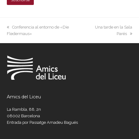
previous
next
Conferencia al entorno de «Die
Una tarde en la Sala
post:
post:
Fledermaus»
Parés
Amics del Liceu
La Rambla, 88, 2n
08002 Barcelona
Entrada por Passatge Amadeu Bagués