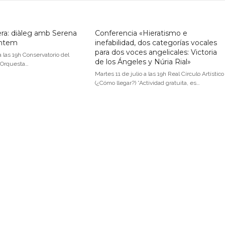
ra: diàleg amb Serena
Conferencia «Hieratismo e
Antem
inefabilidad, dos categorías vocales
para dos voces angelicales: Victoria
a las 19h Conservatorio del
de los Ángeles y Núria Rial»
a Orquesta…
Martes 11 de julio a las 19h Real Círculo Artístico
(¿Cómo llegar?) *Actividad gratuita, es…