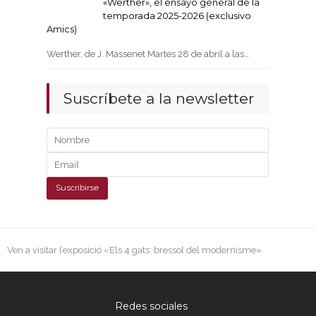
«Werther», el ensayo general de la
temporada 2025-2026 (exclusivo
Amics)
Werther, de J. Massenet Martes 28 de abril a las…
Suscríbete a la newsletter
next
Ven a visitar l’exposició «Els 4 gats: bressol del modernisme»
post:
Redes sociales