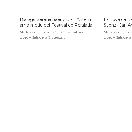
Diálogo Serena Saenz i Jan Antem
La nova cante
amb motiu del Festival de Peralada
Sáenz i Jan 
Martes 4 de julio a las 19h Conservatorio del
Martes 4 de julio 
Liceo – Sala de la Orquesta…
Liceo – Sala de l