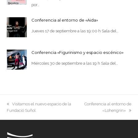
por…
Conferencia al entorno de «Aida»
Jueves 17 de septiembre a las 19:00 h Sala del…
Conferencia «Figurinismo y espacio escénico»
Miércoles 30 de septiembre a las 19 h Sala del…
previous
next
Visitamos el nuevo espacio de la
Conferencia al entorno de
post:
post:
Fundació Suñol
«Lohengrin»