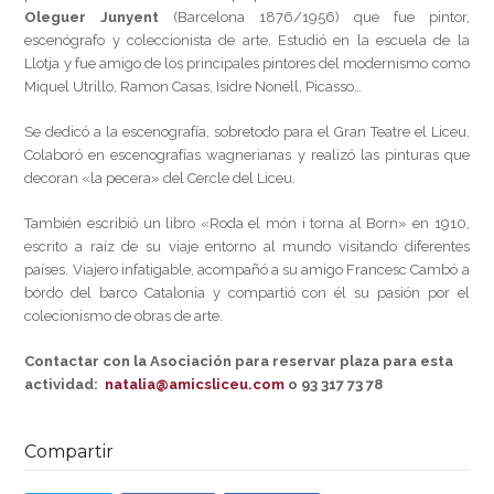
Oleguer Junyent
(Barcelona 1876/1956) que fue pintor,
escenógrafo y coleccionista de arte. Estudió en la escuela de la
Llotja y fue amigo de los principales pintores del modernismo como
Miquel Utrillo, Ramon Casas, Isidre Nonell, Picasso…
Se dedicó a la escenografía, sobretodo para el Gran Teatre el Liceu.
Colaboró en escenografías wagnerianas y realizó las pinturas que
decoran «la pecera» del Cercle del Liceu.
También escribió un libro «Roda el món i torna al Born» en 1910,
escrito a raíz de su viaje entorno al mundo visitando diferentes
países. Viajero infatigable, acompañó a su amigo Francesc Cambó a
bordo del barco Catalonia y compartió con él su pasión por el
colecionismo de obras de arte.
Contactar con la Asociación para reservar plaza para esta
actividad:
natalia@amicsliceu.com
o 93 317 73 78
Compartir