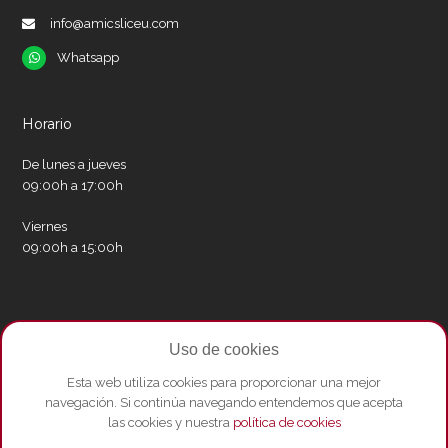
info@amicsliceu.com
Whatsapp
Whatsapp
Horario
De lunes a jueves
09:00h a 17:00h
Viernes
09:00h a 15:00h
Redes sociales
Uso de cookies
Twitter
Facebook
Instagram
Whatsapp
Youtube
Esta web utiliza cookies para proporcionar una mejor
navegación. Si continúa navegando entendemos que acepta
las cookies y nuestra
política de cookies