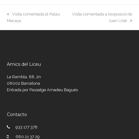
previous
next
Visita comentada al Palau
Visita comentada a l’exposició de
post:
post:
Macaya
Juan Uslé
Amics del Liceu
La Rambla, 88, 2n
08002 Barcelona
Entrada por Passatge Amadeu Bagués
Contacto
933 177 378
680 21 37 29