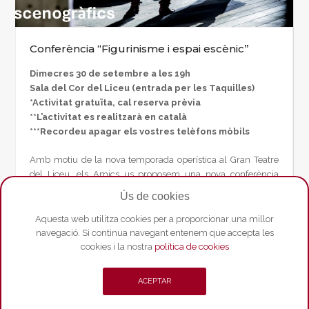
Conferència “Figurinisme i espai escènic”
Dimecres 30 de setembre a les 19h
Sala del Cor del Liceu (entrada per les Taquilles)
*Activitat gratuïta, cal reserva prèvia
**L’activitat es realitzarà en català
***Recordeu apagar els vostres telèfons mòbils
Amb motiu de la nova temporada operística al Gran Teatre
del Liceu, els Amics us proposem una nova conferència
dedicada al món de l’escenografia a càrrec de
Ramon
Ús de cookies
Jovells Argelich
, Doctor i Màster oficial en Arts Escèniques,
investigador apassionat pel món de l’escenografia i la seva
Aquesta web utilitza cookies per a proporcionar una millor
evolució al llarg de la història.
navegació. Si continua navegant entenem que accepta les
cookies i la nostra
política de cookies
Llegir més
ACEPTAR