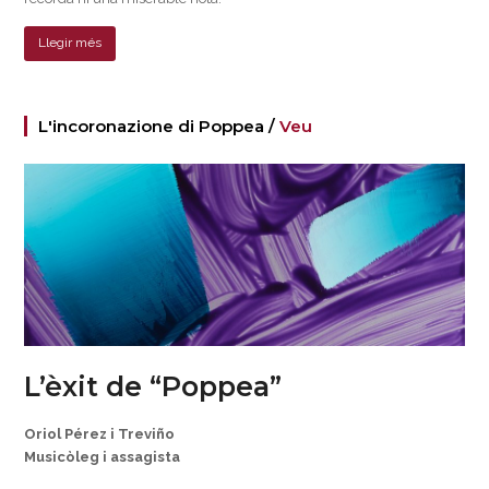
Llegir més
L'incoronazione di Poppea /
Veu
L’èxit de “Poppea”
Oriol Pérez i Treviño
Musicòleg i assagista