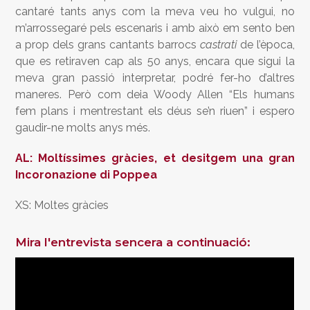
cantaré tants anys com la meva veu ho vulgui, no
m’arrossegaré pels escenaris i amb això em sento ben
a prop dels grans cantants barrocs
castrati
de l’època,
que es retiraven cap als 50 anys, encara que sigui la
meva gran passió interpretar, podré fer-ho d’altres
maneres. Però com deia Woody Allen “Els humans
fem plans i mentrestant els déus se’n riuen” i espero
gaudir-ne molts anys més.
AL: Moltíssimes gràcies, et desitgem una gran
Incoronazione di Poppea
XS: Moltes gràcies
Mira l'entrevista sencera a continuació: