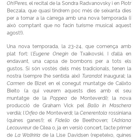
Oh!Peres,
el recital de la Sondra Radvanovsky i en Piotr
Beczala, que quasi tindrem poc més de seixanta dies
per a tornar a la càrrega amb una nova temporada (i
això comptant que no facin turisme musical aquest
agost!).
Una nova temporada, la 23-24, que comença amb
plat fort: l
’Eugene Onegin
de Txaikovski. I d’allà en
endavant, una capsa de bombons per a tots els
gustos. Si són vostès dels més tradicionals, tenen la
nostra (sempre l’he sentida així)
Turandot
inaugural; la
Carmen
de Bizet en el conegut muntatge de Calixto
Bieito (a qui veurem aquests dies amb el seu
muntatge de la
Poppea
de Monteverdi); la nova
producció de Graham Vick pel
Ballo in Maschera
verdià; l
’Orfeo
de Monteverdi; la
Cenerentola
rossiniana
(quines ganes!); el
Fidelio
de Beethoven; l’
Adriana
Lecouvreu
r de Cilea o, ja en versió concert, l’acte primer
de
La Walkiria
de la Lise Davidsen (repeteixo, quines