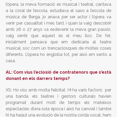
l’òpera, la meva formació és musical i teatral, cantava
a la coral de l’escola, estudiava el saxo a l’escola de
música de Berga, jo anava per ser actor i l’òpera va
venir per casualitat i més tard, i quan la vaig descobrir
amb 26 o 27 anys va esdevenir la meva gran passió,
vaig sentir que aquest és el meu lloc. De fet,
inicialment pensava que em dedicaria al teatre
musical, soc com un trencaclosques de moltes coses
diferents. L’òpera ho engloba tot, per això em sento a
casa.
AL: Com vius l’eclosió de contratenors que s’està
donant en els darrers temps?
XS: Ho visc amb molta felicitat. Hi ha varis factors: per
una banda, els teatres i gestors culturals havíen
programat durant molt de temps els mateixos
espectacles d’una sola època i això ha canviat i també
hi ha hagut una evolució de la nostra corda vocal, hem