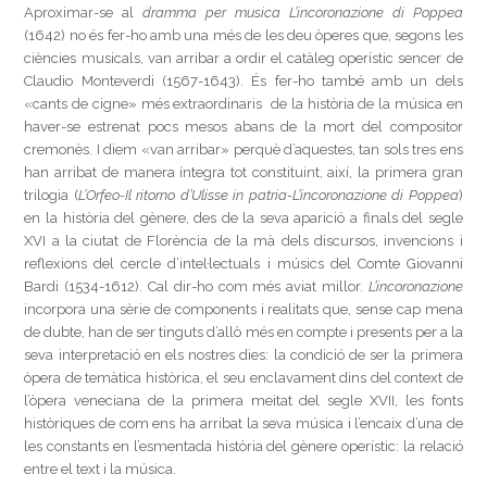
Aproximar-se al
dramma per musica L’incoronazione di Poppea
(1642) no és fer-ho amb una més de les deu òperes que, segons les
ciències musicals, van arribar a ordir el catàleg operístic sencer de
Claudio Monteverdi (1567-1643). És fer-ho també amb un dels
«cants de cigne» més extraordinaris de la història de la música en
haver-se estrenat pocs mesos abans de la mort del compositor
cremonès. I diem «van arribar» perquè d’aquestes, tan sols tres ens
han arribat de manera íntegra tot constituint, així, la primera gran
trilogia (
L’Orfeo-Il ritorno d’Ulisse in patria-L’incoronazione di Poppea
)
en la història del gènere, des de la seva aparició a finals del segle
XVI a la ciutat de Florència de la mà dels discursos, invencions i
reflexions del cercle d’intel·lectuals i músics del Comte Giovanni
Bardi (1534-1612). Cal dir-ho com més aviat millor.
L’incoronazione
incorpora una sèrie de components i realitats que, sense cap mena
de dubte, han de ser tinguts d’allò més en compte i presents per a la
seva interpretació en els nostres dies: la condició de ser la primera
òpera de temàtica històrica, el seu enclavament dins del context de
l’òpera veneciana de la primera meitat del segle XVII, les fonts
històriques de com ens ha arribat la seva música i l’encaix d’una de
les constants en l’esmentada història del gènere operístic: la relació
entre el text i la música.