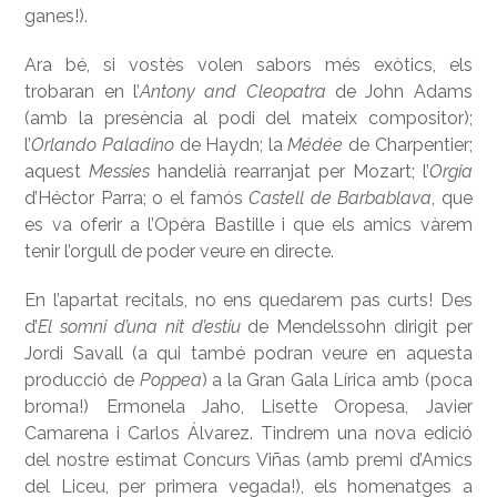
ganes!).
Ara bé, si vostès volen sabors més exòtics, els
trobaran en l’
Antony and Cleopatra
de John Adams
(amb la presència al podi del mateix compositor);
l’
Orlando Paladino
de Haydn; la
Médée
de Charpentier;
aquest
Messies
handelià rearranjat per Mozart; l’
Orgia
d’Héctor Parra; o el famós
Castell de Barbablava
, que
es va oferir a l’Opèra Bastille i que els amics vàrem
tenir l’orgull de poder veure en directe.
En l’apartat recitals, no ens quedarem pas curts! Des
d’
El somni d’una nit d’estiu
de Mendelssohn dirigit per
Jordi Savall (a qui també podran veure en aquesta
producció de
Poppea
) a la Gran Gala Lírica amb (poca
broma!) Ermonela Jaho, Lisette Oropesa, Javier
Camarena i Carlos Álvarez. Tindrem una nova edició
del nostre estimat Concurs Viñas (amb premi d’Amics
del Liceu, per primera vegada!), els homenatges a