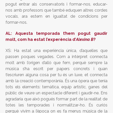
pogut entrar als conservatoris i formar-nos, educar-
nos amb professors que també eduquen altres cordes
vocals, ara estem en igualtat de condicions per
formar-nos.
AL: Aquesta temporada t’hem pogut gaudir
molt, com ha estat l’experència d’
Alexina B
?
XS: Ha estat una experiència única, d’aquelles que
passen poques vegades. Com a intèrpret connecta
molt amb l’origen d’allò que fem, perquè sempre la
música s’ha escrit per papers concrets i quan
t’escriuren alguna cosa per tu és un luxe, et connecta
amb la creació contemporània. És una òpera que tenia
tots els elements: temàtica, equip artístic, ganes del
públic de veure un espectacle diferent i gaudir-ne. Ens
agradaria que això pogués formar part de la realitat de
totes les temporades i normalitzar-ho. És curiós
perquè vivim a l’època on es fa menys música de la