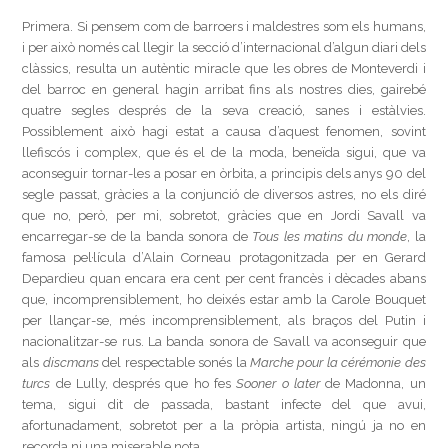
Primera. Si pensem com de barroers i maldestres som els humans,
i per això només cal llegir la secció d’internacional d’algun diari dels
clàssics, resulta un autèntic miracle que les obres de Monteverdi i
del barroc en general hagin arribat fins als nostres dies, gairebé
quatre segles després de la seva creació, sanes i estàlvies.
Possiblement això hagi estat a causa d’aquest fenomen, sovint
llefiscós i complex, que és el de la moda, beneïda sigui, que va
aconseguir tornar-les a posar en òrbita, a principis dels anys 90 del
segle passat, gràcies a la conjunció de diversos astres, no els diré
que no, però, per mi, sobretot, gràcies que en Jordi Savall va
encarregar-se de la banda sonora de
Tous les matins du monde
, la
famosa pel·lícula d’Alain Corneau protagonitzada per en Gerard
Depardieu quan encara era cent per cent francès i dècades abans
que, incomprensiblement, ho deixés estar amb la Carole Bouquet
per llançar-se, més incomprensiblement, als braços del Putin i
nacionalitzar-se rus. La banda sonora de Savall va aconseguir que
als
discmans
del respectable sonés la
Marche pour la cérémonie des
turcs
de Lully, després que ho fes
Sooner o later
de Madonna, un
tema, sigui dit de passada, bastant infecte del que avui,
afortunadament, sobretot per a la pròpia artista, ningú ja no en
recorda ni una miserable nota.