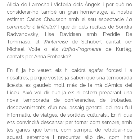
Alicia de Larrocha i Victòria dels Àngels, i per què no
considerar-ho també un gran homenatge, al nostre
estimat Carlos Chausson amb el seu espectacle
La
commedia è (in)finita?
I què dir dels recitals de Sondra
Radvanovsky, Lise Davidsen amb Freddie De
Tommaso, el
Winterreise
de Schubert cantat per
Michael Volle o els
Kafka-Fragmente
de Kurtág,
cantats per Anna Prohaska?
En fi, ja ho veuen: els hi caldrà agafar forces! I a
nosaltres, perquè vostès ja saben que una temporada
liceista es gaudeix molt més de la mà d’Amics del
Liceu. Això vol dir que ja els hi estem preparant una
nova temporada de conferències, de trobades,
d’esdeveniments, d’un nou assaig general, del nou full
informatiu, de viatges, de sortides culturals… En fi, que
ens convindrà descansar per tornar, com sempre, amb
les ganes que tenim, com sempre, de retrobar-nos
aquest setembre i preguntar allò de… com han