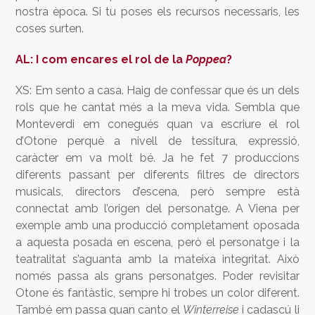
nostra època. Si tu poses els recursos necessaris, les
coses surten.
AL: I com encares el rol de la
Poppea
?
XS: Em sento a casa. Haig de confessar que és un dels
rols que he cantat més a la meva vida. Sembla que
Monteverdi em conegués quan va escriure el rol
d’Otone perquè a nivell de tessitura, expressió,
caràcter em va molt bé. Ja he fet 7 produccions
diferents passant per diferents filtres de directors
musicals, directors d’escena, però sempre està
connectat amb l’origen del personatge. A Viena per
exemple amb una producció completament oposada
a aquesta posada en escena, però el personatge i la
teatralitat s’aguanta amb la mateixa integritat. Això
només passa als grans personatges. Poder revisitar
Otone és fantàstic, sempre hi trobes un color diferent.
També em passa quan canto el
Winterreise
i cadascú li