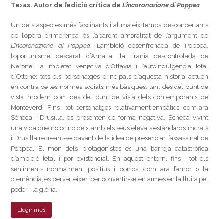
Texas. Autor de l’edició crítica de
L’incoronazione di Poppea
Un dels aspectes més fascinants i al mateix temps desconcertants
de l’òpera primerenca és l’aparent amoralitat de l’argument de
L’incoronazione di Poppea
. L’ambició desenfrenada de Poppea,
l’oportunisme descarat d’Arnalta, la tirania descontrolada de
Nerone, la impietat venjativa d’Ottavia i l’autoindulgència total
d’Ottone: tots els personatges principals d’aquesta història actuen
en contra de les normes socials més bàsiques, tant des del punt de
vista modern com des del punt de vista dels contemporanis de
Monteverdi. Fins i tot personatges relativament empàtics, com ara
Sèneca i Drusilla, es presenten de forma negativa, Seneca vivint
una vida que no coincideix amb els seus elevats estàndards morals
i Drusilla recreant-se davant de la idea de presenciar l’assassinat de
Poppea. El món dels protagonistes és una barreja catastròfica
d’ambició letal i por existencial. En aquest entorn, fins i tot els
sentiments normalment positius i bonics, com ara l’amor o la
clemència, es perverteixen per convertir-se en armes en la lluita pel
poder i la glòria.
Llegir més