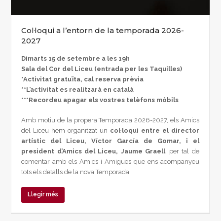
Col·loqui a l’entorn de la temporada 2026-
2027
Dimarts 15 de setembre a les 19h
Sala del Cor del Liceu (entrada per les Taquilles)
*Activitat gratuïta, cal reserva prèvia
**L’activitat es realitzarà en català
***Recordeu apagar els vostres telèfons mòbils
Amb motiu de la propera Temporada 2026-2027, els Amics
del Liceu hem organitzat un
col·loqui entre el director
artístic del Liceu, Víctor García de Gomar, i el
president d’Amics del Liceu, Jaume Graell
, per tal de
comentar amb els Amics i Amigues que ens acompanyeu
tots els detalls de la nova Temporada.
Llegir més