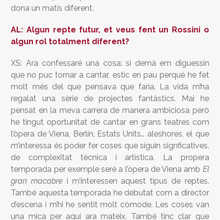
dona un matís diferent.
AL: Algun repte futur, et veus fent un Rossini o
algun rol totalment diferent?
XS: Ara confessaré una cosa: si demà em diguessin
que no puc tornar a cantar, estic en pau perquè he fet
molt més del que pensava que faria. La vida m’ha
regalat una sèrie de projectes fantàstics. Mai he
pensat en la meva carrera de manera ambiciosa però
he tingut oportunitat de cantar en grans teatres com
l’òpera de Viena, Berlín, Estats Units… aleshores, el que
m’interessa és poder fer coses que siguin signficatives,
de complexitat tècnica i artística. La propera
temporada per exemple seré a l’òpera de Viena amb
El
gran macabre
i m’interessen aquest tipus de reptes.
També aquesta temporada he debutat com a director
d’escena i m’hi he sentit molt còmode. Les coses van
una mica per aquí ara mateix. També tinc clar que