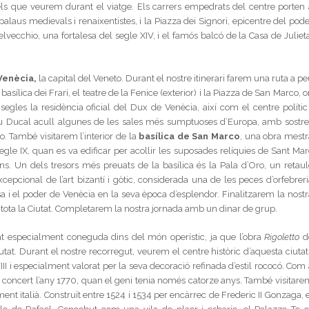
 els que veurem durant el viatge. Els carrers empedrats del centre porten 
aus medievals i renaixentistes, i la Piazza dei Signori, epicentre del pode
lvecchio, una fortalesa del segle XIV, i el famós balcó de la Casa de Julieta
Venècia,
la capital del Veneto. Durant el nostre itinerari farem una ruta a p
basílica dei Frari, el teatre de la Fenice (exterior) i la Piazza de San Marco, 
segles la residència oficial del Dux de Venècia, així com el centre polític 
au Ducal acull algunes de les sales més sumptuoses d’Europa, amb sostre
o. També visitarem l’interior de la
basílica de San Marco
, una obra mestr
egle IX, quan es va edificar per acollir les suposades relíquies de Sant Mar
s. Un dels tresors més preuats de la basílica és la Pala d’Oro, un retaul
xcepcional de l’art bizantí i gòtic, considerada una de les peces d’orfebreri
a i el poder de Venècia en la seva època d’esplendor. Finalitzarem la nostr
 tota la Ciutat. Completarem la nostra jornada amb un dinar de grup.
tat especialment coneguda dins del món operístic, ja que l’obra
Rigoletto
d
at. Durant el nostre recorregut, veurem el centre històric d’aquesta ciutat 
XVIII i especialment valorat per la seva decoració refinada d’estil rococó. Com
 concert l’any 1770, quan el geni tenia només catorze anys. També visitare
nt italià. Construït entre 1524 i 1534 per encàrrec de Frederic II Gonzaga, e