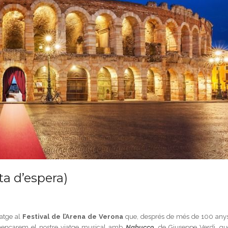
sta d’espera)
iatge al
Festival de l’Arena de Verona
que, després de més de 100 anys
Començarem el nostre viatge musical amb
Nabucco
, de Giuseppe Verdi, qu