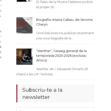
s
El Palau de la Música Catalana acollirà
i
el proper 18…
s
,
Biografia «Maria Callas», de Jerome
Charyn
na
Circe Ediciones ha publicat recentment
i
una nova biografia de la…
s.
e
“Werther”, l’assaig general de la
à
temporada 2025-2026 (exclusiu
a
Amics)
Werther, de J. Massenet Dimarts 28
d'abril a les 17h *Activitat…
Subscriu-te a la
newsletter