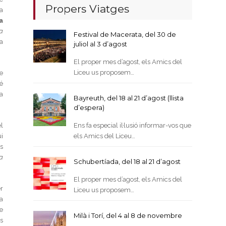
Propers Viatges
a
a
a
Festival de Macerata, del 30 de
va
juliol al 3 d’agost
El proper mes d’agost, els Amics del
Liceu us proposem…
de
é
la
Bayreuth, del 18 al 21 d’agost (llista
d’espera)
Ens fa especial il·lusió informar-vos que
l
els Amics del Liceu…
ui
s
a
Schubertíada, del 18 al 21 d’agost
El proper mes d’agost, els Amics del
r
Liceu us proposem…
a
e
Milà i Torí, del 4 al 8 de novembre
s