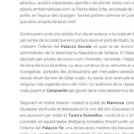
atractius, acollint espectacles operístics de primer ordre com
places emblemàtiques com la Piazza delle Erbe, envoltada de pal
polític en l’època dels Scaligeri. També podrem admirar el Caste
que atrau amants de tot el món.
Continuarem amb una sortida d’un dia en autocar a la ciutat de
pel centre de la ciutat que ens portarà veure el pont de Rialto, la 
visitarem l’interior del
Palazzo Ducale
, el qual va ser durant 
administratiu de la Sereníssima República de Venècia. El Pal
decorats per artistes de renom com Tintoretto, Veronese i Tiepol
de l’arquitectura bizantina. La seva construcció es remunta al s
Evangelista, portades des d’Alexandria per mercaders venecian
daurat situat darrere de l’altar major. Es tracta d’un exemple e
religiosa més espectaculars del món i un testimoni de la riques
visita pujant al
Campanile
per gaudir de la vista panoràmica de
Seguirem el nostre itinerari visitant la ciutat de
Mantova
, ciu
Giuseppe Verdi està ambientada en la cort del duc d’aquesta ciut
ens aturarem per visitar el
Teatro Scienifico
, construït al s. 
curiositat, en aquest teatre Wolfgang Amadeus Mozart va fer un
l’interior del
Palazzo Te
, una de les obres mestres del Renaixeme