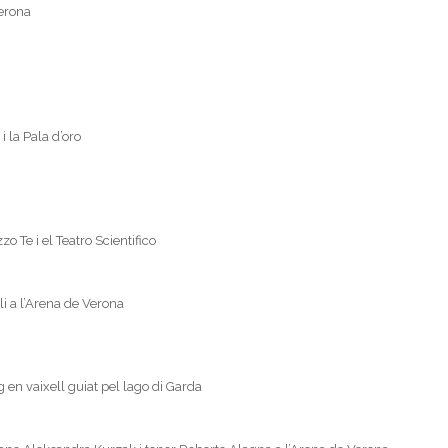
erona
i la Pala d’oro
o Te i el Teatro Scientifico
li a l’Arena de Verona
 en vaixell guiat pel lago di Garda