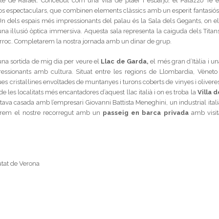
ble de Rafael. Concebut com una vila de plaer i esbarjo, el Palazzo Te e
scos espectaculars, que combinen elements clàssics amb un esperit fantasiós 
Un dels espais més impressionants del palau és la Sala dels Gegants, on el
na il·lusió òptica immersiva. Aquesta sala representa la caiguda dels Titans
barroc. Completarem la nostra jornada amb un dinar de grup.
una sortida de mig dia per veure el
Llac de Garda,
el més gran d’Itàlia i u
essionants amb cultura. Situat entre les regions de Llombardia, Vèneto 
ües cristal·lines envoltades de muntanyes i turons coberts de vinyes i olivere
 les localitats més encantadores d’aquest llac italià i on es troba la
Villa d
ava casada amb l’empresari Giovanni Battista Meneghini, un industrial itali
rem el nostre recorregut amb un
passeig en barca privada
amb visit
iutat de Verona