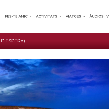
M
FES-TE AMIC
ACTIVITATS
VIATGES
ÀUDIOS I 
A D’ESPERA)