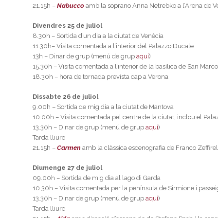
21.15h –
Nabucco
amb la soprano Anna Netrebko a l’Arena de V
Divendres 25 de juliol
8.30h – Sortida d’un dia a la ciutat de Venècia
11.30h– Visita comentada a l’interior del Palazzo Ducale
13h – Dinar de grup (menú de grup
aquí
)
15.30h – Visita comentada a l’interior de la basílica de San Marco 
18.30h – hora de tornada prevista cap a Verona
Dissabte 26 de juliol
9.00h – Sortida de mig dia a la ciutat de Mantova
10.00h – Visita comentada pel centre de la ciutat, inclou el Palazz
13.30h – Dinar de grup (menú de grup
aquí
)
Tarda lliure
21.15h –
Carmen
amb la clàssica escenografia de Franco Zeffirel
Diumenge 27 de juliol
09.00h – Sortida de mig dia al lago di Garda
10.30h – Visita comentada per la península de Sirmione i passeig
13.30h – Dinar de grup (menú de grup
aquí
)
Tarda lliure