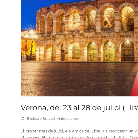
Verona, del 23 al 28 de juliol (Lli
Excloure Butlleti
,
Viatges 2025
El proper mes de juliol, els Amics del Liceu us proposem un v
s’ha convertit en un dels més emblemàtics de tota Itàlia. 