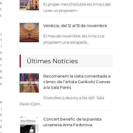
a
El proper mes d'octubre els Amics del
r
Liceu us proposem…
,
Venècia, del 12 al 15 de novembre
eu
El mes de novembre, els Amics us
on
proposem una escapada…
i
s
a
Últimes Notícies
c
e
Recomanem la visita comentada a
a
càrrec de l’artista Garikoitz Cuevas
a
a la Sala Parés
Divendres 5 de juny a les 19h Sala
e
Parés (Com…
i
 a
Concert benèfic de la pianista
m
ucraïnesa Anna Fedorova
l