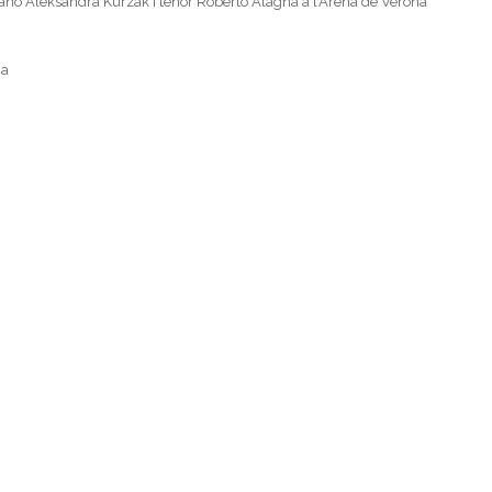
rano Aleksandra Kurzak i tenor Roberto Alagna a l’Arena de Verona
na