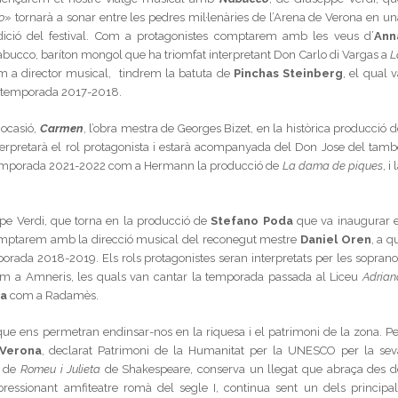
o
» tornarà a sonar entre les pedres mil·lenàries de l’Arena de Verona en un
ció del festival. Com a protagonistes comptarem amb les veus d’
Ann
ucco, baríton mongol que ha triomfat interpretant Don Carlo di Vargas a
L
m a director musical, tindrem la batuta de
Pinchas Steinberg
, el qual 
a temporada 2017-2018.
 ocasió,
Carmen
, l’obra mestra de Georges Bizet, en la històrica producció 
erpretarà el rol protagonista i estarà acompanyada del Don Jose del tamb
a temporada 2021-2022 com a Hermann la producció de
La dama de piques
, i 
ppe Verdi, que torna en la producció de
Stefano Poda
que va inaugurar e
. Comptarem amb la direcció musical del reconegut mestre
Daniel Oren
, a q
orada 2018-2019. Els rols protagonistes seran interpretats per les soprano
m a Amneris, les quals van cantar la temporada passada al Liceu
Adrian
na
com a Radamès.
ue ens permetran endinsar-nos en la riquesa i el patrimoni de la zona. Pe
 Verona
, declarat Patrimoni de la Humanitat per la UNESCO per la sev
i de
Romeu i Julieta
de Shakespeare, conserva un llegat que abraça des d
ressionant amfiteatre romà del segle I, continua sent un dels principal