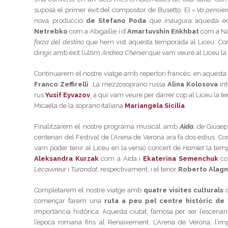
suposà el primer èxit del compositor de Busetto. El «
Va pensier
nova producció
de Stefano Poda
que inaugura aquesta edi
Netrebko
com a Abigaille i d’
Amartuvshin Enkhbat
com a Nab
forza del destino
que hem vist aquesta temporada al Liceu. Co
dirigir amb èxit l’últim
Andrea Chénier
que vam veure al Liceu l
Continuarem el nostre viatge amb repertori francès, en aquesta
Franco Zeffirelli
. La mezzosoprano russa
Alina Kolosova
int
rus
Yusif Eyvazov
, a qui vam veure per darrer cop al Liceu l
Micaëla de la soprano italiana
Mariangela Sicilia
.
Finalitzarem el nostre programa musical amb
Aida
, de Giuse
centenari del Festival de l’Arena de Verona ara fa dos estius
vam poder tenir al Liceu en la versió concert de
Hamlet
la temp
Aleksandra Kurzak
com a Aida i
Ekaterina Semenchuk
co
Lecouvreur
i
Turandot
, respectivament, i el tenor
Roberto Alag
Completarem el nostre viatge amb
quatre visites culturals
q
començar farem una
ruta a peu pel centre històric de
importància històrica. Aquesta ciutat, famosa per ser l’escenar
l’època romana fins al Renaixement. L’Arena de Verona, l’imp