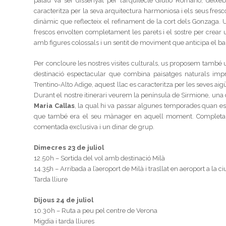
palau va ser dissenyat per l’arquitecte Giulio Romano, deixe
caracteritza per la seva arquitectura harmoniosa i els seus fre
dinàmic que reflecteix el refinament de la cort dels Gonzaga. 
frescos envolten completament les parets i el sostre per crear u
amb figures colossals i un sentit de moviment que anticipa el 
Per concloure les nostres visites culturals, us proposem també 
destinació espectacular que combina paisatges naturals impr
Trentino-Alto Adige, aquest llac es caracteritza per les seves aig
Durant el nostre itinerari veurem la península de Sirmione, una de
Maria Callas
, la qual hi va passar algunes temporades quan est
que també era el seu mànager en aquell moment. Completa
comentada exclusiva i un dinar de grup.
Dimecres 23 de juliol
12.50h – Sortida del vol amb destinació Milà
14.35h – Arribada a l’aeroport de Milà i trasllat en aeroport a la c
Tarda lliure
Dijous 24 de juliol
10.30h – Ruta a peu pel centre de Verona
Migdia i tarda lliures