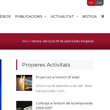
CAT
CAS
VÍDEOS
PUBLICACIONS
ACTUALITAT
BOTIGA
Inici
»
Verona, del 23 al 28 de juliol (Llista d’espera)
Properes Activitats
Projecció a l’entorn d'”Aida”
Dilluns 14 de setembre a les 19h Reial
Cercle Artístic (com…
Col·loqui a l’entorn de la temporada
2026-2027