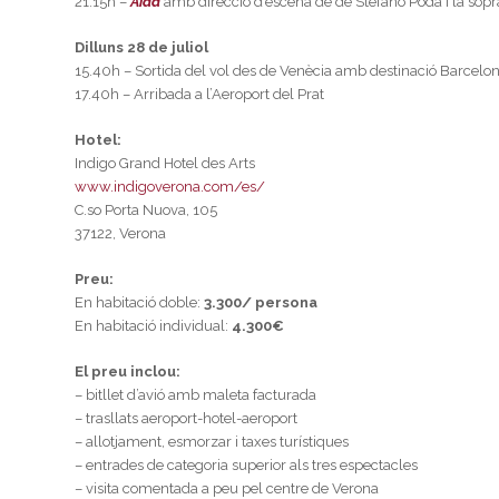
21.15h –
Aida
amb direcció d’escena de de Stefano Poda i la sop
Dilluns 28 de juliol
15.40h – Sortida del vol des de Venècia amb destinació Barcelo
17.40h – Arribada a l’Aeroport del Prat
Hotel:
Indigo Grand Hotel des Arts
www.indigoverona.com/es/
C.so Porta Nuova, 105
37122, Verona
Preu:
En habitació doble:
3.300/ persona
En habitació individual:
4.300€
El preu inclou:
– bitllet d’avió amb maleta facturada
– trasllats aeroport-hotel-aeroport
– allotjament, esmorzar i taxes turístiques
– entrades de categoria superior als tres espectacles
– visita comentada a peu pel centre de Verona