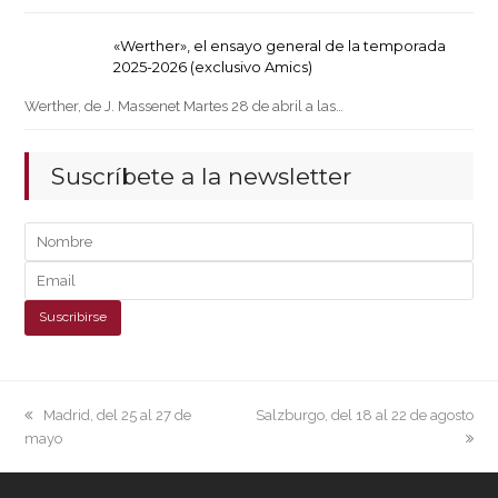
«Werther», el ensayo general de la temporada
2025-2026 (exclusivo Amics)
Werther, de J. Massenet Martes 28 de abril a las…
Suscríbete a la newsletter
previous
next
Madrid, del 25 al 27 de
Salzburgo, del 18 al 22 de agosto
post:
post:
mayo