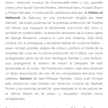
Liceu–, dirección musical de Emmanuelle Haïm y con grandes
voces como las de Corinne Winters, Véronique Gens, Russell Braun
y Florian Sempey. A continuación, podremos disfrutar de
Pelléas et
Mélisande
de Debussy, en una producción dirigida por Katie
Mitchell –de quien pudimos ver la preciosa producción de Ariadne
auf Naxos que inauguró la temporada 2021-2022 del Liceu y,
también en nuestro teatro, la dirección de escena de la nueva ópera
de George Benjamin, Lessons in Love and Violence. Este título
contará con la prestigiosa y excelente batuta de Susanna Mälkki –
quien recogió grandes elogios de crítica y público al frente de la
orquesta del Liceu en la última producción de Il trittico. Las voces
protagonistas serán las de Huw Montague Rendall y Julia Bullock,
que protagonizó el estreno de Antoni & Cleopatra de esta
temporada en el Liceu. Terminaremos nuestro viaje descubriendo
un título desconocido de uno de los compositores barrocos más
célebres:
Samson
de Jean-Philippe Rameau. Claus Guth firmará
esta producción que contará con dirección musical de Raphaël
Pichon y las voces de Jarrett Ott –que interpretó el rol de Lescaut en
la última Manon en el Liceu– y Jacquelyn Stucker como
protagonistas.