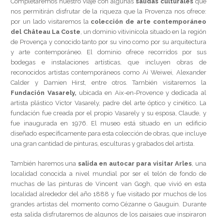
Completaremos nuestro viaje con algunas
salidas culturales
que
nos permitirán disfrutar de la riqueza que la Provenza nos ofrece:
por un lado visitaremos la
colección de arte contemporáneo
del Château La Coste
, un dominio vitivinícola situado en la región
de Provença y conocido tanto por su vino como por su arquitectura
y arte contemporáneo. El dominio ofrece recorridos por sus
bodegas e instalaciones artísticas, que incluyen obras de
reconocidos artistas contemporáneos como Ai Weiwei, Alexander
Calder y Damien Hirst, entre otros. También visitaremos la
Fundación Vasarely,
ubicada en Aix-en-Provence y dedicada al
artista plástico Victor Vasarely, padre del arte óptico y cinético. La
fundación fue creada por el propio Vasarely y su esposa, Claude, y
fue inaugurada en 1976. El museo está situado en un edificio
diseñado específicamente para esta colección de obras, que incluye
una gran cantidad de pinturas, esculturas y grabados del artista.
También haremos una
salida en autocar para visitar Arles
, una
localidad conocida a nivel mundial por ser el telón de fondo de
muchas de las pinturas de Vincent van Gogh, que vivió en esta
localidad alrededor del año 1888 y fue visitado por muchos de los
grandes artistas del momento como Cézanne o Gauguin. Durante
esta salida disfrutaremos de algunos de los paisajes que inspiraron