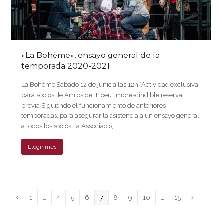
«La Bohème», ensayo general de la
temporada 2020-2021
La Bohème Sábado 12 de junio a las 12h *Actividad exclusiva
para socios de Amics del Liceu, imprescindible reserva
previa Siguiendo el funcionamiento de anteriores
temporadas, para asegurar la asistencia a un ensayo general
a todos los socios, la Associació,…
Llegir més
Page
Page
Page
Page
Page
Page
Page
Page
Page
Anterior
1
…
4
5
6
7
8
9
10
…
15
Siguiente