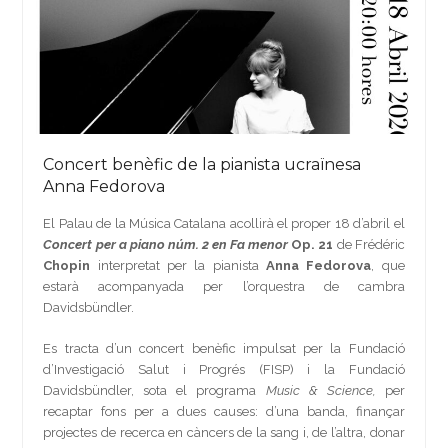
Concert benèfic de la pianista ucraïnesa
Anna Fedorova
El Palau de la Música Catalana acollirà el proper 18 d’abril el
Concert per a piano núm. 2 en Fa menor
Op. 21
de Frédéric
Chopin
interpretat per la pianista
Anna Fedorova
, que
estarà acompanyada per l’orquestra de cambra
Davidsbündler.
Es tracta d’un concert benèfic impulsat per la Fundació
d’Investigació Salut i Progrés (FISP) i la Fundació
Davidsbündler, sota el programa
Music & Science,
per
recaptar fons per a dues causes: d’una banda, finançar
projectes de recerca en càncers de la sang i, de l’altra, donar