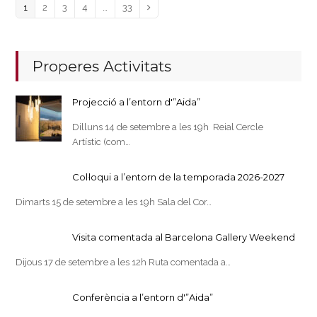
Page
Page
Page
Page
Page
1
2
3
4
…
33
Next
Properes Activitats
Projecció a l’entorn d'”Aida”
Dilluns 14 de setembre a les 19h Reial Cercle
Artístic (com…
Col·loqui a l’entorn de la temporada 2026-2027
Dimarts 15 de setembre a les 19h Sala del Cor…
Visita comentada al Barcelona Gallery Weekend
Dijous 17 de setembre a les 12h Ruta comentada a…
Conferència a l’entorn d'”Aida”