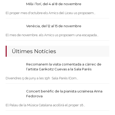
Milà i Torí, del 4 al 8 de novembre
El proper mes d'octubre els Amics del Liceu us proposem…
Venècia, del 12 al 15 de novembre
El mes de novembre, els Amics us proposem una escapada…
Últimes Notícies
Recomanem la visita comentada a càrrec de
l’artista Garikoitz Cuevas a la Sala Parés
Divendres 5 de juny a les 19h Sala Parés (Com…
Concert benèfic de la pianista ucraïnesa Anna
Fedorova
El Palau de la Música Catalana acollirà el proper 18…