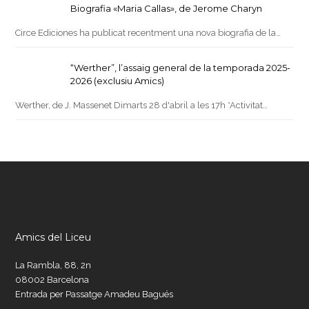
Biografia «Maria Callas», de Jerome Charyn
Circe Ediciones ha publicat recentment una nova biografia de la…
“Werther”, l’assaig general de la temporada 2025-
2026 (exclusiu Amics)
Werther, de J. Massenet Dimarts 28 d'abril a les 17h *Activitat…
Amics del Liceu
La Rambla, 88, 2n
08002 Barcelona
Entrada per Passatge Amadeu Bagués