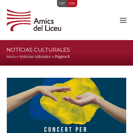
CAT
CAS
NOTÍCIAS CULTURALES
Inicio
»
Notícias culturales
»
Página 6