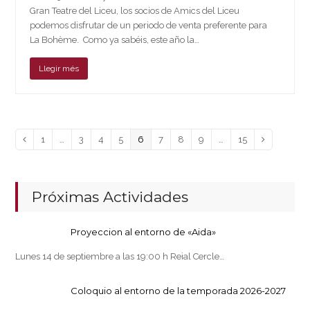
Gran Teatre del Liceu, los socios de Amics del Liceu
podemos disfrutar de un periodo de venta preferente para
La Bohème. Como ya sabéis, este año la…
Llegir més
Page
Page
Page
Page
Page
Page
Page
Page
Page
Anterior
1
…
3
4
5
6
7
8
9
…
15
Siguiente
Próximas Actividades
Proyeccion al entorno de «Aida»
Lunes 14 de septiembre a las 19:00 h Reial Cercle…
Coloquio al entorno de la temporada 2026-2027